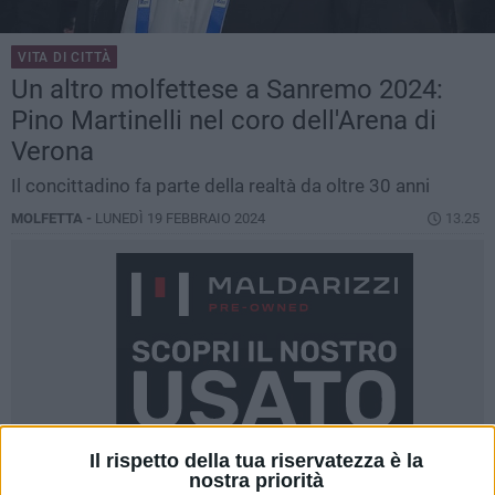
VITA DI CITTÀ
Un altro molfettese a Sanremo 2024:
Pino Martinelli nel coro dell'Arena di
Verona
Il concittadino fa parte della realtà da oltre 30 anni
MOLFETTA -
LUNEDÌ 19 FEBBRAIO 2024
13.25
Il rispetto della tua riservatezza è la
nostra priorità