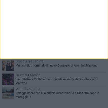
PIÙ LETTI QUESTA SETTIMANA
MERCOLEDÌ 5 AGOSTO
Molfetta commossa per la scomparsa di Michele Cilardi: il ricordo
degli amici
GIOVEDÌ 6 AGOSTO
Marittimo molfettese muore a bordo di un peschereccio al largo
del Gargano
GIOVEDÌ 6 AGOSTO
Molfetta piange Marta Maria Pisani, ultima maestra della sartoria
molfettese
MERCOLEDÌ 5 AGOSTO
Multiservizi, nominato il nuovo Consiglio di Amministrazione
MARTEDÌ 4 AGOSTO
"Luci Diffuse 2026", ecco il cartellone dell'estate culturale di
Molfetta
VENERDÌ 7 AGOSTO
Spiagge libere, via alla pulizia straordinaria a Molfetta dopo le
mareggiate