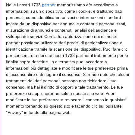
Noi e i nostri 1733
partner
memorizziamo e/o accediamo a
informazioni su un dispositivo, come i cookie, e trattiamo dati
personali, come identificatori univoci e informazioni standard
111
inviate da un dispositivo per annunci e contenuti personalizzati,
misurazione di annunci e contenuti, analisi dell'audience e
sviluppo dei servizi.
Con la tua autorizzazione noi e i nostri
partner possiamo utilizzare dati precisi di geolocalizzazione e
Oltre alla massaggiatrice
Susanna Petruzzella
, anche un
identificazione tramite la scansione del dispositivo. Puoi fare clic
altro molfettese ha preso parte al Festival di Sanremo 2024.
per consentire a noi e ai nostri 1733 partner il trattamento per le
Lo scorso
8 febbraio Giuseppe (Pino) Martinelli
si è esibito
finalità sopra descritte. In alternativa puoi accedere a
sul
palco dell'Ariston
con il
coro dell'arena di Verona.
informazioni più dettagliate e modificare le tue preferenze prima
di acconsentire o di negare il consenso.
Si rende noto che alcuni
trattamenti dei dati personali possono non richiedere il tuo
Il concittadino lavora da oltre 30 anni nel coro e ha avuto
consenso, ma hai il diritto di opporti a tale trattamento. Le tue
modo di prendere parte all'esibizione in diretta sulle note di
preferenze si applicheranno solo a questo sito web. Puoi
"
Va' pensiero
".
modificare le tue preferenze o revocare il consenso in qualsiasi
momento tornando su questo sito e facendo clic sul pulsante
Sanremo 2024, il molfettese Pino Martinelli nel coro
4 FOTO
"Privacy" in fondo alla pagina web.
dell'Arena di Verona