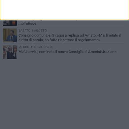
La MTM Molfetta cerca autisti e accompagnatori per gli
scuolabus: pubblicato il bando
GIOVEDÌ 6 AGOSTO
Molfetta piange Marta Maria Pisani, ultima maestra della sartoria
molfettese
SABATO 1 AGOSTO
Consiglio comunale, Siragusa replica ad Amato: «Mai limitato il
diritto di parola, ho fatto rispettare il regolamento»
MERCOLEDÌ 5 AGOSTO
Multiservizi, nominato il nuovo Consiglio di Amministrazione