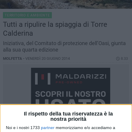
TERRITORIO E AMBIENTE
Tutti a ripulire la spiaggia di Torre
Calderina
Iniziativa, del Comitato di protezione dell’Oasi, giunta
alla sua quarta edizione
MOLFETTA -
VENERDÌ 20 GIUGNO 2014
8.33
Il rispetto della tua riservatezza è la
nostra priorità
Noi e i nostri 1733
partner
memorizziamo e/o accediamo a