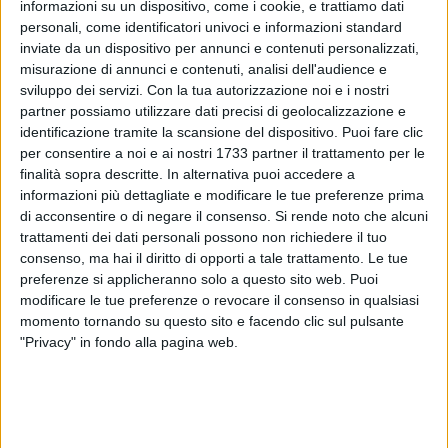
informazioni su un dispositivo, come i cookie, e trattiamo dati
personali, come identificatori univoci e informazioni standard
inviate da un dispositivo per annunci e contenuti personalizzati,
misurazione di annunci e contenuti, analisi dell'audience e
sviluppo dei servizi.
Con la tua autorizzazione noi e i nostri
partner possiamo utilizzare dati precisi di geolocalizzazione e
identificazione tramite la scansione del dispositivo. Puoi fare clic
Lisa Simpson, simpatico personaggio Simpson, e la sua
per consentire a noi e ai nostri 1733 partner il trattamento per le
finalità sopra descritte. In alternativa puoi accedere a
allegra brigata, domani dalle ore 10 alle 12.30, ripuliscono
informazioni più dettagliate e modificare le tue preferenze prima
Torre calderina. domani dalle ore 10 alle 12.30. La
di acconsentire o di negare il consenso.
Si rende noto che alcuni
manifestazione, giunta alla sua quarta edizione, è aperta a
trattamenti dei dati personali possono non richiedere il tuo
tutti, dopo il suo svolgimento sarà possibile per coloro che si
consenso, ma hai il diritto di opporti a tale trattamento. Le tue
adopereranno per la pulizia della spiaggia soggiornare
preferenze si applicheranno solo a questo sito web. Puoi
gratuitamente all'interno del Villaggio lido Nettuno.
modificare le tue preferenze o revocare il consenso in qualsiasi
momento tornando su questo sito e facendo clic sul pulsante
"Privacy" in fondo alla pagina web.
Promotori dell'iniziativa è il Comitato di Protezione,
Salvaguardia e Sviluppo dell'Oasi Naturale di Torre Calderina
che si avvale della collaborazione del Centro Studi e
Didattica "Terrae" - Gestione CEA (Centro di Educazione
Ambientale "Ophrys"). Partner del progetto: Villaggio Lido