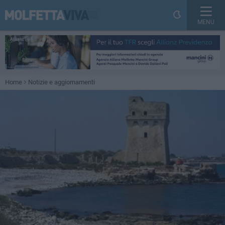
MENU
Home
Notizie e aggiornamenti