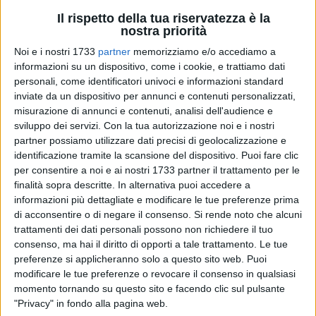
Il rispetto della tua riservatezza è la
nostra priorità
A cura di
ISABEL ROMANO
Noi e i nostri 1733
partner
memorizziamo e/o accediamo a
informazioni su un dispositivo, come i cookie, e trattiamo dati
personali, come identificatori univoci e informazioni standard
inviate da un dispositivo per annunci e contenuti personalizzati,
Anche quest'anno il sabato sera estivo si accende di arte e
misurazione di annunci e contenuti, analisi dell'audience e
cultura. Torna Puglia open Days, il progetto per la
sviluppo dei servizi.
Con la tua autorizzazione noi e i nostri
promozione e valorizzazione dell'offerta turistica voluto
partner possiamo utilizzare dati precisi di geolocalizzazione e
dall'Assessorato regionale al Mediterraneo, Cultura e
identificazione tramite la scansione del dispositivo. Puoi fare clic
Turismo e organizzato da PugliaPromozione, Agenzia
per consentire a noi e ai nostri 1733 partner il trattamento per le
regionale del Turismo.
finalità sopra descritte. In alternativa puoi accedere a
informazioni più dettagliate e modificare le tue preferenze prima
di acconsentire o di negare il consenso.
Si rende noto che alcuni
Dal 4 luglio al 26 settembre, dalle 20 alle 23, ogni sabato
trattamenti dei dati personali possono non richiedere il tuo
sera sarà possibile visitare i luoghi d'inestimabile fascino
consenso, ma hai il diritto di opporti a tale trattamento. Le tue
culturale, artistico e architettonico della regione, con gioielli
preferenze si applicheranno solo a questo sito web. Puoi
anche inediti o poco conosciuti al grande pubblico.
modificare le tue preferenze o revocare il consenso in qualsiasi
momento tornando su questo sito e facendo clic sul pulsante
Dal Gargano ai Monti Dauni, dalla Puglia Imperiale alla Terra
"Privacy" in fondo alla pagina web.