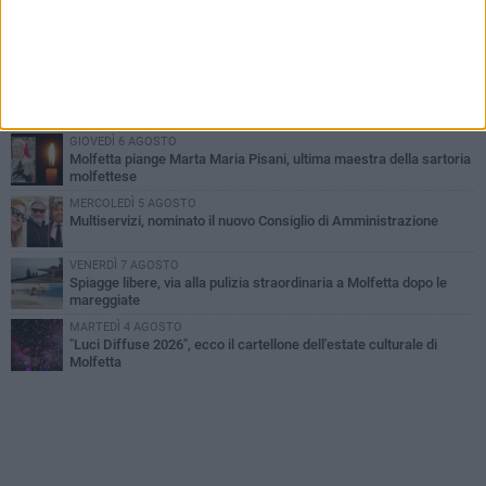
MERCOLEDÌ 5 AGOSTO
Molfetta commossa per la scomparsa di Michele Cilardi: il ricordo
degli amici
GIOVEDÌ 6 AGOSTO
Marittimo molfettese muore a bordo di un peschereccio al largo
del Gargano
GIOVEDÌ 6 AGOSTO
Molfetta piange Marta Maria Pisani, ultima maestra della sartoria
molfettese
MERCOLEDÌ 5 AGOSTO
Multiservizi, nominato il nuovo Consiglio di Amministrazione
VENERDÌ 7 AGOSTO
Spiagge libere, via alla pulizia straordinaria a Molfetta dopo le
mareggiate
MARTEDÌ 4 AGOSTO
"Luci Diffuse 2026", ecco il cartellone dell'estate culturale di
Molfetta