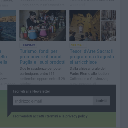
trutture,
weekend
luogo sacro in un’atmosfera
e una
unica
dere la
urismo»
TURISMO
SPECIALE
a
Turismo, fondi per
Tesori d’Arte Sacra: il
ello
promuovere il brand
programma di agosto
ella
Puglia e i suoi prodotti
si arricchisce
a
Due le scadenze per poter
Dalla chiesa rurale del
partecipare: entro l’11
Padre Eterno alle lectio in
la
settembre oppure entro il 28
Cattedrale a Giovinazzo,
dotti
ottobre
nuovi percorsi di
e nel mondo
valorizzazione
Iscriviti alla Newsletter
Iscriviti
Iscrivendoti accetti i
termini
e la
privacy policy