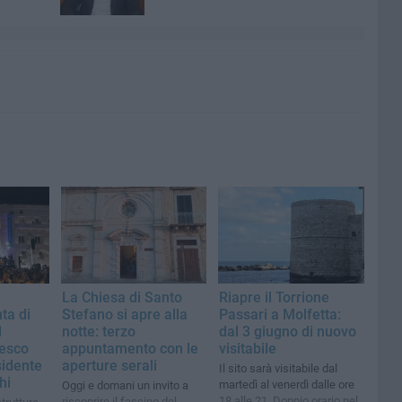
La Chiesa di Santo
Riapre il Torrione
ta di
Stefano si apre alla
Passari a Molfetta:
l
notte: terzo
dal 3 giugno di nuovo
cesco
appuntamento con le
visitabile
sidente
aperture serali
Il sito sarà visitabile dal
hi
martedì al venerdì dalle ore
Oggi e domani un invito a
18 alle 21. Doppio orario nel
riscoprire il fascino del