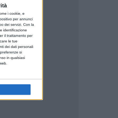
ità
ome i cookie, e
spositivo per annunci
o dei servizi.
Con la
e identificazione
er il trattamento per
icare le tue
ti dei dati personali
 preferenze si
nso in qualsiasi
 web.