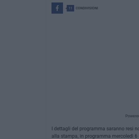
11
CONDIVISIONI
Powere
I dettagli del programma saranno resi noti
alla stampa, in programma mercoledì 6 n