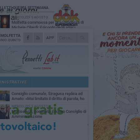
Ù LETTI QUESTA SETTIMANA
MERCOLEDÌ 5 AGOSTO
Molfetta commossa per la scomparsa di
Michele Cilardi: il ricordo degli amici
A
MOLFETTA
GIOVEDÌ 6 AGOSTO
APP
Marittimo molfettese muore a bordo di un
NIO QUINTO
peschereccio al largo del Gargano
SABATO 1 AGOSTO
La MTM Molfetta cerca autisti e
accompagnatori per gli scuolabus:
blicato il bando
GIOVEDÌ 6 AGOSTO
Molfetta piange Marta Maria Pisani, ultima
maestra della sartoria molfettese
INISTRATIVE
SABATO 1 AGOSTO
Consiglio comunale, Siragusa replica ad
Amato: «Mai limitato il diritto di parola, ho
to rispettare il regolamento»
MERCOLEDÌ 5 AGOSTO
Multiservizi, nominato il nuovo Consiglio di
Amministrazione