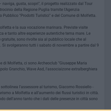
– naviga, gusta, scopri", il progetto realizzato dal Tour
rocinio della Regione Puglia tramite l'Agenzia
 Pubblico "Prodotti Turistici" e del Comune di Molfetta.
Molfetta e la sua vocazione marinara. Previste visite
ca e tanto altre esperienze autentiche tema mare. Le
e gratuite, sono rivolte sia al pubblico locale che al
. Si svolgeranno tutti i sabato di novembre a partire dal 9
une di Molfetta, ci sono Archeoclub "Giuseppe Maria
popolo Granchio, Wave Asd, l'associaizone extralberghiera
sottolinea l'assessore al turismo, Giacomo Rossiello -
ismo a Molfetta e all'aumento dei flussi turistici in città.
odo dell'anno tanto che i dati delle presenze in città sono