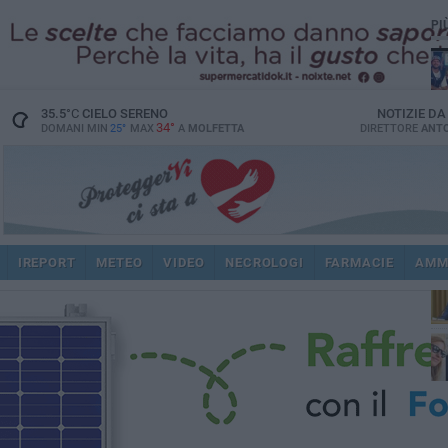
PI
35.5
°C
CIELO SERENO
NOTIZIE D
34°
DOMANI MIN
25°
MAX
A
MOLFETTA
DIRETTORE
ANTO
pub
IREPORT
METEO
VIDEO
NECROLOGI
FARMACIE
AMM
fat