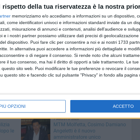
l rispetto della tua riservatezza è la nostra prior
 organismi che sono impegnati nella promozione del
oni. Siamo reduci da mesi che hanno portato a Molfetta
artner
memorizziamo e/o accediamo a informazioni su un dispositivo, c
e all'impegno delle tante realtà associative presenti che,
ali, come identificatori univoci e informazioni standard inviate da un di
i importanti iniziative», il commento del Sindaco,
zzati, misurazione di annunci e contenuti, analisi dell'audience e svilupp
i e i nostri partner possiamo utilizzare dati precisi di geolocalizzazione 
del dispositivo. Puoi fare clic per consentire a noi e ai nostri 1733 partn
critte. In alternativa puoi accedere a informazioni più dettagliate e modif
grande orgoglio perché abbiamo proposto un piano di
acconsentire o di negare il consenso.
Si rende noto che alcuni trattamen
 Molfetta, basato sulla sua forte identità di millenaria città
e il tuo consenso, ma hai il diritto di opporti a tale trattamento. Le tue
fetta un punto di riferimento importante per il turismo
 questo sito web. Puoi modificare le tue preferenze o revocare il conse
ferta Pugliese nazionale ed internazionale» spiega
questo sito e facendo clic sul pulsante "Privacy" in fondo alla pagina
nticPugliaTours, il Tour Operator coordinatore del
PIÙ OPZIONI
ACCETTO
7 AGOSTO 2026
lizia
MTM Molfetta, Cosimo Damiano
dopo le
Angeletti è il nuovo
amministratore unico