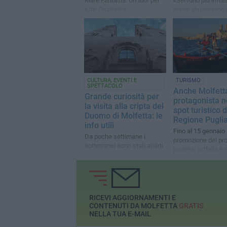
Mare Fantasia. Un tour per
«Servono più infras
tutti: Ospitalità,
meno abusivismo 
accessibilità, innovazione"
strategia per difen
competitività del t
CULTURA, EVENTI E
TURISMO
SPETTACOLO
Anche Molfett
Grande curiosità per
protagonista n
la visita alla cripta del
spot turistico d
Duomo di Molfetta: le
Regione Pugli
info utili
Fino al 15 gennaio 
Da poche settimane i
promozione dei pro
sotterranei sono stati aperti
pugliesi in Italia 
al pubblico
RICEVI AGGIORNAMENTI E
CONTENUTI DA MOLFETTA
GRATIS
NELLA TUA E-MAIL