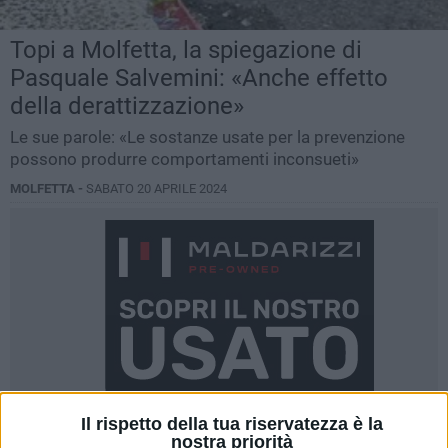
Topi a Molfetta, la spiegazione di
Pasquale Salvemini: «Anche effetto
della derattizzazione»
Le sue parole: «Le sostanze usate per la prevenzione
possono produrre comportamenti inconsueti»
MOLFETTA -
SABATO 20 APRILE 2024
Il rispetto della tua riservatezza è la
nostra priorità