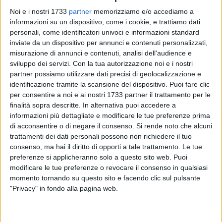
Noi e i nostri 1733
partner
memorizziamo e/o accediamo a
informazioni su un dispositivo, come i cookie, e trattiamo dati
34
personali, come identificatori univoci e informazioni standard
inviate da un dispositivo per annunci e contenuti personalizzati,
misurazione di annunci e contenuti, analisi dell'audience e
sviluppo dei servizi.
Con la tua autorizzazione noi e i nostri
Negli ultimi giorni si sono susseguite a Molfetta tantissime
partner possiamo utilizzare dati precisi di geolocalizzazione e
segnalazioni di ratti in giro per la città. Dal lungomare alla
identificazione tramite la scansione del dispositivo. Puoi fare clic
villa comunale, passando per le vie del centro storico e della
per consentire a noi e ai nostri 1733 partner il trattamento per le
finalità sopra descritte. In alternativa puoi accedere a
movida: tanti cittadini hanno espresso un certo malcontento,
informazioni più dettagliate e modificare le tue preferenze prima
anche tramite i social, per questa diffusione che
di acconsentire o di negare il consenso.
Si rende noto che alcuni
ultimamente sembra essere diventata dilagante.
trattamenti dei dati personali possono non richiedere il tuo
consenso, ma hai il diritto di opporti a tale trattamento. Le tue
Pasquale Salvemini del centro WWF molfettese, però, ha
preferenze si applicheranno solo a questo sito web. Puoi
voluto fornire alcune precisazioni in merito: «Comprendo il
modificare le tue preferenze o revocare il consenso in qualsiasi
malumore di chi non prova certo piacere nel vedere i roditori
momento tornando su questo sito e facendo clic sul pulsante
"Privacy" in fondo alla pagina web.
in strada ma, al tempo stesso, occorre sottolineare come
l'incontro più frequente con questi animali sia legato proprio
alla derattizzazione. Proprio il veleno che viene usato per