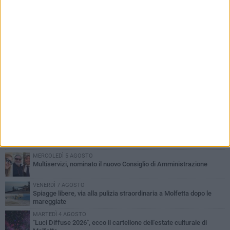
PIÙ LETTI QUESTA SETTIMANA
MERCOLEDÌ 5 AGOSTO
Molfetta commossa per la scomparsa di Michele Cilardi: il ricordo
degli amici
GIOVEDÌ 6 AGOSTO
Marittimo molfettese muore a bordo di un peschereccio al largo
del Gargano
GIOVEDÌ 6 AGOSTO
Molfetta piange Marta Maria Pisani, ultima maestra della sartoria
molfettese
MERCOLEDÌ 5 AGOSTO
Multiservizi, nominato il nuovo Consiglio di Amministrazione
VENERDÌ 7 AGOSTO
Spiagge libere, via alla pulizia straordinaria a Molfetta dopo le
mareggiate
MARTEDÌ 4 AGOSTO
"Luci Diffuse 2026", ecco il cartellone dell'estate culturale di