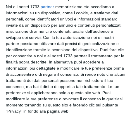
82
Noi e i nostri 1733
partner
memorizziamo e/o accediamo a
informazioni su un dispositivo, come i cookie, e trattiamo dati
personali, come identificatori univoci e informazioni standard
inviate da un dispositivo per annunci e contenuti personalizzati,
Ieri, domenica 14 giugno 2020, i volontari del Centro Studi e
misurazione di annunci e contenuti, analisi dell'audience e
Didattica Ambientale - Terrae - Centro di Educazione
sviluppo dei servizi.
Con la tua autorizzazione noi e i nostri
Ambientale Ophrys e lo stadd di Oasi Cala San Giacomo
partner possiamo utilizzare dati precisi di geolocalizzazione e
hanno provveduto alla pulizia dell'omonima cala, primo
identificazione tramite la scansione del dispositivo. Puoi fare clic
approdo naturale nella storia di Molfetta e tra gli scorci più
per consentire a noi e ai nostri 1733 partner il trattamento per le
caratteristici di tutta la litoranea locale.
finalità sopra descritte. In alternativa puoi accedere a
informazioni più dettagliate e modificare le tue preferenze prima
di acconsentire o di negare il consenso.
Si rende noto che alcuni
Dotati di mascherine e guanti, si sono divisi in gruppi e
trattamenti dei dati personali possono non richiedere il tuo
hanno setacciato l'intera zona, nel pieno rispetto delle regole
consenso, ma hai il diritto di opporti a tale trattamento. Le tue
attualmente vigenti, i volontari hanno di fatto adottato la
preferenze si applicheranno solo a questo sito web. Puoi
zona, già oggetto nelle scorse settimane di una attività di
modificare le tue preferenze o revocare il consenso in qualsiasi
pulizia a cura di un altro gruppo di volontari. A
momento tornando su questo sito e facendo clic sul pulsante
dimostrazione di come ormai la salvaguardia dell'ambiente
"Privacy" in fondo alla pagina web.
sia sempre più al centro delle iniziative lanciate a Molfetta.