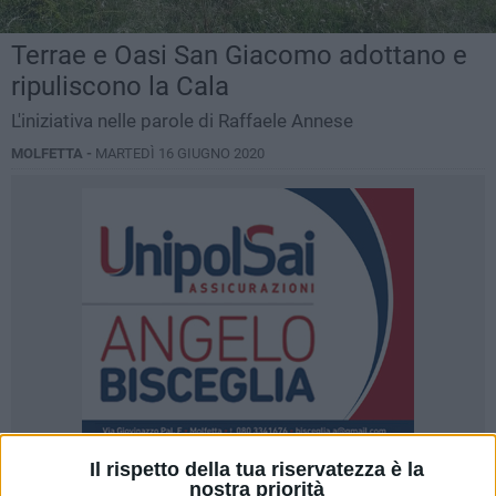
Terrae e Oasi San Giacomo adottano e
ripuliscono la Cala
L'iniziativa nelle parole di Raffaele Annese
MOLFETTA -
MARTEDÌ 16 GIUGNO 2020
Il rispetto della tua riservatezza è la
nostra priorità