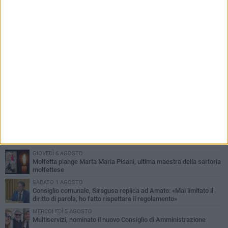
PIÙ LETTI QUESTA SETTIMANA
MERCOLEDÌ 5 AGOSTO
Molfetta commossa per la scomparsa di Michele Cilardi: il ricordo
degli amici
GIOVEDÌ 6 AGOSTO
Marittimo molfettese muore a bordo di un peschereccio al largo
del Gargano
SABATO 1 AGOSTO
La MTM Molfetta cerca autisti e accompagnatori per gli
scuolabus: pubblicato il bando
GIOVEDÌ 6 AGOSTO
Molfetta piange Marta Maria Pisani, ultima maestra della sartoria
molfettese
SABATO 1 AGOSTO
Consiglio comunale, Siragusa replica ad Amato: «Mai limitato il
diritto di parola, ho fatto rispettare il regolamento»
MERCOLEDÌ 5 AGOSTO
Multiservizi, nominato il nuovo Consiglio di Amministrazione