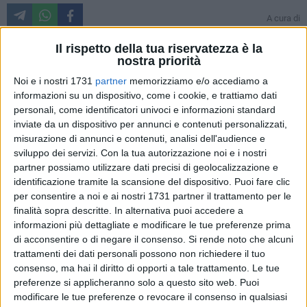
A cura di
ISABELLA DE PINTO
Il rispetto della tua riservatezza è la
nostra priorità
Non è la prima volta che accade: anche a Molfetta si assiste
Noi e i nostri 1731
partner
memorizziamo e/o accediamo a
informazioni su un dispositivo, come i cookie, e trattiamo dati
a una riproposizione della tristemente famosa "
terra dei
personali, come identificatori univoci e informazioni standard
fuochi
" in chiave locale.
inviate da un dispositivo per annunci e contenuti personalizzati,
Da qualche tempo lungo la strada provinciale
Molfetta-
misurazione di annunci e contenuti, analisi dell'audience e
Ruvo
, a qualche chilometro dalla nostra città, si assiste
sviluppo dei servizi.
Con la tua autorizzazione noi e i nostri
all'incendio dei rifiuti abbandonati in un "triangolo" di terra
partner possiamo utilizzare dati precisi di geolocalizzazione e
sul quale si sovrappongono tre comuni (Molfetta, Terlizzi e
identificazione tramite la scansione del dispositivo. Puoi fare clic
Ruvo di Puglia).
per consentire a noi e ai nostri 1731 partner il trattamento per le
finalità sopra descritte. In alternativa puoi accedere a
informazioni più dettagliate e modificare le tue preferenze prima
Come denunciano le associazioni
Wwf
e
LAC
, si tratta di
di acconsentire o di negare il consenso.
Si rende noto che alcuni
quintali e quintali di rifiuti di svariata natura. Si va dai rifiuti
trattamenti dei dati personali possono non richiedere il tuo
speciali agli ingombranti, dai pericolosi agli inerti. Qualcuno,
consenso, ma hai il diritto di opporti a tale trattamento. Le tue
poi, dà alle fiamme l'intera montagna di rifiuti, creando molti
preferenze si applicheranno solo a questo sito web. Puoi
problemi alla circolazione e ai residenti nella zona.
modificare le tue preferenze o revocare il consenso in qualsiasi