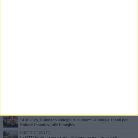
PIÙ LETTI QUESTA SETTIMANA
MERCOLEDÌ 5 AGOSTO
Molfetta commossa per la scomparsa di Michele Cilardi: il ricordo
degli amici
VENERDÌ 31 LUGLIO
TARI 2026, il Sindaco anticipa gli aumenti: «Bonus e sconti per
limitare l'impatto sulle famiglie»
SABATO 1 AGOSTO
La MTM Molfetta cerca autisti e accompagnatori per gli