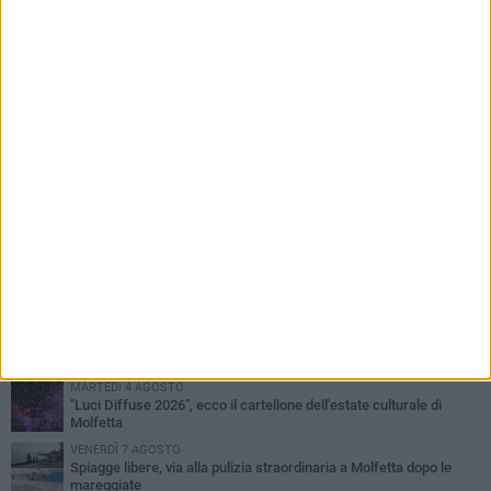
PIÙ LETTI QUESTA SETTIMANA
MERCOLEDÌ 5 AGOSTO
Molfetta commossa per la scomparsa di Michele Cilardi: il ricordo
degli amici
GIOVEDÌ 6 AGOSTO
Marittimo molfettese muore a bordo di un peschereccio al largo
del Gargano
GIOVEDÌ 6 AGOSTO
Molfetta piange Marta Maria Pisani, ultima maestra della sartoria
molfettese
MERCOLEDÌ 5 AGOSTO
Multiservizi, nominato il nuovo Consiglio di Amministrazione
MARTEDÌ 4 AGOSTO
"Luci Diffuse 2026", ecco il cartellone dell'estate culturale di
Molfetta
VENERDÌ 7 AGOSTO
Spiagge libere, via alla pulizia straordinaria a Molfetta dopo le
mareggiate