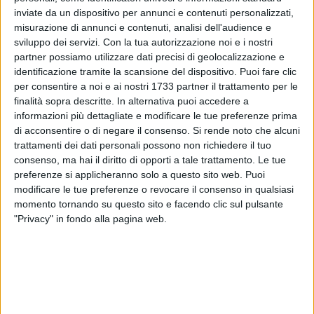
inviate da un dispositivo per annunci e contenuti personalizzati,
misurazione di annunci e contenuti, analisi dell'audience e
sviluppo dei servizi.
Con la tua autorizzazione noi e i nostri
partner possiamo utilizzare dati precisi di geolocalizzazione e
Un violento temporale accompagnato da una forte
identificazione tramite la scansione del dispositivo. Puoi fare clic
grandinata si è abbattuto nel pomeriggio di giovedì sulla
per consentire a noi e ai nostri 1733 partner il trattamento per le
città di Molfetta, causando danni e notevoli disagi in diversi
finalità sopra descritte. In alternativa puoi accedere a
informazioni più dettagliate e modificare le tue preferenze prima
quartieri.
di acconsentire o di negare il consenso.
Si rende noto che alcuni
trattamenti dei dati personali possono non richiedere il tuo
Grossi chicchi di grandine hanno colpito auto parcheggiate e
consenso, ma hai il diritto di opporti a tale trattamento. Le tue
alberi da frutto in fiore, provocando danni soprattutto nelle
preferenze si applicheranno solo a questo sito web. Puoi
zone periferiche e nelle campagne. Numerose le
modificare le tue preferenze o revocare il consenso in qualsiasi
segnalazioni arrivate dai cittadini, in particolare dalla zona
momento tornando su questo sito e facendo clic sul pulsante
ponente della città, dove alcune persone sarebbero rimaste
"Privacy" in fondo alla pagina web.
bloccate nelle proprie abitazioni a causa dell'intensità della
pioggia e dell'accumulo d'acqua sulle strade.
Critica anche la situazione nella zona industriale, dove si
sono registrati allagamenti e rallentamenti alla circolazione.