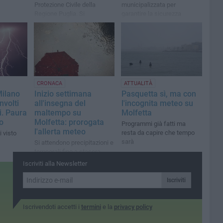
Protezione Civile della
municipalizzata per
Regione Puglia. Si
garantire la sicurezza
raccomanda l’osservanza
delle buone norme
comportamentali
CRONACA
ATTUALITÀ
ilano
Inizio settimana
Pasquetta sì, ma con
nvolti
all'insegna del
l'incognita meteo su
i. Paura
maltempo su
Molfetta
o
Molfetta: prorogata
Programmi già fatti ma
l'allerta meteo
resta da capire che tempo
i visto
sarà
Si attendono precipitazioni e
temporali fino a stasera
Iscriviti alla Newsletter
Iscriviti
Iscrivendoti accetti i
termini
e la
privacy policy