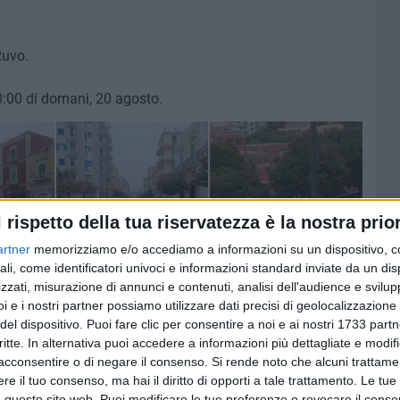
 Ruvo.
20:00 di domani, 20 agosto.
l rispetto della tua riservatezza è la nostra prior
artner
memorizziamo e/o accediamo a informazioni su un dispositivo, c
ali, come identificatori univoci e informazioni standard inviate da un di
zzati, misurazione di annunci e contenuti, analisi dell'audience e svilupp
i e i nostri partner possiamo utilizzare dati precisi di geolocalizzazione 
del dispositivo. Puoi fare clic per consentire a noi e ai nostri 1733 partn
critte. In alternativa puoi accedere a informazioni più dettagliate e modif
8 AGOSTO 2026
acconsentire o di negare il consenso.
Si rende noto che alcuni trattamen
 emerge
Le forze di maggioranza: «Con la
 corso e
nomina di Angeletti completata
e il tuo consenso, ma hai il diritto di opporti a tale trattamento. Le tue
uturo
la squadra di governo della
 questo sito web. Puoi modificare le tue preferenze o revocare il conse