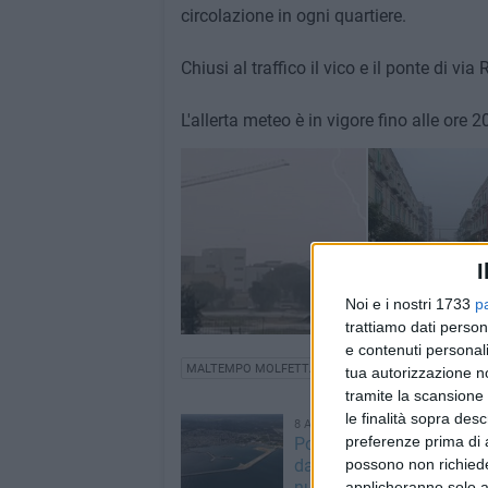
circolazione in ogni quartiere.
Chiusi al traffico il vico e il ponte di via
L'allerta meteo è in vigore fino alle ore 
I
Noi e i nostri 1733
p
trattiamo dati person
e contenuti personali
MALTEMPO MOLFETTA
tua autorizzazione no
tramite la scansione 
le finalità sopra des
8 AGOSTO 2026
preferenze prima di 
Porto commerciale, cosa
dal DUP: opere ancora in
possono non richieder
nuove prospettive per il f
applicheranno solo a