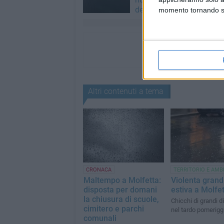
dello scalo
momento tornando su 
Altri contenuti a tema
CRONACA
TERRITORIO E AMB
Maltempo a Molfetta:
Violenta grand
disposta per domani
estiva a Molfe
la chiusura di scuole,
Chicchi di grandi 
cimitero e parchi
nel tardo pomerigg
comunali