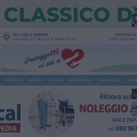
PI
38
°C
CIELO SERENO
NOTIZIE D
33.5°
OGGI MIN
25.5°
MAX
A
MOLFETTA
DIRETTORE
ANTO
IREPORT
METEO
VIDEO
NECROLOGI
FARMACIE
AMM