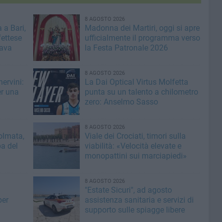
8 AGOSTO 2026
 a Bari,
Madonna dei Martiri, oggi si apre
fettese
ufficialmente il programma verso
rava
la Festa Patronale 2026
8 AGOSTO 2026
ervini:
La Dai Optical Virtus Molfetta
er una
punta su un talento a chilometro
zero: Anselmo Sasso
8 AGOSTO 2026
olmata,
Viale dei Crociati, timori sulla
a del
viabilità: «Velocità elevate e
monopattini sui marciapiedi»
8 AGOSTO 2026
"Estate Sicuri", ad agosto
per
assistenza sanitaria e servizi di
supporto sulle spiagge libere