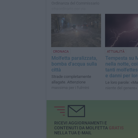
Ordinanza del Commissario
straordinario per via
dell'allerta meteo arancione
CRONACA
ATTUALITÀ
Molfetta paralizzata,
Tempesta su M
bomba d'acqua sulla
nella notte, coi
città
tanti molfettes
e danni per lor
Strade completamente
allagate. Attenzione
Le loro parole: «Ma
massima per i fulmini
niente del genere»
RICEVI AGGIORNAMENTI E
CONTENUTI DA MOLFETTA
GRATIS
NELLA TUA E-MAIL