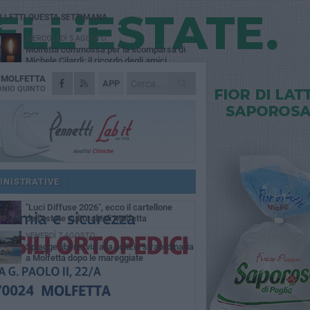
Ù LETTI QUESTA SETTIMANA
MERCOLEDÌ 5 AGOSTO
Molfetta commossa per la scomparsa di
Michele Cilardi: il ricordo degli amici
A
MOLFETTA
GIOVEDÌ 6 AGOSTO
APP
Marittimo molfettese muore a bordo di un
NIO QUINTO
peschereccio al largo del Gargano
GIOVEDÌ 6 AGOSTO
Molfetta piange Marta Maria Pisani, ultima
maestra della sartoria molfettese
MERCOLEDÌ 5 AGOSTO
Multiservizi, nominato il nuovo Consiglio di
Amministrazione
INISTRATIVE
MARTEDÌ 4 AGOSTO
"Luci Diffuse 2026", ecco il cartellone
dell'estate culturale di Molfetta
VENERDÌ 7 AGOSTO
Spiagge libere, via alla pulizia straordinaria
a Molfetta dopo le mareggiate