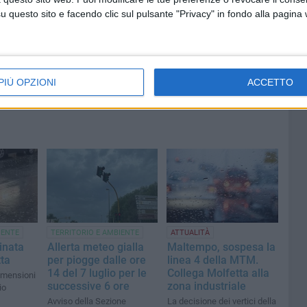
città»
questo sito e facendo clic sul pulsante "Privacy" in fondo alla pagina
PIÙ OPZIONI
ACCETTO
IENTE
TERRITORIO E AMBIENTE
ATTUALITÀ
inata
Allerta meteo gialla
Maltempo, sospesa la
tta
per piogge dalle ore
linea 4 della MTM.
14 del 7 luglio per le
Collega Molfetta alla
dimensioni
successive 6 ore
zona industriale
io
Avviso della Sezione
La decisione dei vertici della