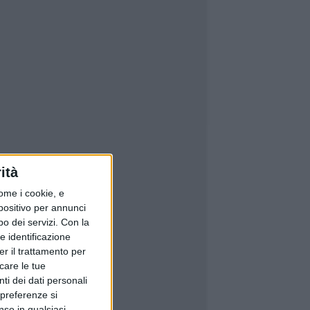
ità
ome i cookie, e
spositivo per annunci
o dei servizi.
Con la
e identificazione
er il trattamento per
icare le tue
ti dei dati personali
 preferenze si
nso in qualsiasi