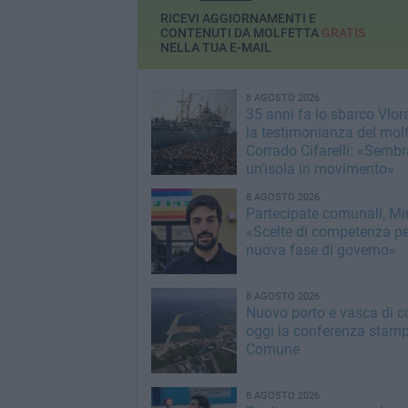
RICEVI AGGIORNAMENTI E
CONTENUTI DA MOLFETTA
GRATIS
NELLA TUA E-MAIL
8 AGOSTO 2026
35 anni fa lo sbarco Vlora
la testimonianza del mol
Corrado Cifarelli: «Semb
un'isola in movimento»
8 AGOSTO 2026
Partecipate comunali, Min
«Scelte di competenza p
nuova fase di governo»
8 AGOSTO 2026
Nuovo porto e vasca di c
oggi la conferenza stamp
Comune
8 AGOSTO 2026