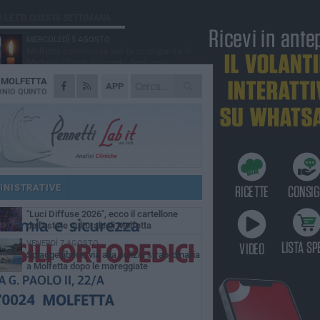
Ù LETTI QUESTA SETTIMANA
MERCOLEDÌ 5 AGOSTO
Molfetta commossa per la scomparsa di
Michele Cilardi: il ricordo degli amici
A
MOLFETTA
GIOVEDÌ 6 AGOSTO
APP
Marittimo molfettese muore a bordo di un
NIO QUINTO
peschereccio al largo del Gargano
GIOVEDÌ 6 AGOSTO
Molfetta piange Marta Maria Pisani, ultima
maestra della sartoria molfettese
MERCOLEDÌ 5 AGOSTO
Multiservizi, nominato il nuovo Consiglio di
Amministrazione
INISTRATIVE
MARTEDÌ 4 AGOSTO
"Luci Diffuse 2026", ecco il cartellone
dell'estate culturale di Molfetta
VENERDÌ 7 AGOSTO
Spiagge libere, via alla pulizia straordinaria
a Molfetta dopo le mareggiate