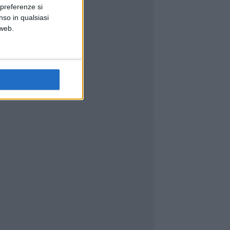
 preferenze si
nso in qualsiasi
 web.