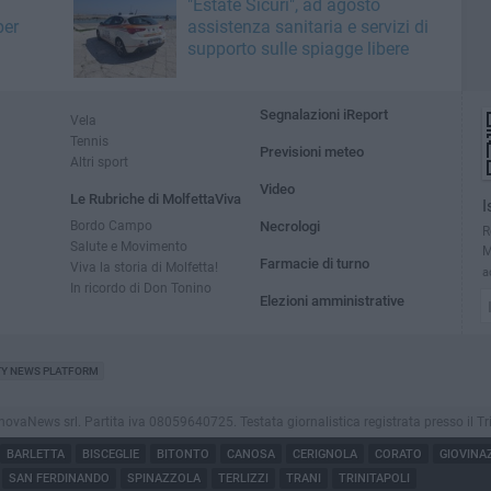
"Estate Sicuri", ad agosto
per
assistenza sanitaria e servizi di
supporto sulle spiagge libere
Segnalazioni iReport
Vela
Tennis
Previsioni meteo
Altri sport
Video
Le Rubriche di MolfettaViva
I
Bordo Campo
Necrologi
R
Salute e Movimento
M
Farmacie di turno
Viva la storia di Molfetta!
a
In ricordo di Don Tonino
Elezioni amministrative
TY NEWS PLATFORM
aNews srl. Partita iva 08059640725. Testata giornalistica registrata presso il Tribuna
BARLETTA
BISCEGLIE
BITONTO
CANOSA
CERIGNOLA
CORATO
GIOVINA
SAN FERDINANDO
SPINAZZOLA
TERLIZZI
TRANI
TRINITAPOLI