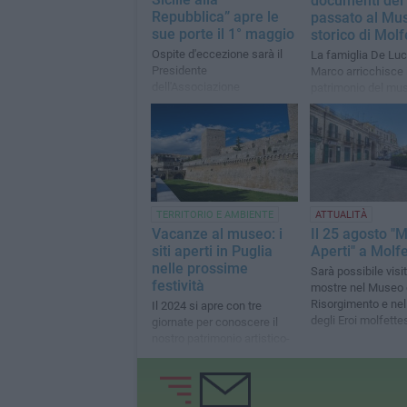
documenti del
Repubblica” apre le
passato al Mu
sue porte il 1° maggio
storico di Molf
Ospite d'eccezione sarà il
La famiglia De Lu
Presidente
Marco arricchisce i
dell'Associazione
patrimonio del mu
Radioamatori di Molfetta
Regno delle Due Sic
Repubblica”
TERRITORIO E AMBIENTE
ATTUALITÀ
Vacanze al museo: i
Il 25 agosto "
siti aperti in Puglia
Aperti" a Molfe
nelle prossime
Sarà possibile visi
festività
mostre nel Museo 
Risorgimento e ne
Il 2024 si apre con tre
degli Eroi molfette
giornate per conoscere il
nostro patrimonio artistico-
culturale