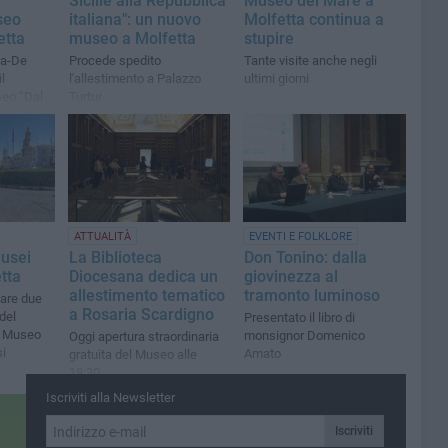
Sicilie alla Repubblica
Museo del Mare a
seo
italiana": un nuovo
Molfetta continua a
etta
museo a Molfetta
stupire
ca-De
Procede spedito
Tante visite anche negli
l
l'allestimento a Palazzo
ultimi giorni
seo “Dal
Turtur
ilie alla
ATTUALITÀ
EVENTI E FOLKLORE
Musei
La Biblioteca
Don Tonino: dalla
tta
Diocesana dedica un
giovinezza al
allestimento tematico
tramonto luminoso
tare due
a Rosaria Scardigno
del
Presentato il libro di
l Museo
monsignor Domenico
Oggi apertura straordinaria
si
Amato
gratuita del Museo alle
18:30
Iscriviti alla Newsletter
Iscriviti