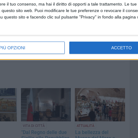
8 AGOSTO 2026
e il tuo consenso, ma hai il diritto di opporti a tale trattamento. Le tue
 emerge
Le forze di maggioranza: «Con la
 questo sito web. Puoi modificare le tue preferenze o revocare il conse
 corso e
nomina di Angeletti completata
questo sito e facendo clic sul pulsante "Privacy" in fondo alla pagina
uturo
la squadra di governo della
città»
PIÙ OPZIONI
ACCETTO
VITA DI CITTÀ
ATTUALITÀ
"Dal Regno delle due
La bellezza del