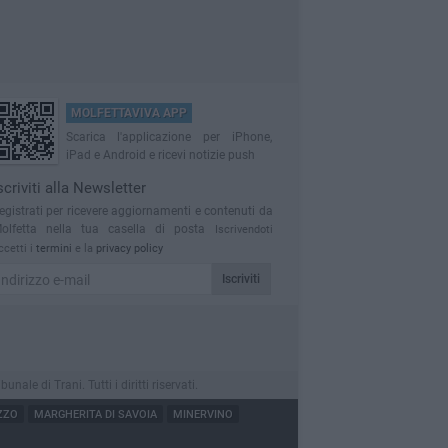
MOLFETTAVIVA APP
Scarica l'applicazione per iPhone,
iPad e Android e ricevi notizie push
scriviti alla Newsletter
egistrati per ricevere aggiornamenti e contenuti da
olfetta nella tua casella di posta
Iscrivendoti
ccetti i
termini
e la
privacy policy
Iscriviti
le di Trani. Tutti i diritti riservati.
ZZO
MARGHERITA DI SAVOIA
MINERVINO