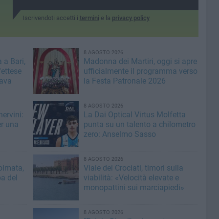
Iscrivendoti accetti i
termini
e la
privacy policy
8 AGOSTO 2026
 a Bari,
Madonna dei Martiri, oggi si apre
fettese
ufficialmente il programma verso
rava
la Festa Patronale 2026
8 AGOSTO 2026
ervini:
La Dai Optical Virtus Molfetta
er una
punta su un talento a chilometro
zero: Anselmo Sasso
8 AGOSTO 2026
olmata,
Viale dei Crociati, timori sulla
a del
viabilità: «Velocità elevate e
monopattini sui marciapiedi»
8 AGOSTO 2026