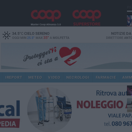
PI
34.5
°C
CIELO SERENO
NOTIZIE D
35°
OGGI MIN
25.5°
MAX
A
MOLFETTA
DIRETTORE
ANTO
IREPORT
METEO
VIDEO
NECROLOGI
FARMACIE
AMM