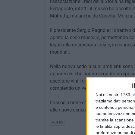
l'associazione Eredi della Storia ha reg
Ferragosto, infatti, il museo ha accolto c
Molfetta, ma anche da Caserta, Monza, 
Il presidente Sergio Ragno e il direttivo
aperta la sede museale, permettendo così 
legati alla microstoria locale, in connes
mondiali.
Nella nuova sede, alcuni ambienti sono sta
apparecchi che hanno segnato un'epoca. I
ascoltare vinili d'epoca, esplorare un l
I
compiendo un vero e proprio viaggio ne
Noi e i nostri 1733
p
trattiamo dati person
L'associazione conferma così la propria
e contenuti personali
alle nuove generazioni.
tua autorizzazione no
tramite la scansione 
MUSEO
le finalità sopra des
preferenze prima di 