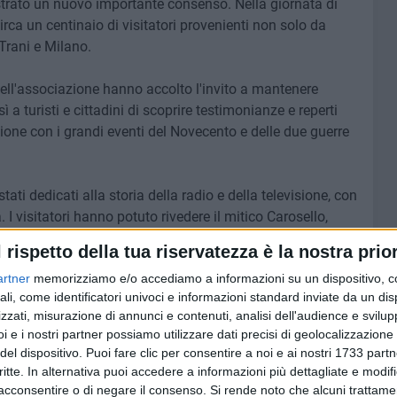
istrato un nuovo importante consenso. Nella giornata di
irca un centinaio di visitatori provenienti non solo da
Trani e Milano.
 dell'associazione hanno accolto l'invito a mantenere
a turisti e cittadini di scoprire testimonianze e reperti
sione con i grandi eventi del Novecento e delle due guerre
ti dedicati alla storia della radio e della televisione, con
 visitatori hanno potuto rivedere il mitico Carosello,
ocale sotterraneo e ammirare fotografie e documenti,
l rispetto della tua riservatezza è la nostra prior
l tempo.
artner
memorizziamo e/o accediamo a informazioni su un dispositivo, c
ali, come identificatori univoci e informazioni standard inviate da un di
 missione: preservare la memoria storica e trasmetterla
zzati, misurazione di annunci e contenuti, analisi dell'audience e svilupp
i e i nostri partner possiamo utilizzare dati precisi di geolocalizzazione 
del dispositivo. Puoi fare clic per consentire a noi e ai nostri 1733 partn
critte. In alternativa puoi accedere a informazioni più dettagliate e modif
acconsentire o di negare il consenso.
Si rende noto che alcuni trattamen