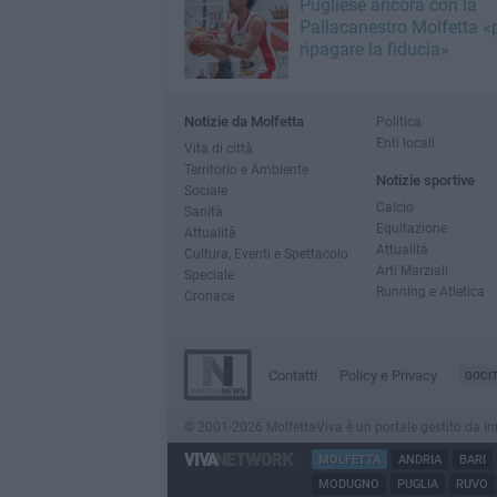
Pugliese ancora con la
Pallacanestro Molfetta «
ripagare la fiducia»
Notizie da Molfetta
Politica
Enti locali
Vita di città
Territorio e Ambiente
Notizie sportive
Sociale
Calcio
Sanità
Equitazione
Attualità
Attualità
Cultura, Eventi e Spettacolo
Arti Marziali
Speciale
Running e Atletica
Cronaca
Contatti
Policy e Privacy
GOCI
© 2001-2026 MolfettaViva è un portale gestito da Innov
MOLFETTA
ANDRIA
BARI
MODUGNO
PUGLIA
RUVO