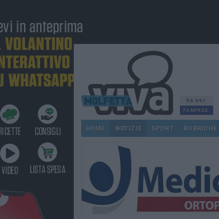
56.691
FANPAGE
HOME
NOTIZIE
SPORT
RUBRICHE