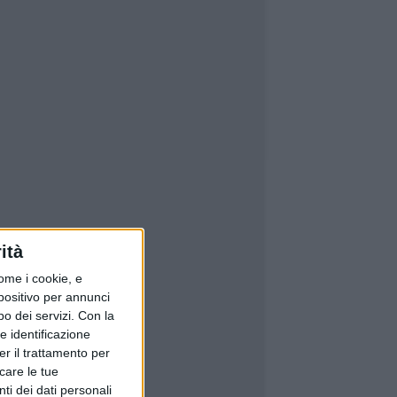
ità
ome i cookie, e
spositivo per annunci
o dei servizi.
Con la
e identificazione
er il trattamento per
icare le tue
ti dei dati personali