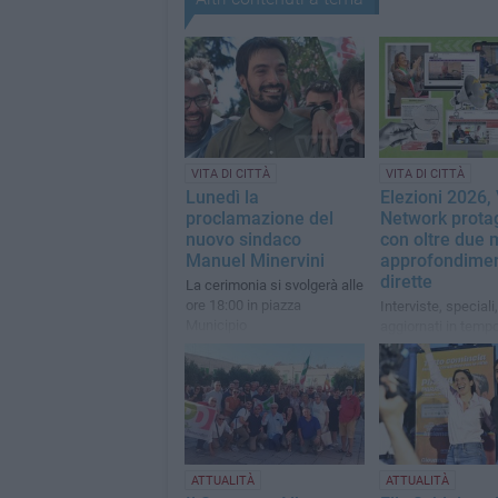
VITA DI CITTÀ
VITA DI CITTÀ
Lunedì la
Elezioni 2026,
proclamazione del
Network prota
nuovo sindaco
con oltre due 
Manuel Minervini
approfondimen
dirette
La cerimonia si svolgerà alle
ore 18:00 in piazza
Interviste, speciali,
Municipio
aggiornati in tempo
dirette: un grande l
squadra che ha coi
giornalisti, collabor
tecnici
ATTUALITÀ
ATTUALITÀ