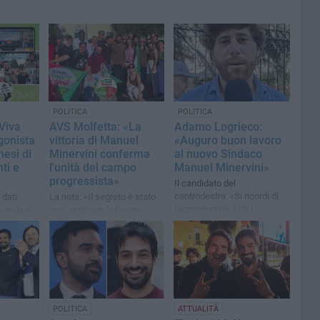
POLITICA
POLITICA
 Viva
AVS Molfetta: «La
Adamo Logrieco:
gonista
vittoria di Manuel
«Auguro buon lavoro
mesi di
Minervini conferma
al nuovo Sindaco
ti e
l'unità del campo
Manuel Minervini»
progressista»
Il candidato del
centrodestra: «Si ricordi di
 dati
La nota: «Il segreto è stato
rappresentare tutti i
 reale e
uno, praticare la buona
molfettesi»
avoro di
politica»
nvolto
atori e
POLITICA
ATTUALITÀ