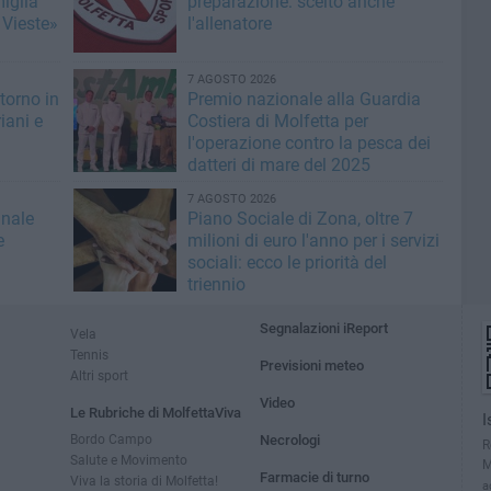
miglia
preparazione: scelto anche
 Vieste»
l'allenatore
7 AGOSTO 2026
torno in
Premio nazionale alla Guardia
iani e
Costiera di Molfetta per
l'operazione contro la pesca dei
datteri di mare del 2025
7 AGOSTO 2026
inale
Piano Sociale di Zona, oltre 7
e
milioni di euro l'anno per i servizi
sociali: ecco le priorità del
triennio
Segnalazioni iReport
Vela
Tennis
Previsioni meteo
Altri sport
Video
Le Rubriche di MolfettaViva
I
Bordo Campo
Necrologi
R
Salute e Movimento
M
Farmacie di turno
Viva la storia di Molfetta!
a