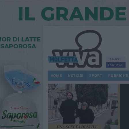
56.691
FANPAGE
HOME
NOTIZIE
SPORT
RUBRICHE