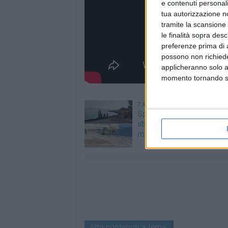
e contenuti personali
tua autorizzazione no
tramite la scansione 
le finalità sopra des
preferenze prima di 
possono non richieder
applicheranno solo a
momento tornando su 
7 AGOSTO 2026
Spiagge libere, via alla pu
straordinaria a Molfetta 
mareggiate
Altri contenuti a tema