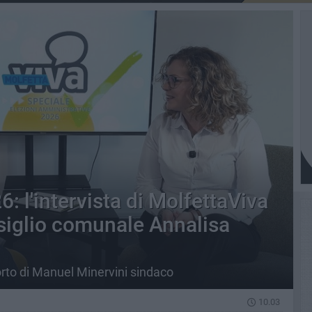
: l'intervista di MolfettaViva
nsiglio comunale Annalisa
orto di Manuel Minervini sindaco
10.03