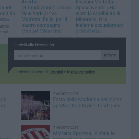
l
Acerbo
Elezioni Molfetta,
anuel
(Rifondazione): «Dopo
Spaccavento: «Ha
lendida
New York arriva
vinto la credibilità di
etta»
Molfetta. Felici per il
Minervini. Ora
nostro compagno
insieme occupiamoci
artito
Manuel Minervini»
di Molfetta»
e sui
aggi
Le sue parole: «La conferma
​Il Consigliere Regionale
che c'è voglia di sinistra
sottolinea la compattezza e
Iscriviti alla Newsletter
viene da qui. Si può vincere
la pluralità del progetto:
coinvolgendo i giovani e il
«Proposta politica matura»
Iscriviti
popolo»
Iscrivendoti accetti i
termini
e la
privacy policy
7 AGOSTO 2026
c'è
Festa della Madonna dei Martiri,
 di
aperto il bando per i food truck
7 AGOSTO 2026
Molfetta Sportiva, iniziata la