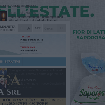
Ù LETTI QUESTA SETTIMANA
MERCOLEDÌ 5 AGOSTO
Molfetta commossa per la scomparsa di
Michele Cilardi: il ricordo degli amici
A
MOLFETTA
GIOVEDÌ 6 AGOSTO
APP
Marittimo molfettese muore a bordo di un
NIO QUINTO
peschereccio al largo del Gargano
SABATO 1 AGOSTO
La MTM Molfetta cerca autisti e
accompagnatori per gli scuolabus:
blicato il bando
GIOVEDÌ 6 AGOSTO
Molfetta piange Marta Maria Pisani, ultima
maestra della sartoria molfettese
INISTRATIVE
SABATO 1 AGOSTO
Consiglio comunale, Siragusa replica ad
Amato: «Mai limitato il diritto di parola, ho
to rispettare il regolamento»
MERCOLEDÌ 5 AGOSTO
Multiservizi, nominato il nuovo Consiglio di
Amministrazione