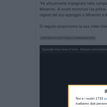
'94, attualmente impegnata nella campa
Minervini. Ai nostri microfoni l'ex prima
ragioni del suo appoggio a Minervini e 
Di seguito proponiamo la sua video inter
CONTENUTO ELETTORALE SPONSORIZZATO
Speciale Viva Verso il Voto - Elezioni amministr
I
Noi e i nostri 1733
p
trattiamo dati person