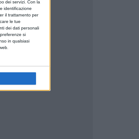
o dei servizi.
Con la
e identificazione
er il trattamento per
icare le tue
ti dei dati personali
 preferenze si
nso in qualsiasi
 web.