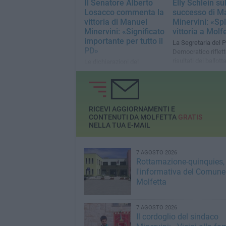
Il Senatore Alberto
Elly Schlein su
Losacco commenta la
successo di M
vittoria di Manuel
Minervini: «Sp
Minervini: «Significato
vittoria a Molf
importante per tutto il
La Segretaria del P
PD»
Democratico riflett
risultati dei ballott
Le dichiarazioni del
Commissario del Circolo del
Partito Democratico di
Molfetta
RICEVI AGGIORNAMENTI E
CONTENUTI DA MOLFETTA
GRATIS
NELLA TUA E-MAIL
7 AGOSTO 2026
Rottamazione-quinquies, 
l'informativa del Comune
Molfetta
7 AGOSTO 2026
Il cordoglio del sindaco