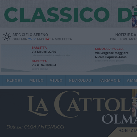
PI
35
°C
CIELO SERENO
NOTIZIE D
34°
OGGI MIN
25.5°
MAX
A
MOLFETTA
DIRETTORE
ANTO
pub
IREPORT
METEO
VIDEO
NECROLOGI
FARMACIE
AMM
fat