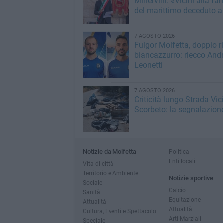
Minervini: «Vicini alla fa
del marittimo deceduto a
7 AGOSTO 2026
Fulgor Molfetta, doppio ri
biancazzurro: riecco Andr
Leonetti
7 AGOSTO 2026
Criticità lungo Strada Vic
Scorbeto: la segnalazion
Notizie da Molfetta
Politica
Enti locali
Vita di città
Territorio e Ambiente
Notizie sportive
Sociale
Calcio
Sanità
Equitazione
Attualità
Attualità
Cultura, Eventi e Spettacolo
Arti Marziali
Speciale