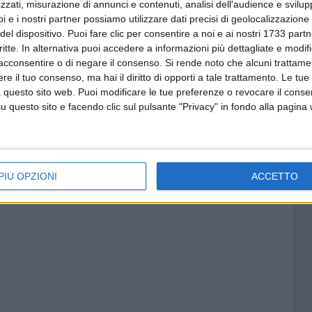
zzati, misurazione di annunci e contenuti, analisi dell'audience e svilupp
i e i nostri partner possiamo utilizzare dati precisi di geolocalizzazione 
del dispositivo. Puoi fare clic per consentire a noi e ai nostri 1733 partn
critte. In alternativa puoi accedere a informazioni più dettagliate e modif
acconsentire o di negare il consenso.
Si rende noto che alcuni trattamen
e il tuo consenso, ma hai il diritto di opporti a tale trattamento. Le tue
 questo sito web. Puoi modificare le tue preferenze o revocare il conse
questo sito e facendo clic sul pulsante "Privacy" in fondo alla pagina
7 AGOSTO 2026
lizia
Molfetta Calcio, tre innesti di
dopo le
spessore: arrivano i molfettesi
PIÙ OPZIONI
ACCETTO
Roselli, Cirillo e Caputi