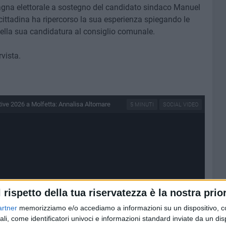
gna elettorale a sostegno del candidato sindaco Manuel
 cittadina ha ripercorso la sua esperienza spiegando le
della sua candidatura al consiglio comunale.
vista.
ative 2026 a Molfetta: Annalisa Altomare
5 MINUTI
SOCIAL VIDEO
l rispetto della tua riservatezza è la nostra prior
artner
memorizziamo e/o accediamo a informazioni su un dispositivo, c
ali, come identificatori univoci e informazioni standard inviate da un di