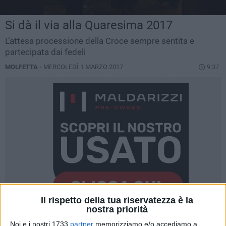
Si dà il via alla Quaresima 2017
L’attesa processione della Croce sempre sentita e
partecipata dai fedeli
MOLFETTA -
MERCOLEDÌ 1 MARZO 2017
9.37
Il rispetto della tua riservatezza è la
nostra priorità
Noi e i nostri 1733
partner
memorizziamo e/o accediamo a