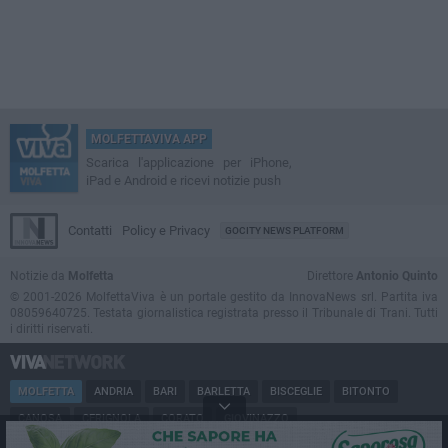
MOLFETTAVIVA APP
Scarica l'applicazione per iPhone,
iPad e Android e ricevi notizie push
Contatti
Policy e Privacy
GOCITY NEWS PLATFORM
Notizie da
Molfetta
Direttore
Antonio Quinto
© 2001-2026 MolfettaViva è un portale gestito da InnovaNews srl. Partita iva
08059640725. Testata giornalistica registrata presso il Tribunale di Trani. Tutti
i diritti riservati.
MOLFETTA
ANDRIA
BARI
BARLETTA
BISCEGLIE
BITONTO
CANOSA
CERIGNOLA
CORATO
GIOVINAZZO
MARGHERITA DI SAVOIA
MINERVINO
MODUGNO
PUGLIA
RUVO