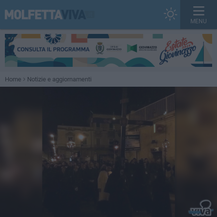
MENU
Home
Notizie e aggiornamenti