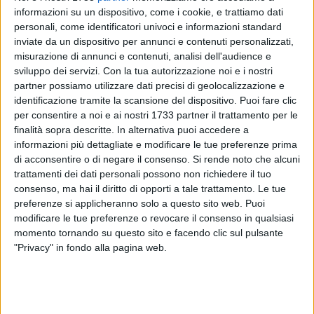
4
A cura di
informazioni su un dispositivo, come i cookie, e trattiamo dati
ANNA MARIA TOTA
personali, come identificatori univoci e informazioni standard
inviate da un dispositivo per annunci e contenuti personalizzati,
misurazione di annunci e contenuti, analisi dell'audience e
sviluppo dei servizi.
Con la tua autorizzazione noi e i nostri
Come sempre, anche quest'anno
si è dato il via alla
partner possiamo utilizzare dati precisi di geolocalizzazione e
Quaresima con la processione della Croce
.
identificazione tramite la scansione del dispositivo. Puoi fare clic
Nella mezzanotte esatta tra la fine del carnevale
, ovvero il
per consentire a noi e ai nostri 1733 partner il trattamento per le
martedì grasso
e l'inizio della Quaresima
, cioè il mercoledì
finalità sopra descritte. In alternativa puoi accedere a
delle ceneri,
dalla chiesa del Purgatorio parte la
informazioni più dettagliate e modificare le tue preferenze prima
processione accompagnata dai trentatrè rintocchi
del
di acconsentire o di negare il consenso.
Si rende noto che alcuni
campanile della Cattedrale.
trattamenti dei dati personali possono non richiedere il tuo
consenso, ma hai il diritto di opporti a tale trattamento. Le tue
preferenze si applicheranno solo a questo sito web. Puoi
Un ruolo importante è stato svolto dall'Arciconfraternita della
modificare le tue preferenze o revocare il consenso in qualsiasi
Morte, i cui confratelli, incappucciati, hanno portato in
momento tornando su questo sito e facendo clic sul pulsante
processione la croce fiancheggiata da due fanali.
"Privacy" in fondo alla pagina web.
La croce è la stessa che apre le processioni dell'Addolorata
nel cosiddetto "Venerdì di Passione" e nella processione delle
"Sette Statue" il Sabato Santo.
Ad accompagnare la processione il rullo di tamburi