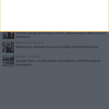
GIOVEDÌ 6 AGOSTO
Marittimo molfettese muore a bordo di un peschereccio al largo
del Gargano
DOMENICA 9 AGOSTO
Si schianta contro la pompa di carburanti sradicando la colonnina
GIOVEDÌ 6 AGOSTO
Molfetta piange Marta Maria Pisani, ultima maestra della sartoria
molfettese
MERCOLEDÌ 5 AGOSTO
Multiservizi, nominato il nuovo Consiglio di Amministrazione
VENERDÌ 7 AGOSTO
Spiagge libere, via alla pulizia straordinaria a Molfetta dopo le
mareggiate