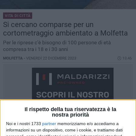
VITA DI CITTÀ
Si cercano comparse per un
cortometraggio ambientato a Molfetta
Per le riprese c'è bisogno di 100 persone di età
compresa tra i 18 e i 30 anni
MOLFETTA -
VENERDÌ 22 DICEMBRE 2023
13.46
Il rispetto della tua riservatezza è la
nostra priorità
Noi e i nostri 1733
partner
memorizziamo e/o accediamo a
informazioni su un dispositivo, come i cookie, e trattiamo dati