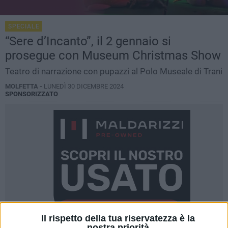
SPECIALE
“Sere d’Incanto”, il 2 gennaio si
prosegue con Museum Christmas Show
Teatro di narrazione con pupazzi al Polo Museale di Trani
MOLFETTA -
LUNEDÌ 30 DICEMBRE 2024
SPONSORIZZATO
Il rispetto della tua riservatezza è la
nostra priorità