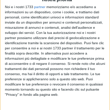
Noi e i nostri 1733
partner
memorizziamo e/o accediamo a
informazioni su un dispositivo, come i cookie, e trattiamo dati
2
personali, come identificatori univoci e informazioni standard
inviate da un dispositivo per annunci e contenuti personalizzati,
Prosegue
giovedì 2 gennaio
la Rassegna "Sere d'Incanto" - X
misurazione di annunci e contenuti, analisi dell'audience e
Edizione con uno spettacolo per bambini, fuori dai normali
sviluppo dei servizi.
Con la tua autorizzazione noi e i nostri
schemi: il "
Museum Christmas Show
", teatro di narrazione di
partner possiamo utilizzare dati precisi di geolocalizzazione e
Marianna Di Muro, con i simpaticissimi e coloratissimi
identificazione tramite la scansione del dispositivo. Puoi fare clic
"Muppets"
, i pupazzi in stoffa.
per consentire a noi e ai nostri 1733 partner il trattamento per le
finalità sopra descritte. In alternativa puoi accedere a
informazioni più dettagliate e modificare le tue preferenze prima
Il palcoscenico è pronto! Si apre il sipario ed entrano in
di acconsentire o di negare il consenso.
Si rende noto che alcuni
scena burattini impersonati da pupazzi che si animano fino
trattamenti dei dati personali possono non richiedere il tuo
all'illusione della vita. "
Eccolo!
" è la storia di un gufetto che
consenso, ma hai il diritto di opporti a tale trattamento. Le tue
ha perso qualcosa di molto importante e con l'aiuto di
preferenze si applicheranno solo a questo sito web. Puoi
maestro scoiattolo parte alla ricerca di ciò che ha perduto
modificare le tue preferenze o revocare il consenso in qualsiasi
incontrando un personaggio grande grande, salterino e dalle
momento tornando su questo sito e facendo clic sul pulsante
lunghe orecchie, coccoloso. Alla fine, proprio quando la
"Privacy" in fondo alla pagina web.
speranza sta per lasciare il posto allo sconforto…
eccolo!
Grazie ad un dettaglio mancante riuscirà a ritrovare ciò che