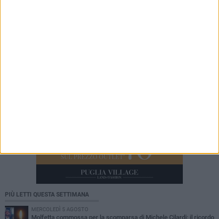
7 AGOSTO 2026
Fulgor Molfetta, doppio ritorno in biancazzurro:
riecco Andriani e Leonetti
PIÙ LETTI QUESTA SETTIMANA
MERCOLEDÌ 5 AGOSTO
Molfetta commossa per la scomparsa di Michele Cilardi: il ricordo