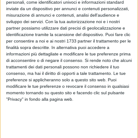
personali, come identificatori univoci e informazioni standard
inviate da un dispositivo per annunci e contenuti personalizzati,
misurazione di annunci e contenuti, analisi dell'audience e
sviluppo dei servizi.
Con la tua autorizzazione noi e i nostri
partner possiamo utilizzare dati precisi di geolocalizzazione e
5
identificazione tramite la scansione del dispositivo. Puoi fare clic
per consentire a noi e ai nostri 1733 partner il trattamento per le
finalità sopra descritte. In alternativa puoi accedere a
informazioni più dettagliate e modificare le tue preferenze prima
Lunedì 12 agosto l'amministrazione e i tecnici comunali
di acconsentire o di negare il consenso.
Si rende noto che alcuni
incontreranno i residenti di via Don Minzoni e i loro tecnici
trattamenti dei dati personali possono non richiedere il tuo
per un confronto sul progetto di riqualificazione dell'area.
consenso, ma hai il diritto di opporti a tale trattamento. Le tue
preferenze si applicheranno solo a questo sito web. Puoi
modificare le tue preferenze o revocare il consenso in qualsiasi
L'incontro si terrà nella sala conferenze della sede comunale
momento tornando su questo sito e facendo clic sul pulsante
di Via Martiri di Via Fani a partire dalle 18.
"Privacy" in fondo alla pagina web.
Il progetto di riqualificazione di via Don Minzoni è finanziato
con fondi PNRR nell'ambito del programma ministeriale
Pinqua.