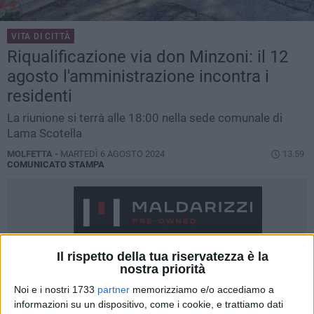
VITA DI CITTÀ
Riqualificazione via don Minzoni: il 12
agosto l'amministrazione incontra i
residenti
La riunione si terrà alle 18:00 nella sede comunale di
Lama Scotella
MOLFETTA -
MARTEDÌ 6 AGOSTO 2024
13.59
COMUNICATO STAMPA
Il rispetto della tua riservatezza è la
nostra priorità
Noi e i nostri 1733
partner
memorizziamo e/o accediamo a
informazioni su un dispositivo, come i cookie, e trattiamo dati