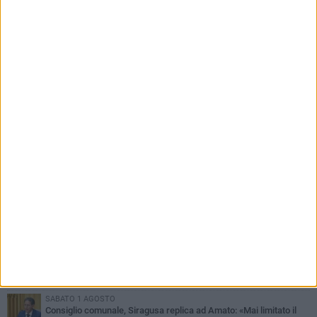
PIÙ LETTI QUESTA SETTIMANA
MERCOLEDÌ 5 AGOSTO
Molfetta commossa per la scomparsa di Michele Cilardi: il ricordo
degli amici
GIOVEDÌ 6 AGOSTO
Marittimo molfettese muore a bordo di un peschereccio al largo
del Gargano
SABATO 1 AGOSTO
La MTM Molfetta cerca autisti e accompagnatori per gli
scuolabus: pubblicato il bando
GIOVEDÌ 6 AGOSTO
Molfetta piange Marta Maria Pisani, ultima maestra della sartoria
molfettese
SABATO 1 AGOSTO
Consiglio comunale, Siragusa replica ad Amato: «Mai limitato il