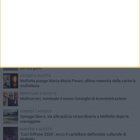
PIÙ LETTI QUESTA SETTIMANA
MERCOLEDÌ 5 AGOSTO
Molfetta commossa per la scomparsa di Michele Cilardi: il ricordo
degli amici
GIOVEDÌ 6 AGOSTO
Marittimo molfettese muore a bordo di un peschereccio al largo
del Gargano
GIOVEDÌ 6 AGOSTO
Molfetta piange Marta Maria Pisani, ultima maestra della sartoria
molfettese
MERCOLEDÌ 5 AGOSTO
Multiservizi, nominato il nuovo Consiglio di Amministrazione
VENERDÌ 7 AGOSTO
Spiagge libere, via alla pulizia straordinaria a Molfetta dopo le
mareggiate
MARTEDÌ 4 AGOSTO
"Luci Diffuse 2026", ecco il cartellone dell'estate culturale di
Molfetta