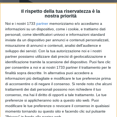
Il rispetto della tua riservatezza è la
A cura di
nostra priorità
PAOLA COPERTINO
Noi e i nostri 1733
partner
memorizziamo e/o accediamo a
informazioni su un dispositivo, come i cookie, e trattiamo dati
personali, come identificatori univoci e informazioni standard
L'Associazione "I Templari" Onlus, che si occupa di socialità,
inviate da un dispositivo per annunci e contenuti personalizzati,
soprattutto per quanto concerne la terza età, in occasione
misurazione di annunci e contenuti, analisi dell'audience e
del mese di dicembre, ha approntato per i suoi frequentatori
sviluppo dei servizi.
Con la tua autorizzazione noi e i nostri
partner possiamo utilizzare dati precisi di geolocalizzazione e
ed abituali ospiti, un intenso programma di attività ed
identificazione tramite la scansione del dispositivo. Puoi fare clic
iniziative. Gli appuntamenti sono volti a creare momenti di
per consentire a noi e ai nostri 1733 partner il trattamento per le
incontro e socializzazione, a tenere impegnati mentalmente
finalità sopra descritte. In alternativa puoi accedere a
e fisicamente gli utenti anziani che altrimenti, spesso
informazioni più dettagliate e modificare le tue preferenze prima
rimarrebbero soli, visto che spesso i figli sono impegnati in
di acconsentire o di negare il consenso.
Si rende noto che alcuni
attività lavorative e non possono dedicare loro tempo.
trattamenti dei dati personali possono non richiedere il tuo
consenso, ma hai il diritto di opporti a tale trattamento. Le tue
preferenze si applicheranno solo a questo sito web. Puoi
Sabato 12 dicembre, in Piazza Principe di Napoli grande
modificare le tue preferenze o revocare il consenso in qualsiasi
successo ha avuto la sagra delle frittelle che ha coinvolto
momento tornando su questo sito e facendo clic sul pulsante
non solo gli utenti dell'associazione, ma l'intera città che ha
"Privacy" in fondo alla pagina web.