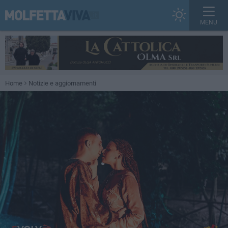
MENU
Home
Notizie e aggiornamenti