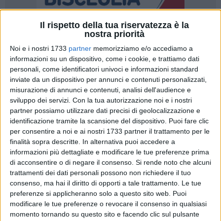
Il rispetto della tua riservatezza è la
nostra priorità
Noi e i nostri 1733
partner
memorizziamo e/o accediamo a
7
informazioni su un dispositivo, come i cookie, e trattiamo dati
personali, come identificatori univoci e informazioni standard
inviate da un dispositivo per annunci e contenuti personalizzati,
misurazione di annunci e contenuti, analisi dell'audience e
Tutta la suggestione di uno
spettacolo unico, immersivo e
sviluppo dei servizi.
Con la tua autorizzazione noi e i nostri
coinvolgente
ritorna nelle date del
2-3-4 agosto 2024 a
partner possiamo utilizzare dati precisi di geolocalizzazione e
Molfetta
, nello scenario naturale del
Pulo di Molfetta
.
identificazione tramite la scansione del dispositivo. Puoi fare clic
per consentire a noi e ai nostri 1733 partner il trattamento per le
Pulo Infernum
è lo spettacolo nato e ideato dall' agenzia di
finalità sopra descritte. In alternativa puoi accedere a
comunicazione ed eventi "Evolve" di Danilo Sancilio e la
informazioni più dettagliate e modificare le tue preferenze prima
di acconsentire o di negare il consenso.
Si rende noto che alcuni
rinomata associazione teatrale "Il Carro dei Comici", giunto
trattamenti dei dati personali possono non richiedere il tuo
quest'anno alla terza edizione, patrocinata dal Comune di
consenso, ma hai il diritto di opporti a tale trattamento. Le tue
Molfetta e dalla Regione Puglia.
preferenze si applicheranno solo a questo sito web. Puoi
modificare le tue preferenze o revocare il consenso in qualsiasi
La rappresentazione teatrale itinerante vi porterà a
momento tornando su questo sito e facendo clic sul pulsante