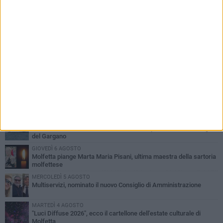
PIÙ LETTI QUESTA SETTIMANA
MERCOLEDÌ 5 AGOSTO
Molfetta commossa per la scomparsa di Michele Cilardi: il ricordo
degli amici
GIOVEDÌ 6 AGOSTO
Marittimo molfettese muore a bordo di un peschereccio al largo
del Gargano
GIOVEDÌ 6 AGOSTO
Molfetta piange Marta Maria Pisani, ultima maestra della sartoria
molfettese
MERCOLEDÌ 5 AGOSTO
Multiservizi, nominato il nuovo Consiglio di Amministrazione
MARTEDÌ 4 AGOSTO
"Luci Diffuse 2026", ecco il cartellone dell'estate culturale di
Molfetta