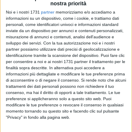
nostra priorità
Noi e i nostri 1731
partner
memorizziamo e/o accediamo a
informazioni su un dispositivo, come i cookie, e trattiamo dati
48
personali, come identificatori univoci e informazioni standard
inviate da un dispositivo per annunci e contenuti personalizzati,
misurazione di annunci e contenuti, analisi dell'audience e
Dal giorno della sua apertura, il 30 marzo del 2023, al 31
sviluppo dei servizi.
Con la tua autorizzazione noi e i nostri
gennaio scorso, su 846 persone alla ricerca di lavoro, che si
partner possiamo utilizzare dati precisi di geolocalizzazione e
identificazione tramite la scansione del dispositivo. Puoi fare clic
sono rivolte allo sportello Porta Futuro di Molfetta, ci sono
per consentire a noi e ai nostri 1731 partner il trattamento per le
stati 269 collocamenti, circa il 32%. Gli incontri,
finalità sopra descritte. In alternativa puoi accedere a
complessivamente, sono stati 1590.
informazioni più dettagliate e modificare le tue preferenze prima
di acconsentire o di negare il consenso.
Si rende noto che alcuni
Porta futuro si conferma punto di accesso per il mondo del
trattamenti dei dati personali possono non richiedere il tuo
lavoro, luogo dedicato all'incontro tra domanda e offerta,
consenso, ma hai il diritto di opporti a tale trattamento. Le tue
all'interazione tra cittadini e aziende, alla formazione e alla
preferenze si applicheranno solo a questo sito web. Puoi
modificare le tue preferenze o revocare il consenso in qualsiasi
creazione d'impresa.
momento tornando su questo sito e facendo clic sul pulsante
"Privacy" in fondo alla pagina web.
«I dati – commenta il Sindaco, Tommaso Minervini –
confermano, ancora una volta, che si tratta di un punto di