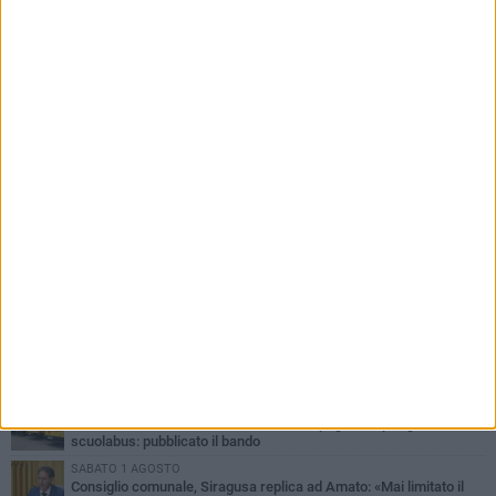
PIÙ LETTI QUESTA SETTIMANA
MERCOLEDÌ 5 AGOSTO
Molfetta commossa per la scomparsa di Michele Cilardi: il ricordo
degli amici
VENERDÌ 31 LUGLIO
TARI 2026, il Sindaco anticipa gli aumenti: «Bonus e sconti per
limitare l'impatto sulle famiglie»
SABATO 1 AGOSTO
La MTM Molfetta cerca autisti e accompagnatori per gli
scuolabus: pubblicato il bando
SABATO 1 AGOSTO
Consiglio comunale, Siragusa replica ad Amato: «Mai limitato il