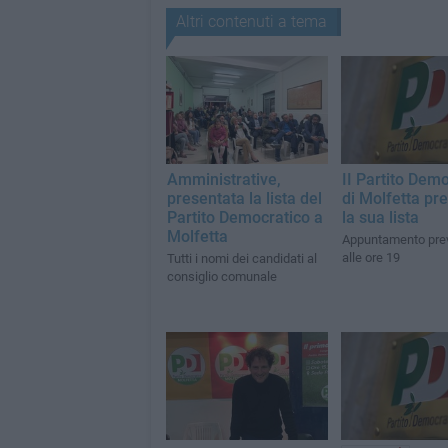
Altri contenuti a tema
Amministrative,
II Partito Dem
presentata la lista del
di Molfetta pr
Partito Democratico a
la sua lista
Molfetta
Appuntamento prev
alle ore 19
Tutti i nomi dei candidati al
consiglio comunale