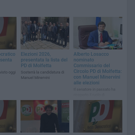
ocratico
Elezioni 2026,
Alberto Losacco
esenta
presentata la lista del
nominato
PD di Molfetta
Commissario del
Circolo PD di Molfetta:
isto oggi
Sosterrà la candidatura di
con Manuel Minervini
Manuel Minervini
alle elezioni
Il senatore in passato ha
ricoperto il ruolo di
Commissario del PD in
Provincia di Napoli, in Sicilia
e nelle Marche