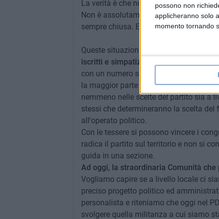
La verità è che non c'è nulla da celebrar
possono non richieder
Non è assolutamente difficile capire il pe
applicheranno solo a
sempre chiusa. Ed è anche per questo c
momento tornando su 
Queste situazioni hanno
causato la para
iscritti e simpatizzanti
, per cui adesso c
con un numero spropositato di tessere al
la maggior parte dei tesserati non è mai
nemmeno nelle scelte del partito sia a li
stessi che determineranno la scelta del f
all'operato politico.
Con le tessere si possono vincere i congr
radica il partito sul territorio e non si c
guida in una sezione.
Ad oggi, la straordinaria Comunità che p
Vogliamo capire se a livello locale ci si
preciso progetto politico ed amministrat
personalista e riteniamo che oggi nel PD 
svolgere quella militanza a cui siamo sta