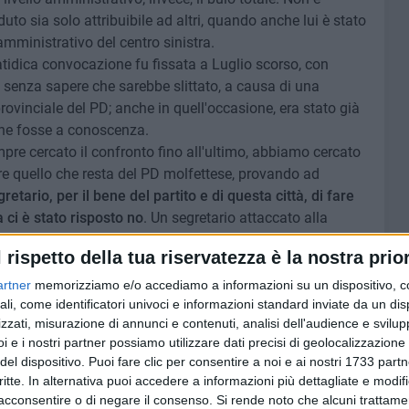
to sia solo attribuibile ad altri, quando anche lui è stato
amministrativo del centro sinistra.
tidica convocazione fu fissata a Luglio scorso, con
à, senza sapere che sarebbe slittato, a causa di una
ovinciale del PD; anche in quell'occasione, era stato già
 ne fosse a conoscenza.
re cercato il confronto fino all'ultimo, abbiamo cercato
e quello che resta del PD molfettese, provando ad
tario, per il bene del partito e di questa città, di fare
ci è stato risposto no
. Un segretario attaccato alla
er il bene di chi rappresenta, è necessario farsi da parte.
l rispetto della tua riservatezza è la nostra prior
odo di vivere la politica non ci appartiene.
artner
memorizziamo e/o accediamo a informazioni su un dispositivo, c
 metropolitana tutta, Molfetta è stata scelta come luogo
ali, come identificatori univoci e informazioni standard inviate da un di
zzati, misurazione di annunci e contenuti, analisi dell'audience e svilupp
le dell'Unità. La comunità democratica era
i e i nostri partner possiamo utilizzare dati precisi di geolocalizzazione 
scimento"; infatti, la decisione, presa di comune accordo
del dispositivo. Puoi fare clic per consentire a noi e ai nostri 1733 partn
a, senza alcun coinvolgimento iniziale, da quest'ultimo
critte. In alternativa puoi accedere a informazioni più dettagliate e modif
 su Facebook.
acconsentire o di negare il consenso.
Si rende noto che alcuni trattamen