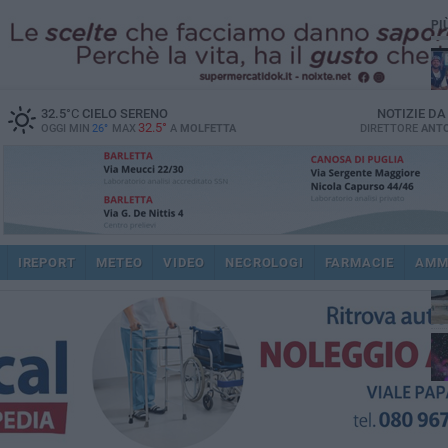
PI
32.5
°C
CIELO SERENO
NOTIZIE D
32.5°
OGGI MIN
26°
MAX
A
MOLFETTA
DIRETTORE
ANTO
IREPORT
METEO
VIDEO
NECROLOGI
FARMACIE
AMM