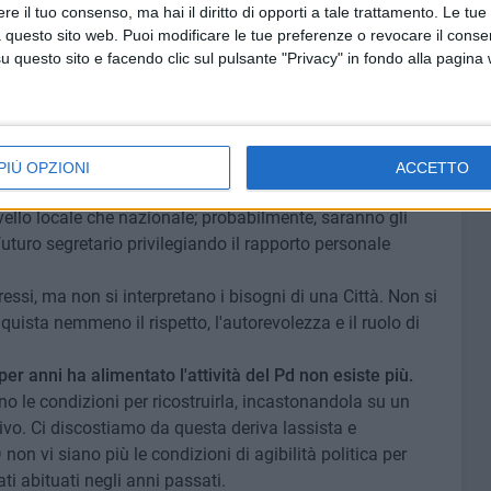
e, se non l'arrogante ostinazione di qualcuno.
e il tuo consenso, ma hai il diritto di opporti a tale trattamento. Le tue
rché, per tali ragioni, la sede di Corso Margherita sia
 questo sito web. Puoi modificare le tue preferenze o revocare il conse
he noi non prenderemo parte a questa kermesse.
questo sito e facendo clic sul pulsante "Privacy" in fondo alla pagina
lisi dell'azione politica del PD e l'allontanamento di molti
i troviamo di fronte ad un circolo privo di forze ed idee,
le quali non corrisponde una reale partecipazione. Infatti,
PIÙ OPZIONI
ACCETTO
 intervenuta ad un'assemblea e, forse, non si riconosce
vello locale che nazionale; probabilmente, saranno gli
uturo segretario privilegiando il rapporto personale
essi, ma non si interpretano i bisogni di una Città. Non si
onquista nemmeno il rispetto, l'autorevolezza e il ruolo di
er anni ha alimentato l'attività del Pd non esiste più.
ano le condizioni per ricostruirla, incastonandola su un
ivo. Ci discostiamo da questa deriva lassista e
non vi siano più le condizioni di agibilità politica per
ti abituati negli anni passati.