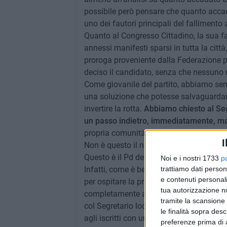
possibile però pensare che quanto accadu
uno dei fautori principali del fallimento 
Quanto al Congresso Cittadino, la sua fa
annessi manifesti sparsi in tutta la citt
proroga proveniente dalla Federazione pr
deciso il candidato, senza che nessuno
Come giovanile del partito, abbiamo semp
una soluzione che potesse salvaguardar
invertire la rotta.
Abbiamo chiesto al Segre
un passo indietro, immediatamente, ma 
propria comunità, sa in quale momento, p
I
Non è questo il nostro partito e questo m
Questo è il Pd delle apparenze.
Noi e i nostri 1733
p
Infatti, come è ben noto alla Segreteria
trattiamo dati person
e contenuti personali
per ospitare la prossima Festa provincia
tua autorizzazione no
completamente all'oscuro di tale "ricono
tramite la scansione 
col Segretario locale, è stata comunicat
le finalità sopra des
agli iscritti con un semplice messaggio
preferenze prima di 