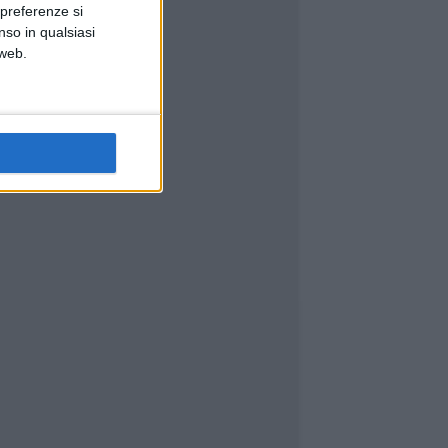
 preferenze si
nso in qualsiasi
 web.