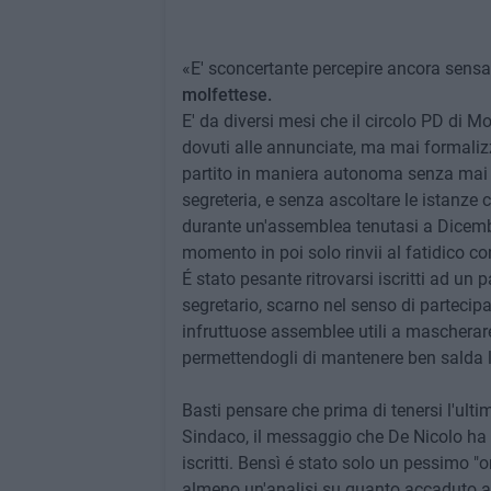
«E' sconcertante percepire ancora sensa
molfettese.
E' da diversi mesi che il circolo PD di Mo
dovuti alle annunciate, ma mai formalizza
partito in maniera autonoma senza mai 
segreteria, e senza ascoltare le istanze 
durante un'assemblea tenutasi a Dicembr
momento in poi solo rinvii al fatidico c
É stato pesante ritrovarsi iscritti ad un 
segretario, scarno nel senso di partecip
infruttuose assemblee utili a mascherare
permettendogli di mantenere ben salda l
Basti pensare che prima di tenersi l'ult
Sindaco, il messaggio che De Nicolo ha
iscritti. Bensì é stato solo un pessimo 
almeno un'analisi su quanto accaduto a li