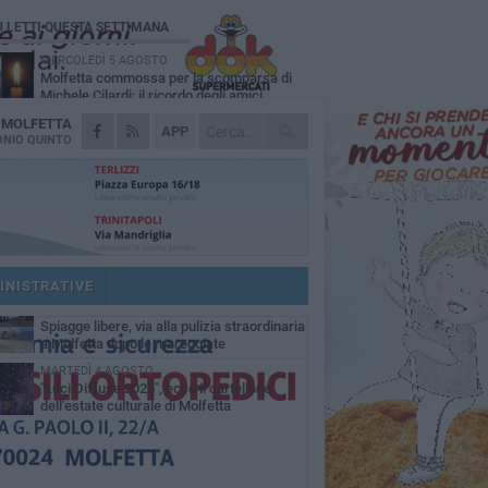
Ù LETTI QUESTA SETTIMANA
MERCOLEDÌ 5 AGOSTO
Molfetta commossa per la scomparsa di
Michele Cilardi: il ricordo degli amici
A
MOLFETTA
GIOVEDÌ 6 AGOSTO
APP
Marittimo molfettese muore a bordo di un
NIO QUINTO
peschereccio al largo del Gargano
GIOVEDÌ 6 AGOSTO
Molfetta piange Marta Maria Pisani, ultima
maestra della sartoria molfettese
MERCOLEDÌ 5 AGOSTO
Multiservizi, nominato il nuovo Consiglio di
Amministrazione
INISTRATIVE
VENERDÌ 7 AGOSTO
Spiagge libere, via alla pulizia straordinaria
a Molfetta dopo le mareggiate
MARTEDÌ 4 AGOSTO
"Luci Diffuse 2026", ecco il cartellone
dell'estate culturale di Molfetta