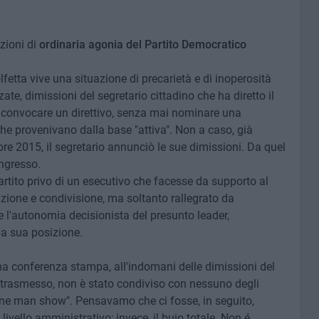
zioni di
ordinaria agonia del Partito Democratico
lfetta vive una situazione di precarietà e di inoperosità
te, dimissioni del segretario cittadino che ha diretto il
convocare un direttivo, senza mai nominare una
che provenivano dalla base "attiva". Non a caso, già
e 2015, il segretario annunciò le sue dimissioni. Da quel
ongresso.
partito privo di un esecutivo che facesse da supporto al
azione e condivisione, ma soltanto rallegrato da
 l'autonomia decisionista del presunto leader,
a sua posizione.
ima conferenza stampa, all'indomani delle dimissioni del
 trasmesso, non è stato condiviso con nessuno degli
"one man show". Pensavamo che ci fosse, in seguito,
vello amministrativo; invece, il buio totale. Non é