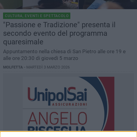
CULTURA, EVENTI E SPETTACOLO
"Passione e Tradizione" presenta il
secondo evento del programma
quaresimale
Appuntamento nella chiesa di San Pietro alle ore 19 e
alle ore 20:30 di giovedì 5 marzo
MOLFETTA -
MARTEDÌ 3 MARZO 2026