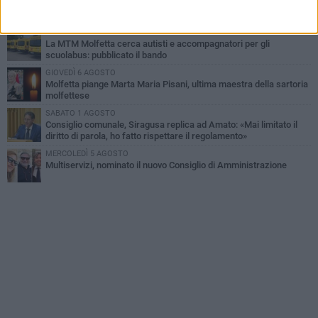
Marittimo molfettese muore a bordo di un peschereccio al largo
del Gargano
SABATO 1 AGOSTO
La MTM Molfetta cerca autisti e accompagnatori per gli
scuolabus: pubblicato il bando
GIOVEDÌ 6 AGOSTO
Molfetta piange Marta Maria Pisani, ultima maestra della sartoria
molfettese
SABATO 1 AGOSTO
Consiglio comunale, Siragusa replica ad Amato: «Mai limitato il
diritto di parola, ho fatto rispettare il regolamento»
MERCOLEDÌ 5 AGOSTO
Multiservizi, nominato il nuovo Consiglio di Amministrazione