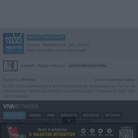
MOLFETTAVIVA APP
Scarica l'applicazione per iPhone,
iPad e Android e ricevi notizie push
Contatti
Policy e Privacy
GOCITY NEWS PLATFORM
Notizie da
Molfetta
Direttore
Antonio Quinto
© 2001-2026 MolfettaViva è un portale gestito da InnovaNews srl. Partita iva
08059640725. Testata giornalistica registrata presso il Tribunale di Trani. Tutti
i diritti riservati.
MOLFETTA
ANDRIA
BARI
BARLETTA
BISCEGLIE
BITONTO
CANOSA
CERIGNOLA
CORATO
GIOVINAZZO
MARGHERITA DI SAVOIA
MINERVINO
MODUGNO
PUGLIA
RUVO