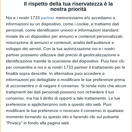
Il rispetto della tua riservatezza è la
nostra priorità
Noi e i nostri 1733
partner
memorizziamo e/o accediamo a
informazioni su un dispositivo, come i cookie, e trattiamo dati
personali, come identificatori univoci e informazioni standard
inviate da un dispositivo per annunci e contenuti personalizzati,
misurazione di annunci e contenuti, analisi dell'audience e
sviluppo dei servizi.
Con la tua autorizzazione noi e i nostri
Dopo il successo del primo evento del cartellone
partner possiamo utilizzare dati precisi di geolocalizzazione e
quaresimale "Hoc Passionis Tempore" dedicato
identificazione tramite la scansione del dispositivo. Puoi fare clic
all''esecuzione dell'Oratorio Sacro di Giuseppe Peruzzi,
per consentire a noi e ai nostri 1733 partner il trattamento per le
l'Associazione Passione e Tradizione ODV ha presentato alla
finalità sopra descritte. In alternativa puoi accedere a
città e alla stampa il secondo evento in programma. Si tratta
informazioni più dettagliate e modificare le tue preferenze prima
di acconsentire o di negare il consenso.
Si rende noto che alcuni
di un evento che nasce dalla collaborazione con il Collettivo
trattamenti dei dati personali possono non richiedere il tuo
di teatro popolare "Dino La Rocca".
consenso, ma hai il diritto di opporti a tale trattamento. Le tue
preferenze si applicheranno solo a questo sito web. Puoi
Nella serata di domenica 1° marzo, presso la sede
modificare le tue preferenze o revocare il consenso in qualsiasi
dell'Associazione culturale, si è tenuta la presentazione de "Il
momento tornando su questo sito e facendo clic sul pulsante
corteo dei fragili" azione scenica bilingue scritta e diretta da
"Privacy" in fondo alla pagina web.
Caterina Tattoli che, insieme al presidente del Collettivo