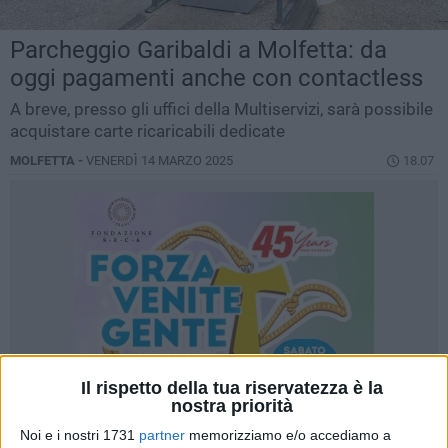
Parcheggio Garibaldi a Molfetta: da
oggi pagamenti anche con contactless
A breve, presso gli uffici della Multiservizi, sarà possibile
acquistare carte ricaricabili dedicate
MOLFETTA -
VENERDÌ 14 MARZO 2025
18.07
Il rispetto della tua riservatezza è la
nostra priorità
Noi e i nostri 1731
partner
memorizziamo e/o accediamo a