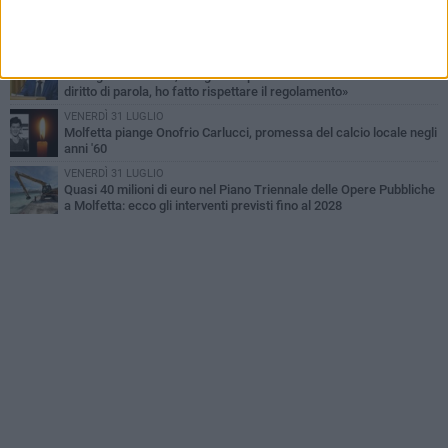
SABATO 1 AGOSTO
La MTM Molfetta cerca autisti e accompagnatori per gli
scuolabus: pubblicato il bando
SABATO 1 AGOSTO
Consiglio comunale, Siragusa replica ad Amato: «Mai limitato il
diritto di parola, ho fatto rispettare il regolamento»
VENERDÌ 31 LUGLIO
Molfetta piange Onofrio Carlucci, promessa del calcio locale negli
anni '60
VENERDÌ 31 LUGLIO
Quasi 40 milioni di euro nel Piano Triennale delle Opere Pubbliche
a Molfetta: ecco gli interventi previsti fino al 2028