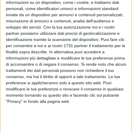
informazioni su un dispositivo, come i cookie, e trattiamo dati
personali, come identificatori univoci e informazioni standard
33
inviate da un dispositivo per annunci e contenuti personalizzati,
misurazione di annunci e contenuti, analisi dell'audience e
sviluppo dei servizi.
Con la tua autorizzazione noi e i nostri
partner possiamo utilizzare dati precisi di geolocalizzazione e
Il parcheggio comunale Garibaldi, situato nel centro della
identificazione tramite la scansione del dispositivo. Puoi fare clic
città, a pochi metri dalla Villa comunale, si è dotato di una
per consentire a noi e ai nostri 1731 partner il trattamento per le
nuova colonnina per il pagamento della sosta. Questa
finalità sopra descritte. In alternativa puoi accedere a
innovazione rende più semplice e comodo il pagamento del
informazioni più dettagliate e modificare le tue preferenze prima
parcheggio, permettendo non solo il pagamento in contanti,
di acconsentire o di negare il consenso.
Si rende noto che alcuni
ma anche tramite bancomat, carta di credito e carta
trattamenti dei dati personali possono non richiedere il tuo
prepagata. Inoltre, tutti i dispositivi dotati di tecnologia
consenso, ma hai il diritto di opporti a tale trattamento. Le tue
preferenze si applicheranno solo a questo sito web. Puoi
contactless possono ora essere utilizzati, rendendo
modificare le tue preferenze o revocare il consenso in qualsiasi
l'esperienza ancora più veloce e pratica.
momento tornando su questo sito e facendo clic sul pulsante
"Privacy" in fondo alla pagina web.
Le novità non finiscono qui. A breve, presso gli uffici della
Multiservizi, sarà possibile acquistare carte ricaricabili
dedicate, offrendo così un ulteriore vantaggio per gli utenti
del parcheggio. Queste carte renderanno il processo di