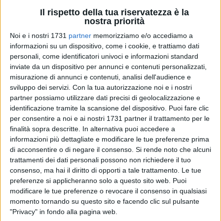
Il rispetto della tua riservatezza è la
nostra priorità
19
Noi e i nostri 1731
partner
memorizziamo e/o accediamo a
informazioni su un dispositivo, come i cookie, e trattiamo dati
personali, come identificatori univoci e informazioni standard
In prossimità delle festività pasquali, periodo in cui
inviate da un dispositivo per annunci e contenuti personalizzati,
aumentano i consumi di pesce, la
Guardia di Finanza
–
misurazione di annunci e contenuti, analisi dell'audience e
Reparto Operativo Aeronavale di Bari – ha intensificato su
sviluppo dei servizi.
Con la tua autorizzazione noi e i nostri
partner possiamo utilizzare dati precisi di geolocalizzazione e
tutto il territorio pugliese una vasta attività di controllo,
identificazione tramite la scansione del dispositivo. Puoi fare clic
finalizzata a garantire la tracciabilità dei prodotti ittici, la
per consentire a noi e ai nostri 1731 partner il trattamento per le
tutela della salute alimentare dei consumatori e la difesa del
finalità sopra descritte. In alternativa puoi accedere a
mercato legale.
informazioni più dettagliate e modificare le tue preferenze prima
di acconsentire o di negare il consenso.
Si rende noto che alcuni
Nel corso delle operazioni, condotte con il concorso di tutti i
trattamenti dei dati personali possono non richiedere il tuo
mezzi aeronavali dislocati nelle province pugliesi, sono state
consenso, ma hai il diritto di opporti a tale trattamento. Le tue
preferenze si applicheranno solo a questo sito web. Puoi
sequestrate
oltre due tonnellate di pescato irregolare, prive
modificare le tue preferenze o revocare il consenso in qualsiasi
della necessaria documentazione di tracciabilità
. Tra i
momento tornando su questo sito e facendo clic sul pulsante
prodotti sottoposti a sequestro figurano ricci di mare,
"Privacy" in fondo alla pagina web.
novellame e specie ittiche in fase riproduttiva, il cui prelievo