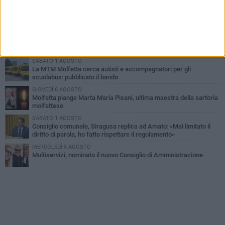
MERCOLEDÌ 5 AGOSTO
Molfetta commossa per la scomparsa di Michele Cilardi: il ricordo
degli amici
GIOVEDÌ 6 AGOSTO
Marittimo molfettese muore a bordo di un peschereccio al largo
del Gargano
SABATO 1 AGOSTO
La MTM Molfetta cerca autisti e accompagnatori per gli
scuolabus: pubblicato il bando
GIOVEDÌ 6 AGOSTO
Molfetta piange Marta Maria Pisani, ultima maestra della sartoria
molfettese
SABATO 1 AGOSTO
Consiglio comunale, Siragusa replica ad Amato: «Mai limitato il
diritto di parola, ho fatto rispettare il regolamento»
MERCOLEDÌ 5 AGOSTO
Multiservizi, nominato il nuovo Consiglio di Amministrazione