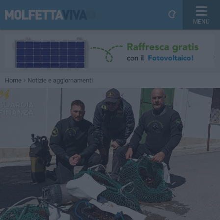
MENU
Home
Notizie e aggiornamenti