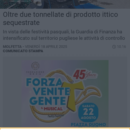
Oltre due tonnellate di prodotto ittico
sequestrate
In vista delle festività pasquali, la Guardia di Finanza ha
intensificato sul territorio pugliese le attività di controllo
MOLFETTA -
VENERDÌ 18 APRILE 2025
10.16
COMUNICATO STAMPA