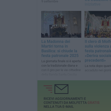
9 settembre
iniziative
Confermati i riti sto
arrivano due nuovi
appuntamenti: “Sul
di Maria” e "La Fier
Bambini"
La Madonna dei
Il clero di Molf
Martiri torna in
sulla violenza 
Basilica: si chiude la
festa patronal
festa patronale 2025
«Deriva social
precedenti»
La giornata finale si è aperta
con la tradizionale diana e
La nota dopo quan
con il giro per le vie cittadine
accaduto nei giorni
della Banda Santa Cecilia
RICEVI AGGIORNAMENTI E
CONTENUTI DA MOLFETTA
GRATIS
NELLA TUA E-MAIL