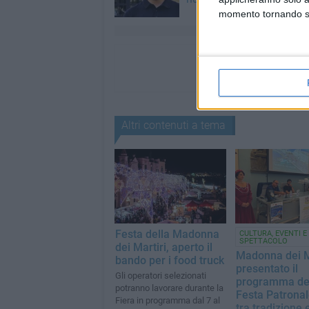
momento tornando su 
Altri contenuti a tema
Festa della Madonna
CULTURA, EVENTI E
SPETTACOLO
dei Martiri, aperto il
Madonna dei Ma
bando per i food truck
presentato il
Gli operatori selezionati
programma de
potranno lavorare durante la
Festa Patronal
Fiera in programma dal 7 al
tra tradizione