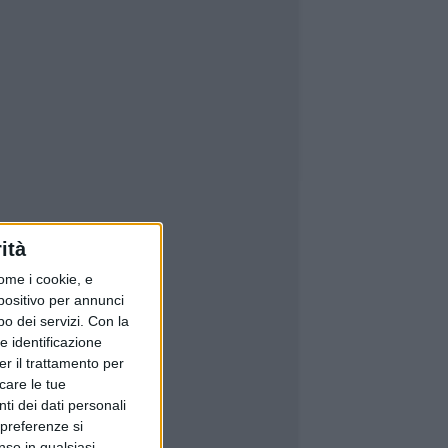
ità
ome i cookie, e
spositivo per annunci
o dei servizi.
Con la
e identificazione
er il trattamento per
icare le tue
ti dei dati personali
 preferenze si
nso in qualsiasi