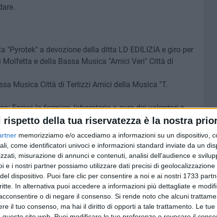
dare.
a "Pyrotek" a devozione della ditta LD EDILIZIA e giro per
i Molfetta e della Bassa Musica "Amici Veri" Città di
assa Musica Città di Terlizzi Amici della Musica "T.
: Enrica la formica, laboratorio a cura dei volontari e
a - Evento culturale "3 gioie in 3 giorni, la fiera di tutti i
l rispetto della tua riservatezza è la nostra prior
ne di volontariato SerMolfetta.
artner
memorizziamo e/o accediamo a informazioni su un dispositivo, c
DE ORCHESTRA ITALIANA di Simone Mezzapesa.
ali, come identificatori univoci e informazioni standard inviate da un di
zzati, misurazione di annunci e contenuti, analisi dell'audience e svilupp
i e i nostri partner possiamo utilizzare dati precisi di geolocalizzazione 
del dispositivo. Puoi fare clic per consentire a noi e ai nostri 1733 partn
critte. In alternativa puoi accedere a informazioni più dettagliate e modif
7 AGOSTO 2026
ervini:
acconsentire o di negare il consenso.
Spiagge libere, via alla pulizia
Si rende noto che alcuni trattamen
er una
straordinaria a Molfetta dopo le
e il tuo consenso, ma hai il diritto di opporti a tale trattamento. Le tue
mareggiate
 questo sito web. Puoi modificare le tue preferenze o revocare il conse