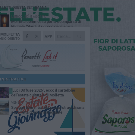
Ù LETTI QUESTA SETTIMANA
MERCOLEDÌ 5 AGOSTO
Molfetta commossa per la scomparsa di
Michele Cilardi: il ricordo degli amici
A
MOLFETTA
GIOVEDÌ 6 AGOSTO
APP
Marittimo molfettese muore a bordo di un
NIO QUINTO
peschereccio al largo del Gargano
GIOVEDÌ 6 AGOSTO
Molfetta piange Marta Maria Pisani, ultima
maestra della sartoria molfettese
MERCOLEDÌ 5 AGOSTO
Multiservizi, nominato il nuovo Consiglio di
Amministrazione
INISTRATIVE
MARTEDÌ 4 AGOSTO
"Luci Diffuse 2026", ecco il cartellone
dell'estate culturale di Molfetta
VENERDÌ 7 AGOSTO
Spiagge libere, via alla pulizia straordinaria
a Molfetta dopo le mareggiate