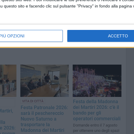
questo sito e facendo clic sul pulsante "Privacy" in fondo alla pagina
PIÙ OPZIONI
ACCETTO
Festa della Madonna
VITA DI CITTÀ
dei Martiri 2026: c'è il
Festa Patronale 2026:
rtiri,
bando per gli
sarà il peschereccio
operatori commerciali
Nuovo Saturno a
lla
trasportare la
Domande entro il 7 agosto
e 2026:
Madonna dei Martiri
per ottenere uno degli spazi
 e nuove