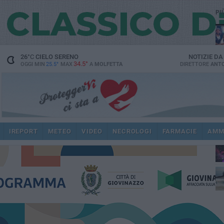
PI
26
°C
CIELO SERENO
NOTIZIE D
34.5°
OGGI MIN
25.5°
MAX
A
MOLFETTA
DIRETTORE
ANTO
IREPORT
METEO
VIDEO
NECROLOGI
FARMACIE
AMM