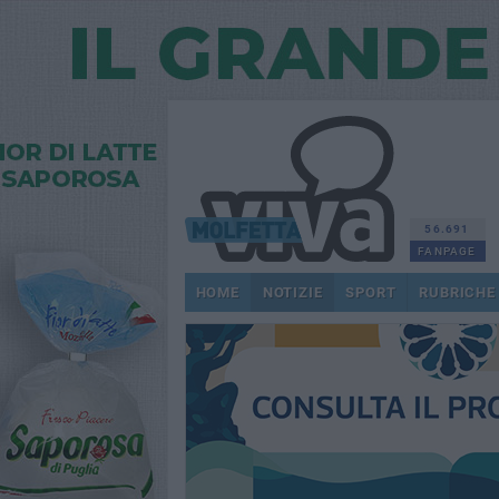
56.691
FANPAGE
HOME
NOTIZIE
SPORT
RUBRICHE