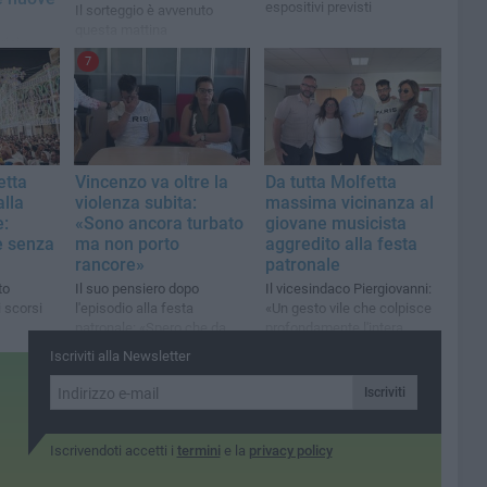
espositivi previsti
Il sorteggio è avvenuto
questa mattina
rici e
all’associazione Assopesca
7
le tracce
a dei
etta
Vincenzo va oltre la
Da tutta Molfetta
alla
violenza subita:
massima vicinanza al
e:
«Sono ancora turbato
giovane musicista
e senza
ma non porto
aggredito alla festa
rancore»
patronale
to
Il suo pensiero dopo
Il vicesindaco Piergiovanni:
 scorsi
l'episodio alla festa
«Un gesto vile che colpisce
patronale: «Spero che da
profondamente l'intera
questo evento nasca un
comunità»
Iscriviti alla Newsletter
messaggio di pace»
Iscriviti
Iscrivendoti accetti i
termini
e la
privacy policy