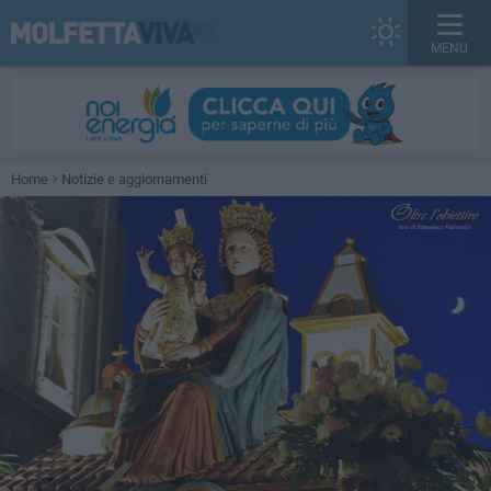
MENU
Home
Notizie e aggiornamenti