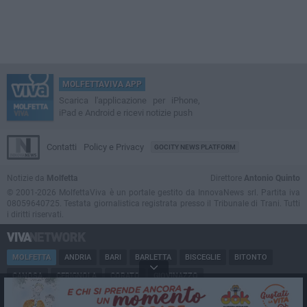
MOLFETTAVIVA APP
Scarica l'applicazione per iPhone,
iPad e Android e ricevi notizie push
Contatti
Policy e Privacy
GOCITY NEWS PLATFORM
Notizie da
Molfetta
Direttore
Antonio Quinto
© 2001-2026 MolfettaViva è un portale gestito da InnovaNews srl. Partita iva
08059640725. Testata giornalistica registrata presso il Tribunale di Trani. Tutti
i diritti riservati.
MOLFETTA
ANDRIA
BARI
BARLETTA
BISCEGLIE
BITONTO
CANOSA
CERIGNOLA
CORATO
GIOVINAZZO
MARGHERITA DI SAVOIA
MINERVINO
MODUGNO
PUGLIA
RUVO