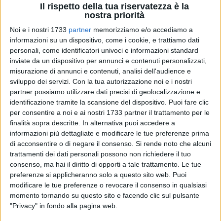
Il rispetto della tua riservatezza è la
nostra priorità
Noi e i nostri 1733
partner
memorizziamo e/o accediamo a
informazioni su un dispositivo, come i cookie, e trattiamo dati
42
personali, come identificatori univoci e informazioni standard
inviate da un dispositivo per annunci e contenuti personalizzati,
misurazione di annunci e contenuti, analisi dell'audience e
Molfetta in festa per la Madonna di Loreto nelle giornate di
sviluppo dei servizi.
Con la tua autorizzazione noi e i nostri
oggi e domani. Un fitto programma di appuntamenti è
partner possiamo utilizzare dati precisi di geolocalizzazione e
previsto nella parrocchia santa Teresa.
identificazione tramite la scansione del dispositivo. Puoi fare clic
per consentire a noi e ai nostri 1733 partner il trattamento per le
Il programma
finalità sopra descritte. In alternativa puoi accedere a
informazioni più dettagliate e modificare le tue preferenze prima
Lunedì 9 dicembre: festa della venuta
di acconsentire o di negare il consenso.
Si rende noto che alcuni
Vigilia del 730° Anniversario della Traslazione della Santa
trattamenti dei dati personali possono non richiedere il tuo
Casa sul Colle di Loreto
consenso, ma hai il diritto di opporti a tale trattamento. Le tue
preferenze si applicheranno solo a questo sito web. Puoi
ore 17.30 Rievocazione dei tradizionali "Falo con cui si
modificare le tue preferenze o revocare il consenso in qualsiasi
volle rischiarare il cammino degli Angeli che, volando
momento tornando su questo sito e facendo clic sul pulsante
nella notte, portavano la Santa Casa in volo presso il
"Privacy" in fondo alla pagina web.
Colle di Loreto.