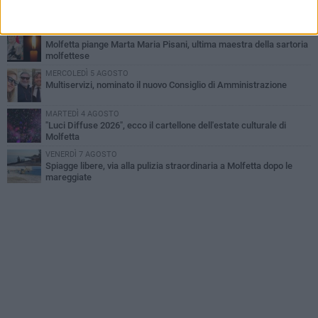
Marittimo molfettese muore a bordo di un peschereccio al largo
del Gargano
GIOVEDÌ 6 AGOSTO
Molfetta piange Marta Maria Pisani, ultima maestra della sartoria
molfettese
MERCOLEDÌ 5 AGOSTO
Multiservizi, nominato il nuovo Consiglio di Amministrazione
MARTEDÌ 4 AGOSTO
"Luci Diffuse 2026", ecco il cartellone dell'estate culturale di
Molfetta
VENERDÌ 7 AGOSTO
Spiagge libere, via alla pulizia straordinaria a Molfetta dopo le
mareggiate