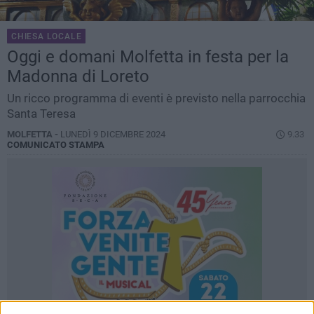
CHIESA LOCALE
Oggi e domani Molfetta in festa per la
Madonna di Loreto
Un ricco programma di eventi è previsto nella parrocchia
Santa Teresa
MOLFETTA -
LUNEDÌ 9 DICEMBRE 2024
9.33
COMUNICATO STAMPA