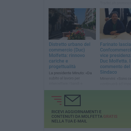
TradeLab promoss
DUC Molfetta: una 
cambia, tra sfide e
potenzialità da cog
Distretto urbano del
Farinato lascia
commercio (Duc)
Confcommercio
Molfetta: rinnovo
vice presidenz
cariche e
Duc Molfetta. I
progettualità
commento del
Sindaco
La presidente Minuto: «Da
subito al lavoro per
Minervini: «Sono c
intercettare i bandi e
continuerà ad imp
pianificare l'animazione del
per il commercio l
distretto»
RICEVI AGGIORNAMENTI E
CONTENUTI DA MOLFETTA
GRATIS
NELLA TUA E-MAIL