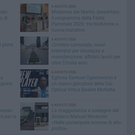
6 AGOSTO 2026
dio:
Madonna dei Martiri, presentato
o di
il programma della Festa
Patronale 2026: tra tradizione e
nuove iniziative
6 AGOSTO 2026
i primi
Cimitero comunale, nuovi
interventi per sicurezza e
manutenzione: affidati lavori per
oltre 33mila euro
6 AGOSTO 2026
la
Eghosa Samuel Ogiemwonyi è
agosto
un nuovo giocatore della Dai
Optical Virtus Basket Molfetta
6 AGOSTO 2026
orosso
La maggioranza a sostegno del
e per la
Sindaco Manuel Minervini:
«Nelle partecipate nomine di alto
profilo»