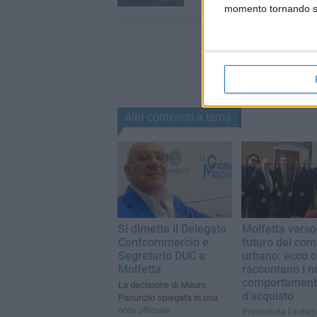
momento tornando su 
Altri contenuti a tema
Si dimette il Delegato
Molfetta verso 
Confcommercio e
futuro del co
Segretario DUC a
urbano: ecco 
Molfetta
raccontano i n
comportament
La decisione di Mauro
d’acquisto
Panunzio spiegata in una
nota ufficiale
Presentata l’indagi