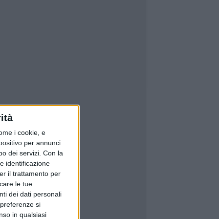
ità
ome i cookie, e
spositivo per annunci
o dei servizi.
Con la
e identificazione
er il trattamento per
icare le tue
ti dei dati personali
 preferenze si
nso in qualsiasi