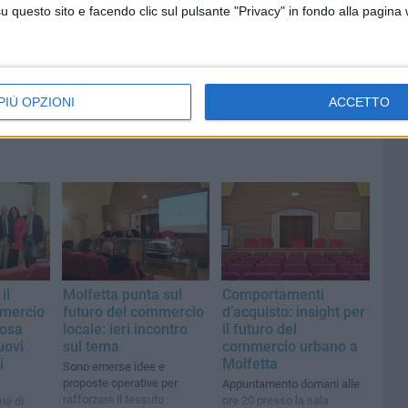
questo sito e facendo clic sul pulsante "Privacy" in fondo alla pagina
PIÙ OPZIONI
ACCETTO
il
Molfetta punta sul
Comportamenti
mmercio
futuro del commercio
d’acquisto: insight per
cosa
locale: ieri incontro
il futuro del
uovi
sul tema
commercio urbano a
i
Molfetta
Sono emerse idee e
proposte operative per
Appuntamento domani alle
rafforzare il tessuto
ore 20 presso la sala
ne di