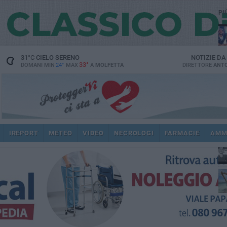
PI
31
°C
CIELO SERENO
NOTIZIE D
33°
DOMANI MIN
24°
MAX
A
MOLFETTA
DIRETTORE
ANTO
fam
pub
IREPORT
METEO
VIDEO
NECROLOGI
FARMACIE
AMM
fat
int