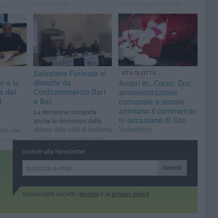
commerciale
"Finocchiaro" in via San
a dal
Domenico
città che
liere
Salvatore Farinato si
VITA DI CITTÀ
 e la
dimette da
Amori in…Corso. Duc,
a del
Confcommercio Bari
amministrazione
l
e Bat
comunale e scuole
animano il commercio
La decisione comporta
in occasione di San
anche le dimissioni dalla
Valentino
delega della città di Molfetta
erto che
e dalla vicepresidenza del
egnarsi
Le iniziative previste a
Distretto Urbano del
ocale»
Molfetta per la festa degli
Iscriviti alla Newsletter
Commercio
innamorati
Iscriviti
Iscrivendoti accetti i
termini
e la
privacy policy