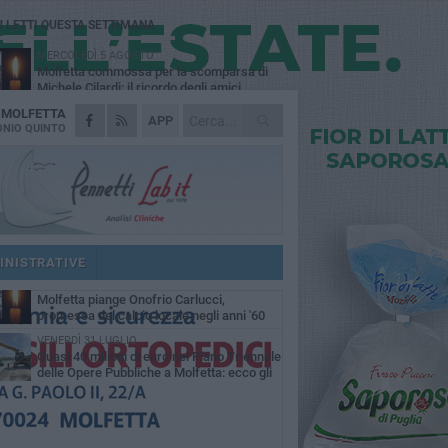
Ù LETTI QUESTA SETTIMANA
MERCOLEDÌ 5 AGOSTO
Molfetta commossa per la scomparsa di
Michele Cilardi: il ricordo degli amici
A
MOLFETTA
VENERDÌ 31 LUGLIO
APP
TARI 2026, il Sindaco anticipa gli aumenti:
NIO QUINTO
«Bonus e sconti per limitare l'impatto sulle
iglie»
SABATO 1 AGOSTO
La MTM Molfetta cerca autisti e
accompagnatori per gli scuolabus:
blicato il bando
SABATO 1 AGOSTO
Consiglio comunale, Siragusa replica ad
Amato: «Mai limitato il diritto di parola, ho
INISTRATIVE
to rispettare il regolamento»
VENERDÌ 31 LUGLIO
Molfetta piange Onofrio Carlucci,
promessa del calcio locale negli anni '60
VENERDÌ 31 LUGLIO
Quasi 40 milioni di euro nel Piano Triennale
delle Opere Pubbliche a Molfetta: ecco gli
erventi previsti fino al 2028