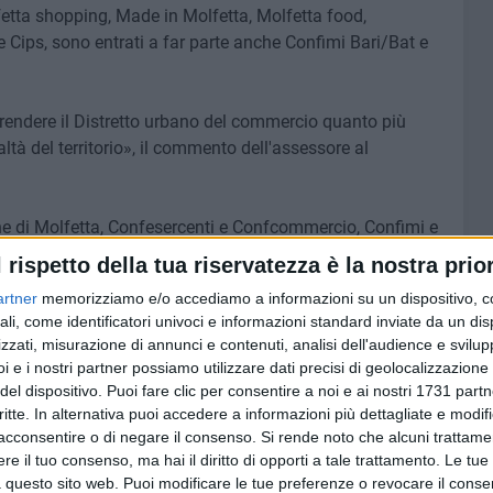
fetta shopping, Made in Molfetta, Molfetta food,
 Cips, sono entrati a far parte anche Confimi Bari/Bat e
 rendere il Distretto urbano del commercio quanto più
ltà del territorio», il commento dell'assessore al
e di Molfetta, Confesercenti e Confcommercio, Confimi e
l rispetto della tua riservatezza è la nostra prior
artner
memorizziamo e/o accediamo a informazioni su un dispositivo, c
 il Sindaco Minervini.
ali, come identificatori univoci e informazioni standard inviate da un di
zzati, misurazione di annunci e contenuti, analisi dell'audience e svilupp
i e i nostri partner possiamo utilizzare dati precisi di geolocalizzazione 
del dispositivo. Puoi fare clic per consentire a noi e ai nostri 1731 partn
6 AGOSTO 2026
critte. In alternativa puoi accedere a informazioni più dettagliate e modif
ore a
Molfetta piange Marta Maria
acconsentire o di negare il consenso.
Si rende noto che alcuni trattamen
al largo
Pisani, ultima maestra della
e il tuo consenso, ma hai il diritto di opporti a tale trattamento. Le tue
sartoria molfettese
 questo sito web. Puoi modificare le tue preferenze o revocare il conse