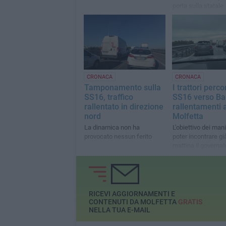
porta sulla statale
CRONACA
CRONACA
Tamponamento sulla
I trattori perco
SS16, traffico
SS16 verso Bar
rallentato in direzione
rallentamenti 
nord
Molfetta
La dinamica non ha
L'obiettivo dei man
provocato nessun ferito
poter incontrare g
mattina il governat
Emiliano
RICEVI AGGIORNAMENTI E
CONTENUTI DA MOLFETTA
GRATIS
NELLA TUA E-MAIL