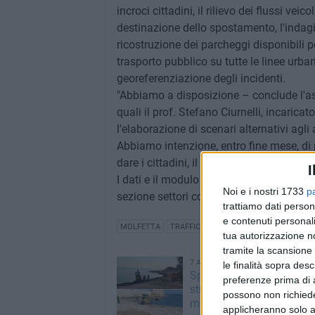
incroci cittadini, il rilievo dei flussi vei
destinazione dello spostamento, l'indag
ricostruzione dei parcheggi disponibili p
trasporto pubblico su tutte le linee urbane
georeferenziazione degli incidenti.
"Abbiamo a disposizione – conclude l'as
quali il prof. Stefano Ciurnelli, incarica
l'elaborazione di scenari alternativi agli 
Abbiamo intenzione, entro fine mese, di pr
dare i cittadini, il cui sguardo, specie su
I
I dati e il modulo sono disponibili sul s
Noi e i nostri 1733
p
sezione settori comunali/territorio.
trattiamo dati person
e contenuti personali
MOLFETTA
TRAFFICO
tua autorizzazione no
tramite la scansione 
7 AGOSTO 2026
le finalità sopra des
Spiagge libere, via alla pu
preferenze prima di 
straordinaria a Molfetta 
possono non richieder
mareggiate
applicheranno solo a