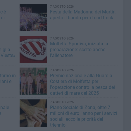
7 AGOSTO 2026
c'è
Festa della Madonna dei Martiri,
 di
aperto il bando per i food truck
7 AGOSTO 2026
Molfetta Sportiva, iniziata la
miglia
preparazione: scelto anche
 Vieste»
l'allenatore
7 AGOSTO 2026
torno in
Premio nazionale alla Guardia
iani e
Costiera di Molfetta per
l'operazione contro la pesca dei
datteri di mare del 2025
7 AGOSTO 2026
inale
Piano Sociale di Zona, oltre 7
e
milioni di euro l'anno per i servizi
sociali: ecco le priorità del
triennio