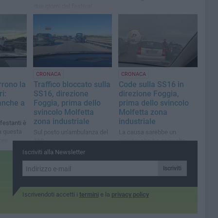
due giorni del festival
CRONACA
CRONACA
rrono la
Traffico bloccato sulla
Code sulla SS16 in
i:
SS16, direzione
direzione Foggia,
anche a
Foggia, prima dello
prima dello svincolo
svincolo Molfetta
Molfetta zona
zona industriale
industriale
ifestanti è
ià questa
Sul posto un'ambulanza del
La causa sarebbe un
ore
118
sinistro che ha coinvolto
due vetture
Iscriviti alla Newsletter
Iscriviti
Iscrivendoti accetti i
termini
e la
privacy policy