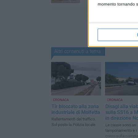
momento tornando su 
Altri contenuti a tema
CRONACA
CRONACA
Tir bloccato alla zona
Disagi alla viab
industriale di Molfetta
sulla SS16 a M
in direzione N
Rallentamenti del traffico.
Sul posto la Polizia locale
Le cause sono un
tamponamento e i l
corso sulla compl