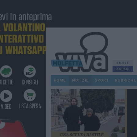
56.691
FANPAGE
HOME
NOTIZIE
SPORT
RUBRICHE