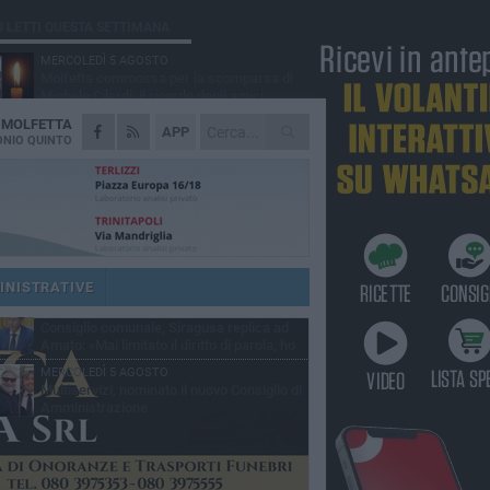
Ù LETTI QUESTA SETTIMANA
MERCOLEDÌ 5 AGOSTO
Molfetta commossa per la scomparsa di
Michele Cilardi: il ricordo degli amici
A
MOLFETTA
GIOVEDÌ 6 AGOSTO
APP
Marittimo molfettese muore a bordo di un
NIO QUINTO
peschereccio al largo del Gargano
SABATO 1 AGOSTO
La MTM Molfetta cerca autisti e
accompagnatori per gli scuolabus:
blicato il bando
GIOVEDÌ 6 AGOSTO
Molfetta piange Marta Maria Pisani, ultima
maestra della sartoria molfettese
INISTRATIVE
SABATO 1 AGOSTO
Consiglio comunale, Siragusa replica ad
Amato: «Mai limitato il diritto di parola, ho
to rispettare il regolamento»
MERCOLEDÌ 5 AGOSTO
Multiservizi, nominato il nuovo Consiglio di
Amministrazione