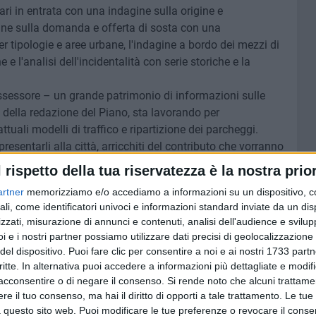
colari in entrata con una indagine sulla origine e
ine sulla domanda e offerta di sosta con una
er tipologie e aree urbane, l'indagine a bordo dei mezzi di
 e l'analisi dell'incidentalità con serie storiche e la
sessore – un grande patrimonio di informazioni sulle
to della redazione del Piano, sta lavorando per
attuali modelli di traffico e ripartizione dei parcheggi.
esentarli alla città, arricchiti del contributo che vorranno
 situazioni di dettaglio potrà essere prezioso".
l rispetto della tua riservatezza è la nostra prior
ito internet del Comune di Molfetta in homepage e nella
artner
memorizziamo e/o accediamo a informazioni su un dispositivo, c
ali, come identificatori univoci e informazioni standard inviate da un di
zzati, misurazione di annunci e contenuti, analisi dell'audience e svilupp
i e i nostri partner possiamo utilizzare dati precisi di geolocalizzazione 
del dispositivo. Puoi fare clic per consentire a noi e ai nostri 1733 partn
7 AGOSTO 2026
critte. In alternativa puoi accedere a informazioni più dettagliate e modif
lizia
Molfetta Calcio, tre innesti di
acconsentire o di negare il consenso.
Si rende noto che alcuni trattamen
dopo le
spessore: arrivano i molfettesi
e il tuo consenso, ma hai il diritto di opporti a tale trattamento. Le tue
Roselli, Cirillo e Caputi
 questo sito web. Puoi modificare le tue preferenze o revocare il conse