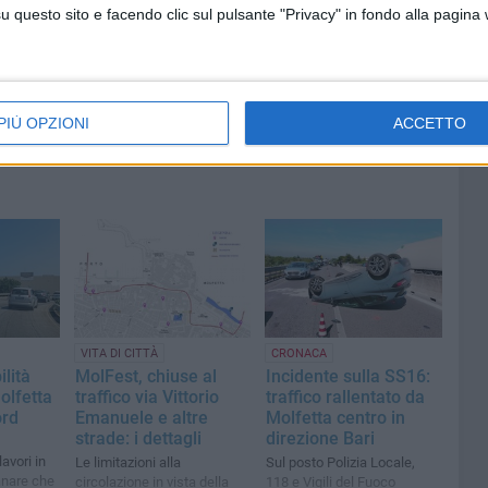
questo sito e facendo clic sul pulsante "Privacy" in fondo alla pagina
PIÙ OPZIONI
ACCETTO
VITA DI CITTÀ
CRONACA
ilità
MolFest, chiuse al
Incidente sulla SS16:
olfetta
traffico via Vittorio
traffico rallentato da
ord
Emanuele e altre
Molfetta centro in
strade: i dettagli
direzione Bari
avori in
Le limitazioni alla
Sul posto Polizia Locale,
anare che
circolazione in vista della
118 e Vigili del Fuoco