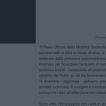
Powere
"Il Piano Urbano della Mobilità Sostenibil
spostamenti in città in modo diverso, di c
sollevare dalla pressione automobilistica i
esempio, per finanziare l'acquisto di nuo
pubblico locale". L'assessore all'urbanis
obiettivi del Pums su cui sta lavorando 
"A dicembre – aggiunge – abbiamo present
società incaricata di svolgere il monitora
sottoporre i dati all'attenzione dei cittad
Sono oltre 100 le pagine con i dati e i graf