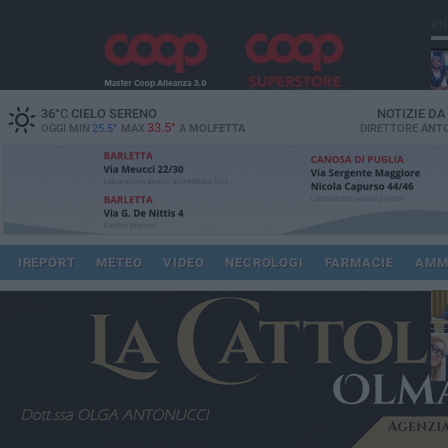
PI
36
°C
CIELO SERENO
NOTIZIE D
33.5°
OGGI MIN
25.5°
MAX
A
MOLFETTA
DIRETTORE
ANTO
pub
IREPORT
METEO
VIDEO
NECROLOGI
FARMACIE
AMM
fat