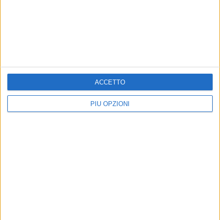
ACCETTO
PIÙ OPZIONI
Altri contenuti a tema
VITA DI CITTÀ
CHIESA LOCALE
«Ci risentiamo tra un po'.
“Sulle tracce di Maria”: un
Sicuro»: l'eredità di
ciclo di incontri alla Basilica