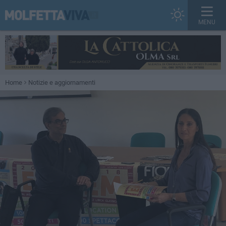
MENU
Home
Notizie e aggiornamenti