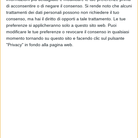
disposizione e più di 500 gli artisti coinvolti.
di acconsentire o di negare il consenso.
Si rende noto che alcuni
trattamenti dei dati personali possono non richiedere il tuo
«Questa rappresenta per noi una scommessa vinta – ha
consenso, ma hai il diritto di opporti a tale trattamento. Le tue
commentato il primo cittadino a margine della conferenza
preferenze si applicheranno solo a questo sito web. Puoi
stampa – dove la partecipazione ancora una volta trionfa su
modificare le tue preferenze o revocare il consenso in qualsiasi
momento tornando su questo sito e facendo clic sul pulsante
tutto e permette di raggiungere questi risultati. L'obiettivo che
"Privacy" in fondo alla pagina web.
questa Amministrazione si è posta sin dall'inizio – ha
proseguito – è quella di perseguire nel rinascimento, non
solo fisico, ma anche culturale di questa Città».
Come dicevamo, un cartellone di eventi ricco ma posto
seriamente a rischio per risicate risorse economiche
soprattutto dopo l'imponente evento che ha portato a
Molfetta Papa Francesco. Pur tuttavia, da quanto emerso
dall'incontro con la stampa, a Molfetta non ci si annoierà
durante questi mesi estivi, in quanto gli eventi programmati
toccheranno quasi tutti i giorni di questa bella stagione
iniziata già da qualche settimana.