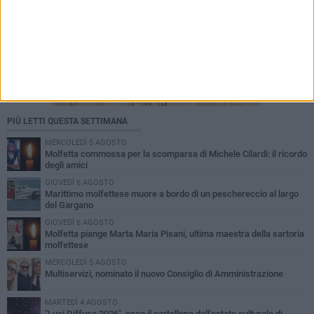
PIÙ LETTI QUESTA SETTIMANA
MERCOLEDÌ 5 AGOSTO
Molfetta commossa per la scomparsa di Michele Cilardi: il ricordo
degli amici
GIOVEDÌ 6 AGOSTO
Marittimo molfettese muore a bordo di un peschereccio al largo
del Gargano
GIOVEDÌ 6 AGOSTO
Molfetta piange Marta Maria Pisani, ultima maestra della sartoria
molfettese
MERCOLEDÌ 5 AGOSTO
Multiservizi, nominato il nuovo Consiglio di Amministrazione
MARTEDÌ 4 AGOSTO
"Luci Diffuse 2026", ecco il cartellone dell'estate culturale di