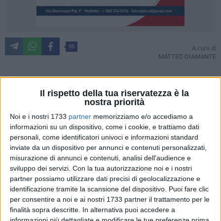
95
A cura di
MATTEO DIAMANTE
Il rispetto della tua riservatezza è la
Eventi Molfetta.
nostra priorità
E' questo il nome dato all'ampio cartellone di eventi
Noi e i nostri 1733
partner
memorizziamo e/o accediamo a
dell'estate molfettese presentato ieri pomeriggio nel corso di
informazioni su un dispositivo, come i cookie, e trattiamo dati
una conferenza stampa nella sede comunale di Lama
personali, come identificatori univoci e informazioni standard
Scotella dall'Assessore alla Cultura Sara Allegretta e dal
inviate da un dispositivo per annunci e contenuti personalizzati,
Sindaco Tommaso Minervini.
misurazione di annunci e contenuti, analisi dell'audience e
sviluppo dei servizi.
Con la tua autorizzazione noi e i nostri
Si tratta di un programma davvero molto ampio, elaborato
partner possiamo utilizzare dati precisi di geolocalizzazione e
nel corso di un tempo davvero strettissimo grazie alla
identificazione tramite la scansione del dispositivo. Puoi fare clic
per consentire a noi e ai nostri 1733 partner il trattamento per le
collaborazione di associazioni e artisti locali. Saranno 25 le
finalità sopra descritte. In alternativa puoi accedere a
location coinvolte, oltre 100 le giornate di attività a
informazioni più dettagliate e modificare le tue preferenze prima