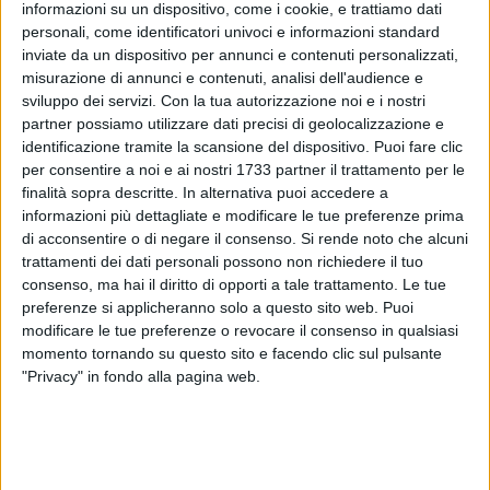
informazioni su un dispositivo, come i cookie, e trattiamo dati
personali, come identificatori univoci e informazioni standard
312
inviate da un dispositivo per annunci e contenuti personalizzati,
misurazione di annunci e contenuti, analisi dell'audience e
sviluppo dei servizi.
Con la tua autorizzazione noi e i nostri
partner possiamo utilizzare dati precisi di geolocalizzazione e
Il quarto palazzetto dello sport a Molfetta sarà realtà nei
identificazione tramite la scansione del dispositivo. Puoi fare clic
prossimi mesi: il Comune, infatti, ha deliberato per indire la
per consentire a noi e ai nostri 1733 partner il trattamento per le
gara d'appalto finalizzata all'affidamento dei lavori.
finalità sopra descritte. In alternativa puoi accedere a
informazioni più dettagliate e modificare le tue preferenze prima
Oltre1 milione di euro la spesa stimata per la costruzione
di acconsentire o di negare il consenso.
Si rende noto che alcuni
dell'impianto nell'area di proprietà comunale tra Via Bettino
trattamenti dei dati personali possono non richiedere il tuo
Craxi, Via Federico Fellini e Via Antonio De Curtis nella nuova
consenso, ma hai il diritto di opporti a tale trattamento. Le tue
preferenze si applicheranno solo a questo sito web. Puoi
zona di espansione retrostante l'ospedale.
modificare le tue preferenze o revocare il consenso in qualsiasi
I fondi arriveranno interamente da finanziamenti pubblici:
momento tornando su questo sito e facendo clic sul pulsante
500 mila euro quelli ottenuti con la candidatura del progetto
"Privacy" in fondo alla pagina web.
al programma di interventi candidatura al Bando "Sport e
Periferie" 2018 mentre la restante parte sarà saldata con un
mutuo contratto dal Comune con l'Istituto per il Credito
Sportivo che avrà una durata ventennale e consentirà la