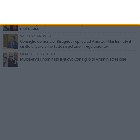
SABATO 1 AGOSTO
La MTM Molfetta cerca autisti e accompagnatori per gli
scuolabus: pubblicato il bando
GIOVEDÌ 6 AGOSTO
Molfetta piange Marta Maria Pisani, ultima maestra della sartoria
molfettese
SABATO 1 AGOSTO
Consiglio comunale, Siragusa replica ad Amato: «Mai limitato il
diritto di parola, ho fatto rispettare il regolamento»
MERCOLEDÌ 5 AGOSTO
Multiservizi, nominato il nuovo Consiglio di Amministrazione