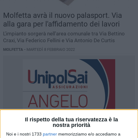
Molfetta avrà il nuovo palasport. Via
alla gara per l'affidamento dei lavori
L'impianto sorgerà nell'area comunale tra Via Bettino
Craxi, Via Federico Fellini e Via Antonio De Curtis
MOLFETTA -
MARTEDÌ 8 FEBBRAIO 2022
Il rispetto della tua riservatezza è la
nostra priorità
Noi e i nostri 1733
partner
memorizziamo e/o accediamo a