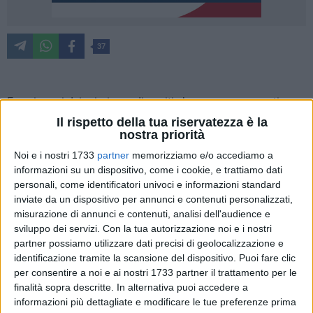
37
Ecco i nomi dei primi grandi ospiti che saranno presenti
all'edizione 2025 di MolFest, festival della Cultura Pop
Il rispetto della tua riservatezza è la
nostra priorità
promosso dal Comune di Molfetta e organizzato da LEG
Live Emotion Group che si terrà a Molfetta (BA) i prossimi
Noi e i nostri 1733
partner
memorizziamo e/o accediamo a
27, 28 e 29 giugno, all'insegna del tema "Freedom - Libertà",
informazioni su un dispositivo, come i cookie, e trattiamo dati
personali, come identificatori univoci e informazioni standard
intesa come "la libertà di essere sé stessi, nel totale rispetto
inviate da un dispositivo per annunci e contenuti personalizzati,
degli altri ma senza timore di essere giudicati o osservati".
misurazione di annunci e contenuti, analisi dell'audience e
sviluppo dei servizi.
Con la tua autorizzazione noi e i nostri
A infiammare il Main Stage ci penserà il Capitano Giorgio
partner possiamo utilizzare dati precisi di geolocalizzazione e
Vanni, pirata d'eccellenza, iconico interprete e autore,
identificazione tramite la scansione del dispositivo. Puoi fare clic
insieme al compagno di avventure Max Longhi, di tantissime
per consentire a noi e ai nostri 1733 partner il trattamento per le
sigle televisive: Pokemon, Dragonball, One Piece, per citarne
finalità sopra descritte. In alternativa puoi accedere a
informazioni più dettagliate e modificare le tue preferenze prima
alcune che sono ormai diventate veri e propri inni