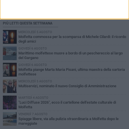
PIÙ LETTI QUESTA SETTIMANA
MERCOLEDÌ 5 AGOSTO
Molfetta commossa per la scomparsa di Michele Cilardi: il ricordo
degli amici
GIOVEDÌ 6 AGOSTO
Marittimo molfettese muore a bordo di un peschereccio al largo
del Gargano
GIOVEDÌ 6 AGOSTO
Molfetta piange Marta Maria Pisani, ultima maestra della sartoria
molfettese
MERCOLEDÌ 5 AGOSTO
Multiservizi, nominato il nuovo Consiglio di Amministrazione
MARTEDÌ 4 AGOSTO
"Luci Diffuse 2026", ecco il cartellone dell'estate culturale di
Molfetta
VENERDÌ 7 AGOSTO
Spiagge libere, via alla pulizia straordinaria a Molfetta dopo le
mareggiate