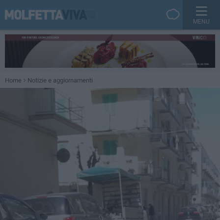
MENU
Home
Notizie e aggiornamenti