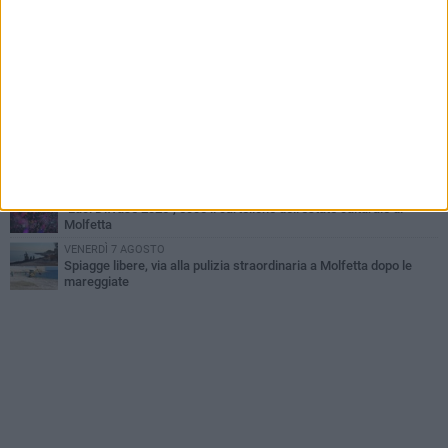
GIOVEDÌ 6 AGOSTO
Marittimo molfettese muore a bordo di un peschereccio al largo
del Gargano
GIOVEDÌ 6 AGOSTO
Molfetta piange Marta Maria Pisani, ultima maestra della sartoria
molfettese
MERCOLEDÌ 5 AGOSTO
Multiservizi, nominato il nuovo Consiglio di Amministrazione
MARTEDÌ 4 AGOSTO
"Luci Diffuse 2026", ecco il cartellone dell'estate culturale di
Molfetta
VENERDÌ 7 AGOSTO
Spiagge libere, via alla pulizia straordinaria a Molfetta dopo le
mareggiate