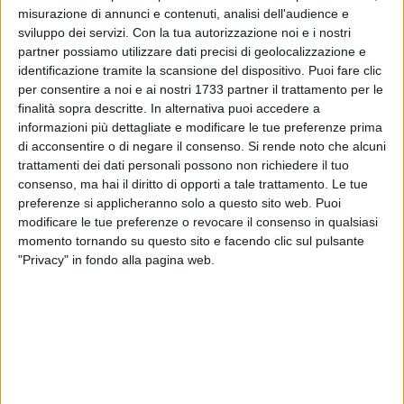
misurazione di annunci e contenuti, analisi dell'audience e
sviluppo dei servizi.
Con la tua autorizzazione noi e i nostri
partner possiamo utilizzare dati precisi di geolocalizzazione e
A cura di
identificazione tramite la scansione del dispositivo. Puoi fare clic
ANDREA TEOFRASTO
per consentire a noi e ai nostri 1733 partner il trattamento per le
finalità sopra descritte. In alternativa puoi accedere a
informazioni più dettagliate e modificare le tue preferenze prima
di acconsentire o di negare il consenso.
Si rende noto che alcuni
Sono tanti, forse troppi, i mercatini rionali nella città,
trattamenti dei dati personali possono non richiedere il tuo
distribuiti nei giorni della settimana dal lunedì al sabato per
consenso, ma hai il diritto di opporti a tale trattamento. Le tue
le circoscrizioni. Un'attività, quella mercatale ambulante,
preferenze si applicheranno solo a questo sito web. Puoi
sufficiente a coprire le necessità di risparmio dei nostri
modificare le tue preferenze o revocare il consenso in qualsiasi
concittadini in tutte le aree di Molfetta. Il mercatino rionale si
momento tornando su questo sito e facendo clic sul pulsante
è meglio definito nel tempo, offrendo prodotti a buon prezzo,
"Privacy" in fondo alla pagina web.
con un occhio alla qualità e alla diversa tipologia di
mercanzia offerta (ortofrutta, casalinghi ecc...). È cresciuto il
livello di consapevolezza della possibilità, parimenti alla
necessità di risparmiare ma non è cresciuta in egual misura
la capacità da parte degli organi competenti di controllare e
organizzare il mercato al suo interno e soprattutto al suo