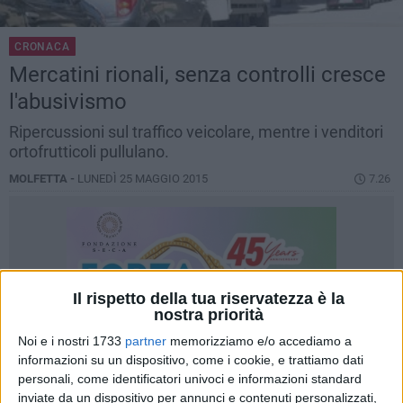
CRONACA
Mercatini rionali, senza controlli cresce
l'abusivismo
Ripercussioni sul traffico veicolare, mentre i venditori
ortofrutticoli pullulano.
MOLFETTA -
LUNEDÌ 25 MAGGIO 2015
7.26
Il rispetto della tua riservatezza è la
nostra priorità
Noi e i nostri 1733
partner
memorizziamo e/o accediamo a
informazioni su un dispositivo, come i cookie, e trattiamo dati
personali, come identificatori univoci e informazioni standard
inviate da un dispositivo per annunci e contenuti personalizzati,