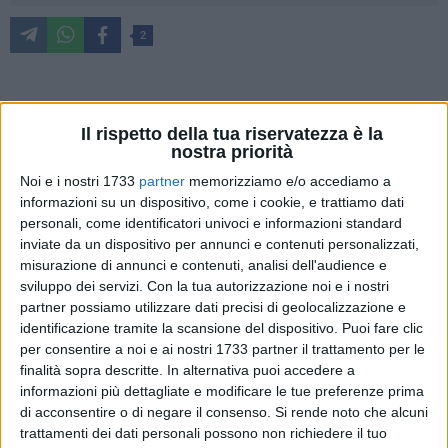
2
Per celebrare la Giornata Internazionale per l'eliminazione
Il rispetto della tua riservatezza è la
della violenza contro le donne, l'I.I.S.S. "Galileo Ferraris" di
nostra priorità
Molfetta ha realizzato due iniziative.
Noi e i nostri 1733
partner
memorizziamo e/o accediamo a
informazioni su un dispositivo, come i cookie, e trattiamo dati
Nella mattinata di venerdì 24 novembre presso la sala
personali, come identificatori univoci e informazioni standard
conferenze del Liceo Osa, si è tenuto l'evento intitolato "LE
inviate da un dispositivo per annunci e contenuti personalizzati,
INVINCIBILI" - donne comuni, eroine di se stesse, coordinato
misurazione di annunci e contenuti, analisi dell'audience e
dalle prof.sse Brigida Altomare e Giovanna Sgherza,
sviluppo dei servizi.
Con la tua autorizzazione noi e i nostri
introdotto dalla prof.ssa Maria Maggialetti. Le invincibili…
partner possiamo utilizzare dati precisi di geolocalizzazione e
identificazione tramite la scansione del dispositivo. Puoi fare clic
donne comuni eroine di se stesse, rappresenta un momento
per consentire a noi e ai nostri 1733 partner il trattamento per le
di doveroso rispetto nei confronti di tante vittime innocenti
finalità sopra descritte. In alternativa puoi accedere a
per la sola colpa di essere nate donne.
informazioni più dettagliate e modificare le tue preferenze prima
di acconsentire o di negare il consenso.
Si rende noto che alcuni
Questo evento nasce, non solo per celebrare la giornata
trattamenti dei dati personali possono non richiedere il tuo