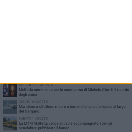
PIÙ LETTI QUESTA SETTIMANA
MERCOLEDÌ 5 AGOSTO
Molfetta commossa per la scomparsa di Michele Cilardi: il ricordo
degli amici
GIOVEDÌ 6 AGOSTO
Marittimo molfettese muore a bordo di un peschereccio al largo
del Gargano
SABATO 1 AGOSTO
La MTM Molfetta cerca autisti e accompagnatori per gli
scuolabus: pubblicato il bando