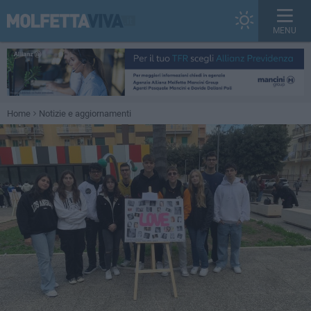
MENU
Home
Notizie e aggiornamenti