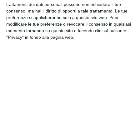
rinascita.
trattamenti dei dati personali possono non richiedere il tuo
consenso, ma hai il diritto di opporti a tale trattamento. Le tue
Quante sono le donne che nel corso del 2024 si sono rivolte
preferenze si applicheranno solo a questo sito web. Puoi
al CAV Pandora?
modificare le tue preferenze o revocare il consenso in qualsiasi
momento tornando su questo sito e facendo clic sul pulsante
«Quest'anno, ad un mese dalla fine del 2024, abbiamo
"Privacy" in fondo alla pagina web.
registrato già
95 accessi
, a fronte degli 80 dello scorso anno,
segno di un sempre maggiore accreditamento del servizio
sul territorio».
Quale età hanno, in linea di massima, le donne vittime di
violenza tra Molfetta e Giovinazzo?
«La violenza contro le donne è un fenomeno trasversale per
ceto,cultura ed età, sia relativamente al maltrattante sia alla
vittima. Quest'anno abbiano accolto richieste di aiuto da
parte di giovanissime di
13
anni, fino a donne più mature di
82
».
Quali sono le attività che vi hanno tenute maggiormente
impegnate durante il 2024?