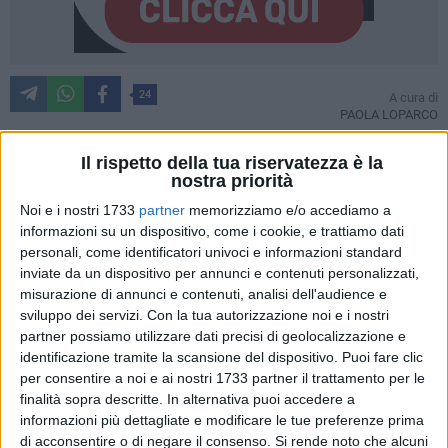
24
A cura di
PAOLA LOPARCO
Il rispetto della tua riservatezza è la
nostra priorità
Un momento fondamentale per sensibilizzare l'opinione
Noi e i nostri 1733
partner
memorizziamo e/o accediamo a
pubblica e ribadire l'impegno verso una società più giusta e
informazioni su un dispositivo, come i cookie, e trattiamo dati
sicura. Questo rappresenta la
Giornata internazionale per
personali, come identificatori univoci e informazioni standard
l'eliminazione della violenza contro le donne
, che ricorre
inviate da un dispositivo per annunci e contenuti personalizzati,
ogni 25 novembre da ormai 25 anni. In occasione di questa
misurazione di annunci e contenuti, analisi dell'audience e
ricorrenza,
Valeria Scardigno
, presidente del
Centro
sviluppo dei servizi.
Con la tua autorizzazione noi e i nostri
antiviolenza Pandora
intitolato ad Annamaria Bufi, traccia
partner possiamo utilizzare dati precisi di geolocalizzazione e
un resoconto dell'attività svolta durante l'anno in corso. Da
identificazione tramite la scansione del dispositivo. Puoi fare clic
per consentire a noi e ai nostri 1733 partner il trattamento per le
undici anni in prima linea
nella lotta contro la violenza di
finalità sopra descritte. In alternativa puoi accedere a
genere, il CAV Pandora rappresenta un faro di speranza per
informazioni più dettagliate e modificare le tue preferenze prima
molte donne, offrendo sostegno, protezione e percorsi di
di acconsentire o di negare il consenso.
Si rende noto che alcuni