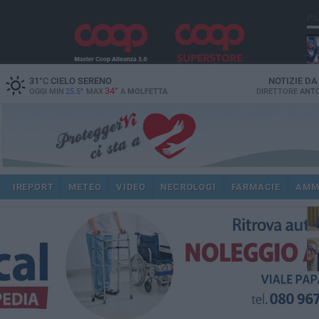
PI
31
°C
CIELO SERENO
NOTIZIE D
34°
OGGI MIN
25.5°
MAX
A
MOLFETTA
DIRETTORE
ANTO
pub
IREPORT
METEO
VIDEO
NECROLOGI
FARMACIE
AMM
fat