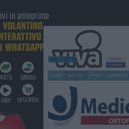
56.691
FANPAGE
HOME
NOTIZIE
SPORT
RUBRICHE