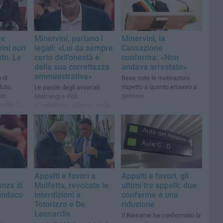
ex
Minervini, parlano i
Minervini, la
ini non
legali: «Lui da sempre
Cassazione
to. Le
certo dell'onestà e
conferma: «Non
della sua correttezza
andava arrestato»
amministrativa»
 di
Rese note le motivazioni
duto,
rispetto a quanto emerso a
Le parole degli avvocati
non
gennaio
Malcangi e Poli:
nette. Le
«Confidiamo, adesso, nella
 sono
serena valutazione della sua
posizione»
Appalti e favori a
Appalti e favori, gli
anza di
Molfetta, revocate le
ultimi tre appelli: due
sindaco
interdizioni a
conferme e una
Totorizzo e De
riduzione
Leonardis
Il Riesame ha confermato la