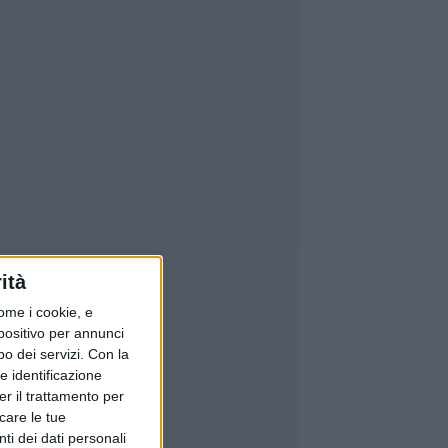
ità
ome i cookie, e
spositivo per annunci
o dei servizi.
Con la
e identificazione
er il trattamento per
icare le tue
ti dei dati personali