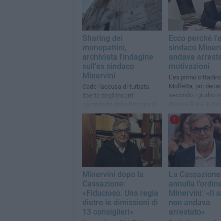
Sharing dei
Ecco perché l'
monopattini,
sindaco Minerv
archiviata l'indagine
andava arresta
sull'ex sindaco
motivazioni
Minervini
L’ex primo cittadino
Molfetta, poi deca
Cade l'accusa di turbata
secondo i giudici 
libertà degli incanti
doveva finire in ma
contestata dalla Procura di
indagini, però, non
Trani all'ex primo cittadino e
1
ancora concluse
al dirigente comunale Aloia
Minervini dopo la
La Cassazione
Cassazione:
annulla l'ordin
«Fiducioso. Una regia
Minervini: «Il 
dietro le dimissioni di
non andava
13 consiglieri»
arrestato»