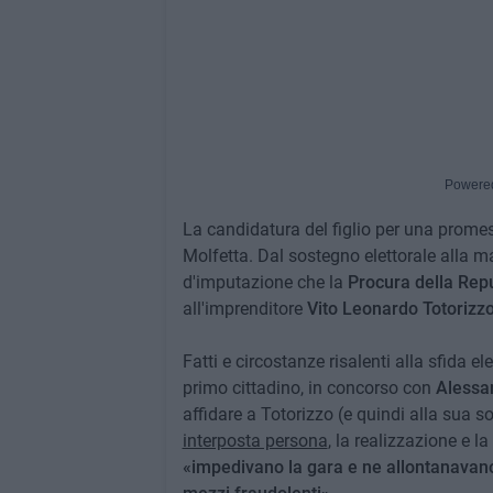
Powere
La candidatura del figlio per una promes
Molfetta. Dal sostegno elettorale alla
d'imputazione che la
Procura della Repu
all'imprenditore
Vito Leonardo Totorizz
Fatti e circostanze risalenti alla sfida el
primo cittadino, in concorso con
Alessan
affidare a Totorizzo (e quindi alla sua so
interposta persona
, la realizzazione e l
«impedivano la gara e ne allontanavano 