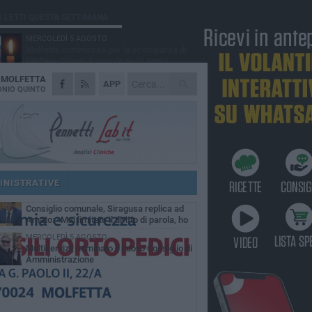
Ù LETTI QUESTA SETTIMANA
MERCOLEDÌ 5 AGOSTO
Molfetta commossa per la scomparsa di
Michele Cilardi: il ricordo degli amici
A
MOLFETTA
GIOVEDÌ 6 AGOSTO
APP
Marittimo molfettese muore a bordo di un
NIO QUINTO
peschereccio al largo del Gargano
SABATO 1 AGOSTO
La MTM Molfetta cerca autisti e
accompagnatori per gli scuolabus:
blicato il bando
GIOVEDÌ 6 AGOSTO
Molfetta piange Marta Maria Pisani, ultima
maestra della sartoria molfettese
INISTRATIVE
SABATO 1 AGOSTO
Consiglio comunale, Siragusa replica ad
Amato: «Mai limitato il diritto di parola, ho
to rispettare il regolamento»
MERCOLEDÌ 5 AGOSTO
Multiservizi, nominato il nuovo Consiglio di
Amministrazione