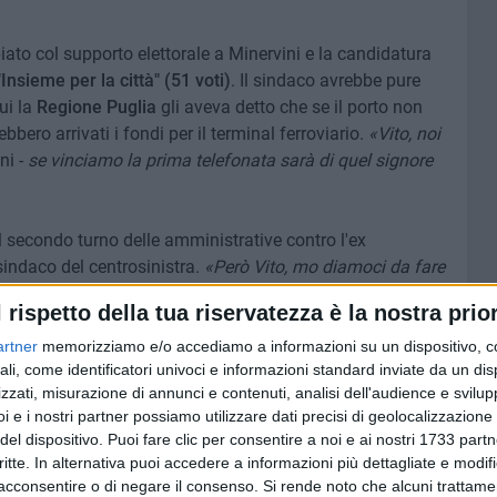
ato col supporto elettorale a Minervini e la candidatura
Insieme per la città" (51 voti)
. Il sindaco avrebbe pure
ui la
Regione Puglia
gli aveva detto che se il porto non
bbero arrivati i fondi per il terminal ferroviario.
«Vito, noi
ni -
se vinciamo la prima telefonata sarà di quel signore
l secondo turno delle amministrative contro l'ex
sindaco del centrosinistra.
«Però Vito, mo diamoci da fare
taggio. Una «sollecitazione a cui Totorizzo elencava gli
l rispetto della tua riservatezza è la nostra prior
 fare... ci siamo incontrati con...».
E ancora:
«Non c'è
o». Voti in cambio in cambio della promessa di un appalto
artner
memorizziamo e/o accediamo a informazioni su un dispositivo, c
ali, come identificatori univoci e informazioni standard inviate da un di
zzati, misurazione di annunci e contenuti, analisi dell'audience e svilupp
i e i nostri partner possiamo utilizzare dati precisi di geolocalizzazione 
,5 milioni di euro ministeriali e 6,4 di fondi comunali) da
del dispositivo. Puoi fare clic per consentire a noi e ai nostri 1733 partn
 pubblica di partenariato pubblico-privato"
che in realtà è
critte. In alternativa puoi accedere a informazioni più dettagliate e modif
difeso dall'avvocato
Maurizio Masellis
) «non solo già
acconsentire o di negare il consenso.
Si rende noto che alcuni trattamen