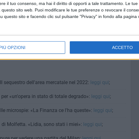
va già reperito il cofinanziatore privato
»
, l'armatore
e il tuo consenso, ma hai il diritto di opporti a tale trattamento. Le tue
isposto a mettere i soldi... facciamo subito un project
 questo sito web. Puoi modificare le tue preferenze o revocare il conse
questo sito e facendo clic sul pulsante "Privacy" in fondo alla pagina
, ripreso dalle microspie, «prometteva» a Totorizzo «la
ina, pure il finanziamento dello sbancamento».
Il sindaco
ti «come il favorito dell'aggiudicazione» della banchina.
PIÙ OPZIONI
ACCETTO
 Il sequestro dell'area mercatale nel 2022:
leggi qui
;
 per «un'opera in stato di totale degrado»:
leggi qui
;
 dalle microspie: «La Finanza ce l'ha queste»:
leggi qui
;
di Molfetta. «Lidia, sono stati i miei»:
leggi qui
;
 pure per vedere una partita del Milan:
leggi qui
.