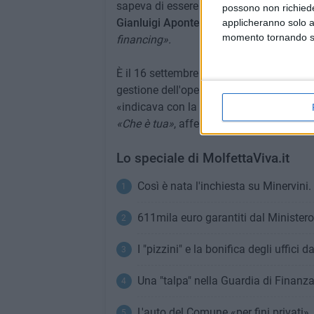
sapeva di essere il "beneficiario", ma ave
possono non richieder
Gianluigi Aponte
, al vertice di
MSC
:
«È d
applicheranno solo a
momento tornando su 
financing».
È il 16 settembre 2022, quando Minervini
gestione dell'opera»:
«Non solo la banch
«indicava con la mano» Totorizzo a Binet
«Che è tua»
, affermò Minervini.
Lo speciale di MolfettaViva.it
Così è nata l'inchiesta su Minervini.
611mila euro garantiti dal Ministero
I "pizzini" e la bonifica degli uffici
Una "talpa" nella Guardia di Finanza 
L'auto del Comune «per fini privati»,