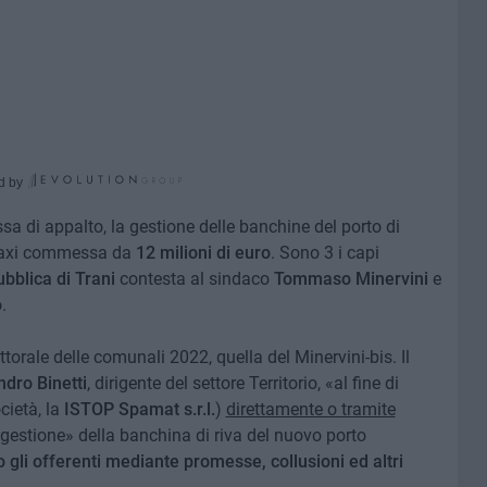
d by
sa di appalto, la gestione delle banchine del porto di
 maxi commessa da
12 milioni di euro
. Sono 3 i capi
bblica di Trani
contesta al sindaco
Tommaso Minervini
e
o
.
ettorale delle comunali 2022, quella del Minervini-bis. Il
dro Binetti
, dirigente del settore Territorio, «al fine di
cietà, la
ISTOP Spamat s.r.l.
)
direttamente o tramite
a gestione» della banchina di riva del nuovo porto
gli offerenti mediante promesse, collusioni ed altri