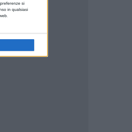
 preferenze si
nso in qualsiasi
 web.