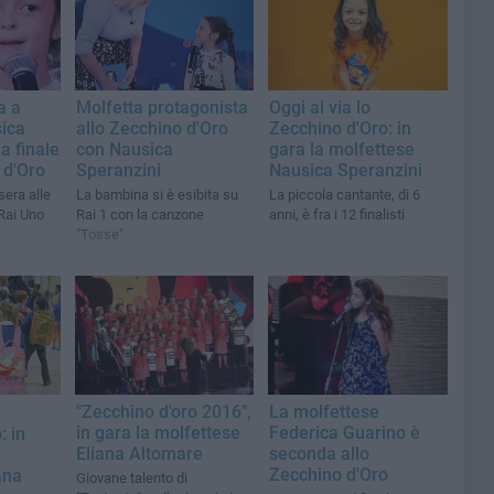
a a
Molfetta protagonista
Oggi al via lo
sica
allo Zecchino d'Oro
Zecchino d'Oro: in
a finale
con Nausica
gara la molfettese
 d'Oro
Speranzini
Nausica Speranzini
era alle
La bambina si è esibita su
La piccola cantante, di 6
 Rai Uno
Rai 1 con la canzone
anni, è fra i 12 finalisti
"Tosse"
"Zecchino d'oro 2016",
La molfettese
in gara la molfettese
Federica Guarino è
: in
Eliana Altomare
seconda allo
Zecchino d'Oro
ana
Giovane talento di