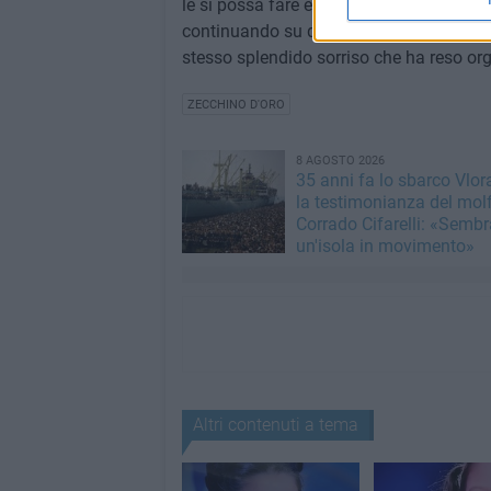
le si possa fare è quello di togliersi ta
continuando su questa via con la stessa
stesso splendido sorriso che ha reso org
ZECCHINO D'ORO
8 AGOSTO 2026
35 anni fa lo sbarco Vlora
la testimonianza del mol
Corrado Cifarelli: «Semb
un'isola in movimento»
Altri contenuti a tema