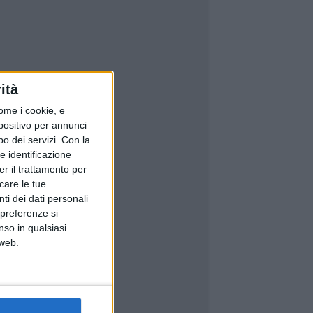
ità
ome i cookie, e
spositivo per annunci
o dei servizi.
Con la
e identificazione
er il trattamento per
icare le tue
ti dei dati personali
 preferenze si
nso in qualsiasi
 web.