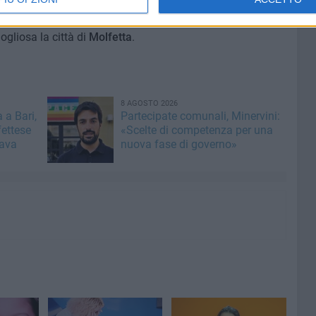
nte altre soddisfazioni nel mondo del canto e non solo,
 spontaneità, con lo stesso impegno e soprattutto con lo
ogliosa la città di
Molfetta
.
8 AGOSTO 2026
 a Bari,
Partecipate comunali, Minervini:
fettese
«Scelte di competenza per una
rava
nuova fase di governo»