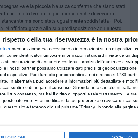
impegnativa e la piccola Nausica conferma che siano stati
ato per molto tempo in quei giorni perché dovevamo
tato stancante ma sono stata ugualmente soddisfatta». Poi,
 lei affidata grazie alla sua predisposizione ad un testo
ntenta perché anche gli autori della canzone si sono
l rispetto della tua riservatezza è la nostra prior
one per dirmi che ero stata brava. Il testo di "Tosse" mi è
artner
memorizziamo e/o accediamo a informazioni su un dispositivo, c
bbedienza e io spesso disobbedisco a mamma e papà
ali, come identificatori univoci e informazioni standard inviate da un di
ero». E il tempo libero? Lo trascorre giocando e facendo
zzati, misurazione di annunci e contenuti, analisi dell'audience e svilupp
er una bambina della sua tenera età. Nausica si dice
i e i nostri partner possiamo utilizzare dati precisi di geolocalizzazione 
sivo: «Antonella Clerici e Carlo Conti sono stati molto
del dispositivo. Puoi fare clic per consentire a noi e ai nostri 1733 partn
ma volta in televisione. Ero molto emozionata di essere in
critte. In alternativa puoi accedere a informazioni più dettagliate e modif
rsone che mi seguivano anche da casa».
acconsentire o di negare il consenso.
Si rende noto che alcuni trattamen
e il tuo consenso, ma hai il diritto di opporti a tale trattamento. Le tue
 questo sito web. Puoi modificare le tue preferenze o revocare il conse
a fatto ritorno nella sua classe e nella sua scuola di
questo sito e facendo clic sul pulsante "Privacy" in fondo alla pagina
o ricevuto un bel regalo da parte dei miei compagni
zzato una grande festa con i bambini che cantavano la
o contenta di aver vissuto questa esperienza». Nausica
 nell'affrontare questo percorso e l'augurio più grande che
PIÙ OPZIONI
ACCETTO