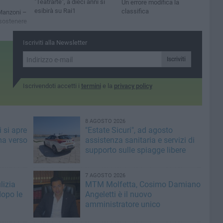
"Teatrarte", a dieci anni si
Un errore modifica la
esibirà su Rai1
classifica
 “Manzoni –
 sostenere
Iscriviti alla Newsletter
Iscriviti
Iscrivendoti accetti i
termini
e la
privacy policy
8 AGOSTO 2026
 si apre
"Estate Sicuri", ad agosto
ma verso
assistenza sanitaria e servizi di
supporto sulle spiagge libere
7 AGOSTO 2026
lizia
MTM Molfetta, Cosimo Damiano
dopo le
Angeletti è il nuovo
amministratore unico