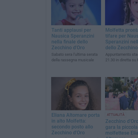
Tanti applausi per
Molfetta pront
Nausica Speranzini
tifare per Nau
nella finale dello
Speranzini nell
Zecchino d'Oro
dello Zecchino
Sabato sera l'ultima serata
Appuntamento stas
della rassegna musicale
21.30 in diretta su
Eliana Altomare porta
ATTUALITÀ
in alto Molfetta:
Zecchino d'Oro
secondo posto allo
gara la piccola
Zecchino d'Oro
molfettese Eli