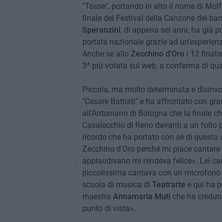
"Tosse", portando in alto il nome di Molf
finale del Festival della Canzone dei ba
Speranzini
, di appena sei anni, ha già p
portata nazionale grazie ad un'esperienza
Anche se allo
Zecchino d'Oro
i 12 finali
3^ più votata sul web, a conferma di qu
Piccola, ma molto determinata e disinvo
"Cesare Battisti" e ha affrontato con gr
all'Antoniano di Bologna che la finale ch
Casalecchio di Reno davanti a un folto p
ricordo che ha portato con sé di questa 
Zecchino d'Oro perché mi piace cantare e
applaudivano mi rendeva felice». Lei c
piccolissima cantava con un microfono d
scuola di musica di
Teatrarte
e qui ha p
maestra
Annamaria Muti
che ha creduto
punto di vista».