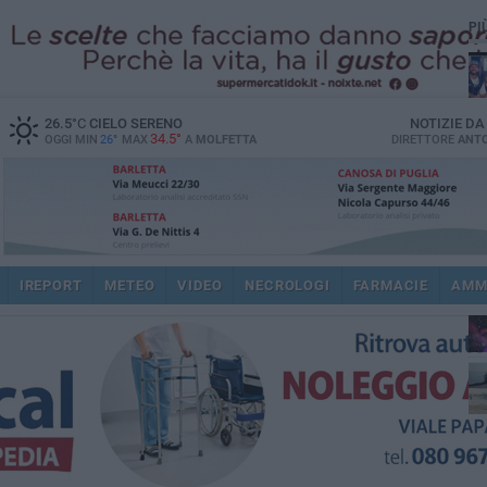
PI
26.5
°C
CIELO SERENO
NOTIZIE D
34.5°
OGGI MIN
26°
MAX
A
MOLFETTA
DIRETTORE
ANTO
IREPORT
METEO
VIDEO
NECROLOGI
FARMACIE
AMM