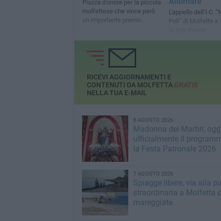
Altomare
Piazza d'onore per la piccola
molfettese che vince però
L'appello dell’I.C.
un importante premio.
Poli” di Molfetta a
la sua alunna
RICEVI AGGIORNAMENTI E
CONTENUTI DA MOLFETTA
GRATIS
NELLA TUA E-MAIL
8 AGOSTO 2026
Madonna dei Martiri, oggi
ufficialmente il program
la Festa Patronale 2026
7 AGOSTO 2026
Spiagge libere, via alla pu
straordinaria a Molfetta 
mareggiate