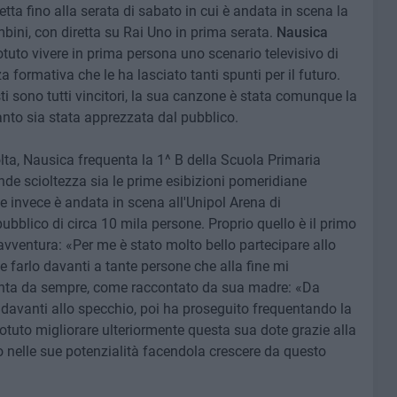
etta fino alla serata di sabato in cui è andata in scena la
mbini, con diretta su Rai Uno in prima serata.
Nausica
otuto vivere in prima persona uno scenario televisivo di
 formativa che le ha lasciato tanti spunti per il futuro.
sti sono tutti vincitori, la sua canzone è stata comunque la
anto sia stata apprezzata dal pubblico.
lta, Nausica frequenta la 1^ B della Scuola Primaria
ande scioltezza sia le prime esibizioni pomeridiane
e invece è andata in scena all'Unipol Arena di
ubblico di circa 10 mila persone. Proprio quello è il primo
avventura: «Per me è stato molto bello partecipare allo
 farlo davanti a tante persone che alla fine mi
anta da sempre, come raccontato da sua madre: «Da
avanti allo specchio, poi ha proseguito frequentando la
otuto migliorare ulteriormente questa sua dote grazie alla
 nelle sue potenzialità facendola crescere da questo