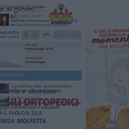
Ù LETTI QUESTA SETTIMANA
MERCOLEDÌ 5 AGOSTO
Molfetta commossa per la scomparsa di
Michele Cilardi: il ricordo degli amici
A
MOLFETTA
GIOVEDÌ 6 AGOSTO
APP
Marittimo molfettese muore a bordo di un
NIO QUINTO
peschereccio al largo del Gargano
GIOVEDÌ 6 AGOSTO
Molfetta piange Marta Maria Pisani, ultima
maestra della sartoria molfettese
MERCOLEDÌ 5 AGOSTO
Multiservizi, nominato il nuovo Consiglio di
Amministrazione
INISTRATIVE
MARTEDÌ 4 AGOSTO
"Luci Diffuse 2026", ecco il cartellone
dell'estate culturale di Molfetta
VENERDÌ 7 AGOSTO
Spiagge libere, via alla pulizia straordinaria
a Molfetta dopo le mareggiate