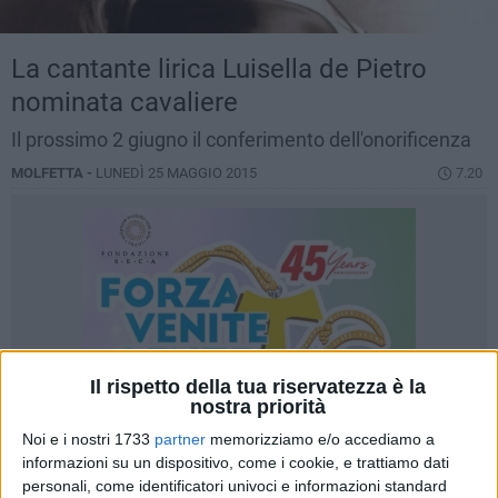
La cantante lirica Luisella de Pietro
nominata cavaliere
Il prossimo 2 giugno il conferimento dell'onorificenza
MOLFETTA -
LUNEDÌ 25 MAGGIO 2015
7.20
Il rispetto della tua riservatezza è la
nostra priorità
Noi e i nostri 1733
partner
memorizziamo e/o accediamo a
informazioni su un dispositivo, come i cookie, e trattiamo dati
personali, come identificatori univoci e informazioni standard