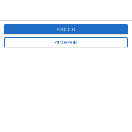
ACCETTO
PIÙ OPZIONI
Iscriviti alla Newsletter
Iscriviti
Iscrivendoti accetti i
termini
e la
privacy policy
10 AGOSTO 2026
Il molfettese Stefano Ayroldi entra
nell'organico nazionale degli Osservatori
Arbitrali