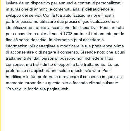
inviate da un dispositivo per annunci e contenuti personalizzati,
misurazione di annunci e contenuti, analisi dell'audience e
A cura di
PAOLA COPERTINO
sviluppo dei servizi.
Con la tua autorizzazione noi e i nostri
partner possiamo utilizzare dati precisi di geolocalizzazione e
identificazione tramite la scansione del dispositivo. Puoi fare clic
per consentire a noi e ai nostri 1733 partner il trattamento per le
Con il bel canto porta ovunque il nome di Molfetta nel
finalità sopra descritte. In alternativa puoi accedere a
mondo. I più grandi teatri in Italia e all'estero ospitano le sue
informazioni più dettagliate e modificare le tue preferenze prima
performance. Stiamo parlando di Luisella de Pietro, cantante
di acconsentire o di negare il consenso.
Si rende noto che alcuni
lirica molfettese che si è fatta conoscere fuori dai confini
trattamenti dei dati personali possono non richiedere il tuo
consenso, ma hai il diritto di opporti a tale trattamento. Le tue
nazionali. Per le sue pregevoli qualità nel campo dell' arte, le
preferenze si applicheranno solo a questo sito web. Puoi
è stata conferita l'onorificenza dell'ordine al merito della
modificare le tue preferenze o revocare il consenso in qualsiasi
Repubblica Italiana.
momento tornando su questo sito e facendo clic sul pulsante
"Privacy" in fondo alla pagina web.
La data ufficiale della consegna risale allo scorso 26
dicembre, mentre il 5 maggio c'è stata la pubblicazione sul
gazzettino ufficiale del governo che riporta i nomi dei nuovi
cavalieri. La cerimonia del conferimento si dovrebbe tenere il
2 giugno prossimo, presso la Prefettura alla presenza delle
più alte cariche istituzionali.