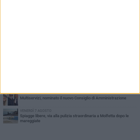
PIÙ LETTI QUESTA SETTIMANA
MERCOLEDÌ 5 AGOSTO
Molfetta commossa per la scomparsa di Michele Cilardi: il ricordo
degli amici
GIOVEDÌ 6 AGOSTO
Marittimo molfettese muore a bordo di un peschereccio al largo
del Gargano
DOMENICA 9 AGOSTO
Si schianta contro la pompa di carburanti sradicando la colonnina
GIOVEDÌ 6 AGOSTO
Molfetta piange Marta Maria Pisani, ultima maestra della sartoria
molfettese
MERCOLEDÌ 5 AGOSTO
Multiservizi, nominato il nuovo Consiglio di Amministrazione
VENERDÌ 7 AGOSTO
Spiagge libere, via alla pulizia straordinaria a Molfetta dopo le
mareggiate