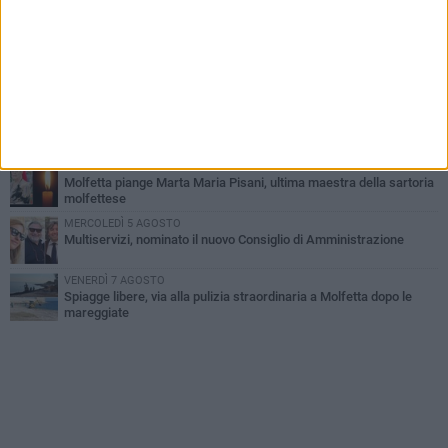
Molfetta commossa per la scomparsa di Michele Cilardi: il ricordo
degli amici
GIOVEDÌ 6 AGOSTO
Marittimo molfettese muore a bordo di un peschereccio al largo
del Gargano
DOMENICA 9 AGOSTO
Si schianta contro la pompa di carburanti sradicando la colonnina
GIOVEDÌ 6 AGOSTO
Molfetta piange Marta Maria Pisani, ultima maestra della sartoria
molfettese
MERCOLEDÌ 5 AGOSTO
Multiservizi, nominato il nuovo Consiglio di Amministrazione
VENERDÌ 7 AGOSTO
Spiagge libere, via alla pulizia straordinaria a Molfetta dopo le
mareggiate