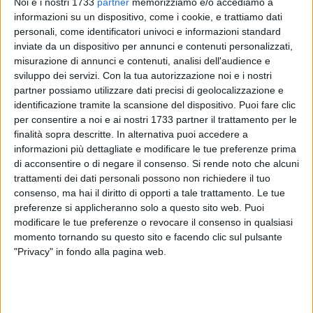
Noi e i nostri 1733
partner
memorizziamo e/o accediamo a
informazioni su un dispositivo, come i cookie, e trattiamo dati
personali, come identificatori univoci e informazioni standard
inviate da un dispositivo per annunci e contenuti personalizzati,
misurazione di annunci e contenuti, analisi dell'audience e
sviluppo dei servizi.
Con la tua autorizzazione noi e i nostri
partner possiamo utilizzare dati precisi di geolocalizzazione e
identificazione tramite la scansione del dispositivo. Puoi fare clic
per consentire a noi e ai nostri 1733 partner il trattamento per le
La Banda Santa Cecilia di Molfetta sarà protagonista oggi,
finalità sopra descritte. In alternativa puoi accedere a
giovedì 26 febbraio, di una serata di grande rilievo nel
informazioni più dettagliate e modificare le tue preferenze prima
panorama musicale nazionale. L'Accademia Musicale
di acconsentire o di negare il consenso.
Si rende noto che alcuni
Chigiana, eccellenza italiana di fama internazionale, ha
trattamenti dei dati personali possono non richiedere il tuo
infatti affidato al complesso molfettese l'apertura della
consenso, ma hai il diritto di opporti a tale trattamento. Le tue
rassegna "Tradire – Le radici nella musica", riservandogli la
preferenze si applicheranno solo a questo sito web. Puoi
serata inaugurale.
modificare le tue preferenze o revocare il consenso in qualsiasi
momento tornando su questo sito e facendo clic sul pulsante
"Privacy" in fondo alla pagina web.
Nel corso dell'incontro si parlerà della tradizione bandistica
in Puglia, attraversando il repertorio classico e quello
originale per banda, le caratteristiche marce sinfoniche e le
celebri marce funebri che rappresentano un tratto distintivo