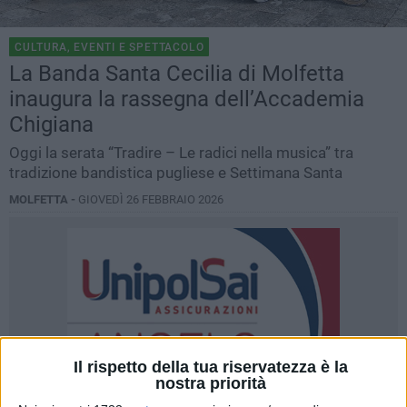
CULTURA, EVENTI E SPETTACOLO
La Banda Santa Cecilia di Molfetta
inaugura la rassegna dell’Accademia
Chigiana
Oggi la serata “Tradire – Le radici nella musica” tra
tradizione bandistica pugliese e Settimana Santa
MOLFETTA -
GIOVEDÌ 26 FEBBRAIO 2026
Il rispetto della tua riservatezza è la
nostra priorità