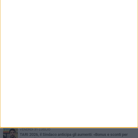
di transizione: il Comune di Molfetta invita a
non utilizzare i contenitori
PIÙ LETTI QUESTA SETTIMANA
MERCOLEDÌ 5 AGOSTO
Molfetta commossa per la scomparsa di Michele Cilardi: il ricordo
degli amici
VENERDÌ 31 LUGLIO
TARI 2026, il Sindaco anticipa gli aumenti: «Bonus e sconti per