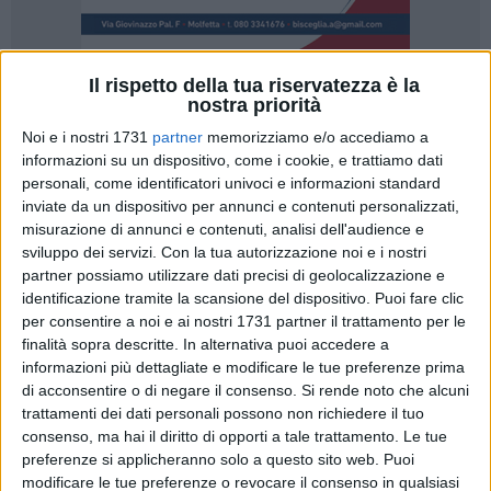
Il rispetto della tua riservatezza è la
nostra priorità
20
Noi e i nostri 1731
partner
memorizziamo e/o accediamo a
informazioni su un dispositivo, come i cookie, e trattiamo dati
personali, come identificatori univoci e informazioni standard
In occasione della Festa della Donna, l'Orchestra
inviate da un dispositivo per annunci e contenuti personalizzati,
Filarmonica Pugliese dedicherà un omaggio speciale al
misurazione di annunci e contenuti, analisi dell'audience e
genere femminile con il concerto "La Musica è Donna".
sviluppo dei servizi.
Con la tua autorizzazione noi e i nostri
partner possiamo utilizzare dati precisi di geolocalizzazione e
Un appuntamento immancabile che si terrà domenica 10
identificazione tramite la scansione del dispositivo. Puoi fare clic
marzo alle ore 18.00 presso il Parco della Musica
per consentire a noi e ai nostri 1731 partner il trattamento per le
finalità sopra descritte. In alternativa puoi accedere a
Sant'Achille a Molfetta, sede dell'Orchestra che si presenterà
informazioni più dettagliate e modificare le tue preferenze prima
in veste rinnovata e migliorata. Sotto la magistrale
di acconsentire o di negare il consenso.
Si rende noto che alcuni
bacchetta del M° Giovanni Pelliccia, figura di spicco nel
trattamenti dei dati personali possono non richiedere il tuo
panorama musicale nazionale, l'Orchestra si esibirà accanto
consenso, ma hai il diritto di opporti a tale trattamento. Le tue
a solisti di calibro eccezionale: la giovane violinista
preferenze si applicheranno solo a questo sito web. Puoi
Annastella Gibboni e il consolidato duo pianistico composto
modificare le tue preferenze o revocare il consenso in qualsiasi