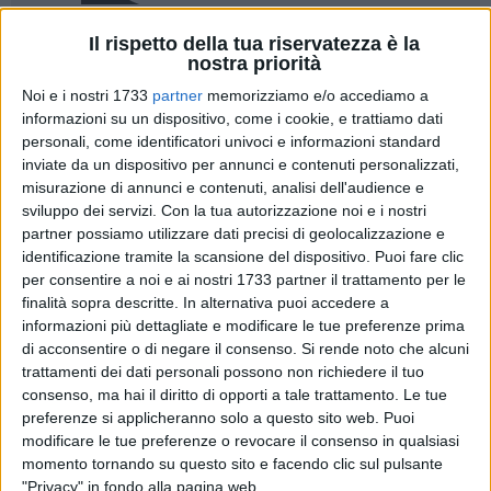
Il rispetto della tua riservatezza è la
6
nostra priorità
Noi e i nostri 1733
partner
memorizziamo e/o accediamo a
informazioni su un dispositivo, come i cookie, e trattiamo dati
L'istituto Comprensivo "Battisti-Pascoli" apre le porte agli
personali, come identificatori univoci e informazioni standard
alunni in procinto di iscriversi ai tre ordini di scuola per
inviate da un dispositivo per annunci e contenuti personalizzati,
misurazione di annunci e contenuti, analisi dell'audience e
l'anno scolastico 2018-2019, ed ai loro genitori.
sviluppo dei servizi.
Con la tua autorizzazione noi e i nostri
Scuola media: Martedì 16 Gennaio
, gli alunni che
partner possiamo utilizzare dati precisi di geolocalizzazione e
frequentano l'ultimo anno della scuola primaria, a partire
identificazione tramite la scansione del dispositivo. Puoi fare clic
dalle ore 16.30, potranno vivere per alcune ore la realtà
per consentire a noi e ai nostri 1733 partner il trattamento per le
pedagogica del sistema formativo del nostro istituto, ed
finalità sopra descritte. In alternativa puoi accedere a
esplorarlo in maniera attiva partecipando ad attività ludico-
informazioni più dettagliate e modificare le tue preferenze prima
laboratoriali di Coding, Tecnologia, Ed. Fisica, Italiano,
di acconsentire o di negare il consenso.
Si rende noto che alcuni
trattamenti dei dati personali possono non richiedere il tuo
Musica, Francese, esperendo un accattivante approccio con
consenso, ma hai il diritto di opporti a tale trattamento. Le tue
la scuola media, con i futuri insegnanti e la loro didattica.
preferenze si applicheranno solo a questo sito web. Puoi
Scuola primaria: mercoledì 17 Gennaio
alle ore 16.30 gli
modificare le tue preferenze o revocare il consenso in qualsiasi
alunni che si accingono a frequentare la scuola primaria,
momento tornando su questo sito e facendo clic sul pulsante
insieme ai genitori,
incontreranno le insegnanti
che li
"Privacy" in fondo alla pagina web.