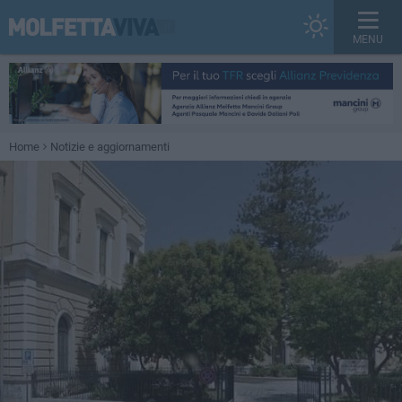
MENU
Home
Notizie e aggiornamenti