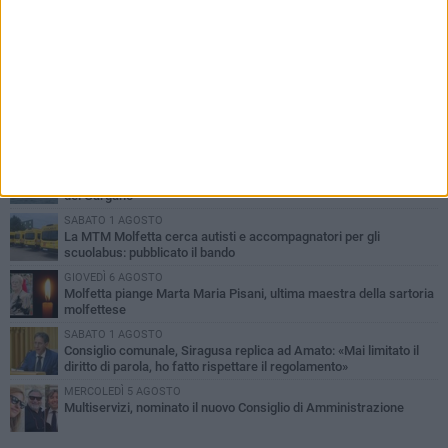
PIÙ LETTI QUESTA SETTIMANA
MERCOLEDÌ 5 AGOSTO
Molfetta commossa per la scomparsa di Michele Cilardi: il ricordo
degli amici
GIOVEDÌ 6 AGOSTO
Marittimo molfettese muore a bordo di un peschereccio al largo
del Gargano
SABATO 1 AGOSTO
La MTM Molfetta cerca autisti e accompagnatori per gli
scuolabus: pubblicato il bando
GIOVEDÌ 6 AGOSTO
Molfetta piange Marta Maria Pisani, ultima maestra della sartoria
molfettese
SABATO 1 AGOSTO
Consiglio comunale, Siragusa replica ad Amato: «Mai limitato il
diritto di parola, ho fatto rispettare il regolamento»
MERCOLEDÌ 5 AGOSTO
Multiservizi, nominato il nuovo Consiglio di Amministrazione