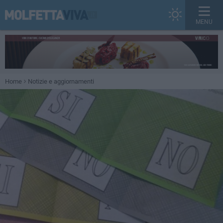
MENU
Home
Notizie e aggiornamenti