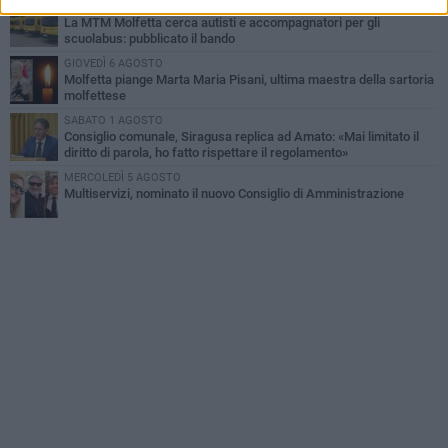
SABATO 1 AGOSTO
La MTM Molfetta cerca autisti e accompagnatori per gli
scuolabus: pubblicato il bando
GIOVEDÌ 6 AGOSTO
Molfetta piange Marta Maria Pisani, ultima maestra della sartoria
molfettese
SABATO 1 AGOSTO
Consiglio comunale, Siragusa replica ad Amato: «Mai limitato il
diritto di parola, ho fatto rispettare il regolamento»
MERCOLEDÌ 5 AGOSTO
Multiservizi, nominato il nuovo Consiglio di Amministrazione