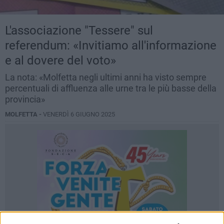
L'associazione "Tessere" sul
referendum: «Invitiamo all'informazione
e al dovere del voto»
La nota: «Molfetta negli ultimi anni ha visto sempre
percentuali di affluenza alle urne tra le più basse della
provincia»
MOLFETTA -
VENERDÌ 6 GIUGNO 2025