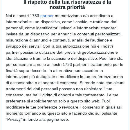
Il rispetto della tua riservatezza è la
nostra priorità
Noi e i nostri 1733
partner
memorizziamo e/o accediamo a
informazioni su un dispositivo, come i cookie, e trattiamo dati
personali, come identificatori univoci e informazioni standard
35
inviate da un dispositivo per annunci e contenuti personalizzati,
misurazione di annunci e contenuti, analisi dell'audience e
sviluppo dei servizi.
Con la tua autorizzazione noi e i nostri
partner possiamo utilizzare dati precisi di geolocalizzazione e
L'Associazione Tessere - Prospettive di Città invita i cittadini
identificazione tramite la scansione del dispositivo. Puoi fare clic
di Molfetta a partecipare al voto per il referendum dell'8 e 9
per consentire a noi e ai nostri 1733 partner il trattamento per le
giugno e alla mobilitazione civica dal nome: Mettiamoci il
finalità sopra descritte. In alternativa puoi accedere a
quorum. In vista delle consultazioni referendarie che si
informazioni più dettagliate e modificare le tue preferenze prima
terranno l'8 e 9 giugno prossimi, rivolge un appello a tutti i
di acconsentire o di negare il consenso.
Si rende noto che alcuni
cittadini e le cittadine di Molfetta affinché partecipino
trattamenti dei dati personali possono non richiedere il tuo
attivamente al voto, esercitando un diritto fondamentale
consenso, ma hai il diritto di opporti a tale trattamento. Le tue
preferenze si applicheranno solo a questo sito web. Puoi
sancito dalla Costituzione Italiana.
modificare le tue preferenze o revocare il consenso in qualsiasi
momento tornando su questo sito e facendo clic sul pulsante
Il diritto di voto è uno strumento essenziale della democrazia
"Privacy" in fondo alla pagina web.
e della partecipazione alla vita pubblica; proprio nella
Costituzione italiana, all'articolo 48, si legge che il diritto al