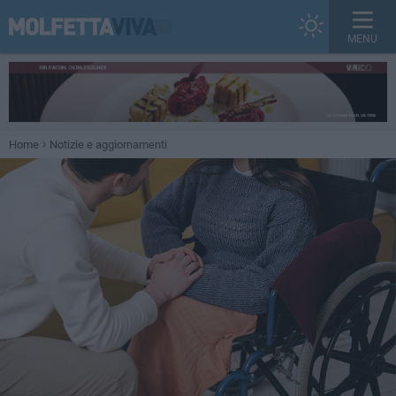
MENU
Home
Notizie e aggiornamenti