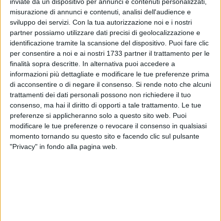
inviate da un dispositivo per annunci e contenuti personalizzati,
misurazione di annunci e contenuti, analisi dell'audience e
sviluppo dei servizi.
Con la tua autorizzazione noi e i nostri
2
partner possiamo utilizzare dati precisi di geolocalizzazione e
identificazione tramite la scansione del dispositivo. Puoi fare clic
per consentire a noi e ai nostri 1733 partner il trattamento per le
finalità sopra descritte. In alternativa puoi accedere a
Si comunica, sul sito istituzionale del Comune di Molfetta,
informazioni più dettagliate e modificare le tue preferenze prima
l'avvio del servizio di assistenza scolastica specialistica in
di acconsentire o di negare il consenso.
Si rende noto che alcuni
favore degli alunni con disabilità grave frequentanti gli
trattamenti dei dati personali possono non richiedere il tuo
Istituti Comprensivi siti sul territorio cittadino.
consenso, ma hai il diritto di opporti a tale trattamento. Le tue
preferenze si applicheranno solo a questo sito web. Puoi
modificare le tue preferenze o revocare il consenso in qualsiasi
Tale servizio, unitamente al trasporto scolastico con
momento tornando su questo sito e facendo clic sul pulsante
accompagnamento degli alunni con disabilità da casa a
"Privacy" in fondo alla pagina web.
scuola e viceversa, già avviato, garantirà l'inclusione
scolastica degli alunni con particolari fragilità.
9 AGOSTO 2026
Fulgor Molfetta, avanti con Tattoli e Stufano:
doppia conferma per la stagione 2026/2027