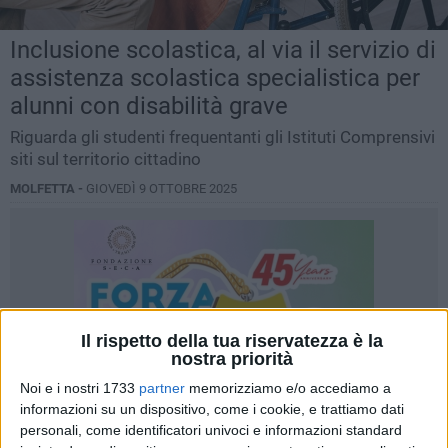
Inclusione scolastica, al via il servizio di
assistenza scolastica specialistica per
alunni con disabilità grave
Riguarda gli studenti frequentanti gli Istituti Comprensivi
siti sul territorio cittadino
MOLFETTA -
GIOVEDÌ 9 OTTOBRE 2025
Il rispetto della tua riservatezza è la
nostra priorità
Noi e i nostri 1733
partner
memorizziamo e/o accediamo a
informazioni su un dispositivo, come i cookie, e trattiamo dati
personali, come identificatori univoci e informazioni standard