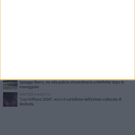
MERCOLEDÌ 5 AGOSTO
Molfetta commossa per la scomparsa di Michele Cilardi: il ricordo
degli amici
GIOVEDÌ 6 AGOSTO
Marittimo molfettese muore a bordo di un peschereccio al largo
del Gargano
GIOVEDÌ 6 AGOSTO
Molfetta piange Marta Maria Pisani, ultima maestra della sartoria
molfettese
MERCOLEDÌ 5 AGOSTO
Multiservizi, nominato il nuovo Consiglio di Amministrazione
VENERDÌ 7 AGOSTO
Spiagge libere, via alla pulizia straordinaria a Molfetta dopo le
mareggiate
MARTEDÌ 4 AGOSTO
"Luci Diffuse 2026", ecco il cartellone dell'estate culturale di
Molfetta