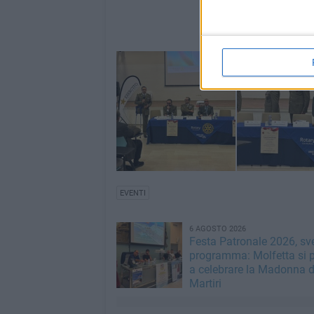
EVENTI
6 AGOSTO 2026
Festa Patronale 2026, sve
programma: Molfetta si 
a celebrare la Madonna d
Martiri