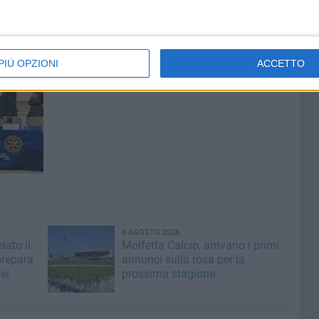
PIÙ OPZIONI
ACCETTO
6 AGOSTO 2026
lato il
Molfetta Calcio, arrivano i primi
prepara
annunci sulla rosa per la
ei
prossima stagione