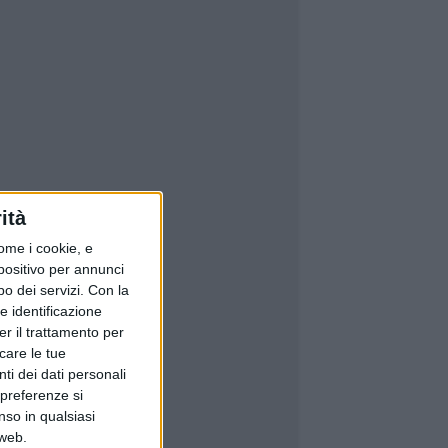
ità
ome i cookie, e
spositivo per annunci
o dei servizi.
Con la
e identificazione
er il trattamento per
icare le tue
ti dei dati personali
 preferenze si
nso in qualsiasi
 web.