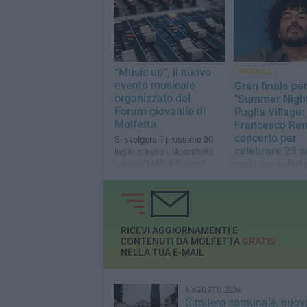
celebrazione inaugurale con
il rito di intronizzazione della
sacra Effigie
“Music up”, il nuovo
SPECIALE
evento musicale
Gran finale per
organizzato dal
"Summer Night
Forum giovanile di
Puglia Village:
Molfetta
Francesco Ren
concerto per
Si svolgerà il prossimo 30
celebrare 25 a
luglio presso il laboratorio
carriera solist
urbano “MAT di Terlizzi"
Il 24 luglio alle ore
cala il sipario sul
estiva d Puglia Vil
RICEVI AGGIORNAMENTI E
CONTENUTI DA MOLFETTA
GRATIS
NELLA TUA E-MAIL
6 AGOSTO 2026
Cimitero comunale, nuov