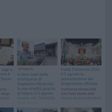
 oggi a
Festa Patronale 2026,
ATTUALITÀ
con il
il 5 agosto la
A dieci anni dalla
“Santa
presentazione del
scomparsa di
programma ufficiale
Guglielmo Minervini,
la sua eredità guarda
e tra
Conferenza stampa nella
al futuro: il 3 agosto
, tango,
Sala Padre Martini della
evento alla Cittadella
musica
Basilica Madonna dei Martiri
degli Artisti
Sarà annunciato il