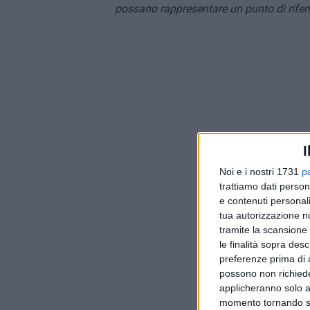
possano rappresentare un punto di riferi
I
Noi e i nostri 1731
p
trattiamo dati person
e contenuti personali
tua autorizzazione no
tramite la scansione 
le finalità sopra des
preferenze prima di 
possono non richieder
applicheranno solo a
momento tornando su 