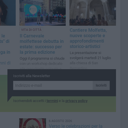
completamento dell'iter di
intitolazione della struttura
all'ex sindaco e assessore
regionale
Cantiere Molfetta,
VITA DI CITTÀ
nuove scoperte e
 le
Il Carnevale
approfondimenti
s" di
molfettese debutta in
storico-artistici
estate: successo per
ga in
la prima edizione
La presentazione si
svolgerà martedì 21 luglio
Oggi il programma si chiude
nni di
alla chiesa di San
con un workshop dedicato
a
Bernardino
alle orecchiette colorate e
alle tradizioni di Carnevale
 21.00
Iscriviti alla Newsletter
la rassegna
lage
Iscriviti
Iscrivendoti accetti i
termini
e la
privacy policy
6 AGOSTO 2026
i
Verso le celebrazioni per la