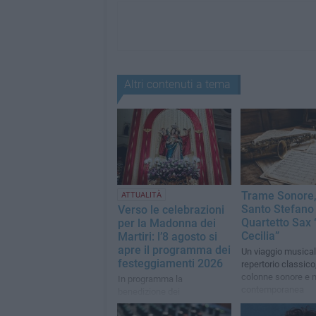
Altri contenuti a tema
Trame Sonore,
ATTUALITÀ
Santo Stefano 
Verso le celebrazioni
Quartetto Sax 
per la Madonna dei
Cecilia”
Martiri: l’8 agosto si
apre il programma dei
Un viaggio musical
festeggiamenti 2026
repertorio classico
colonne sonore e 
In programma la
contemporanea
benedizione dei
motopescherecci e la