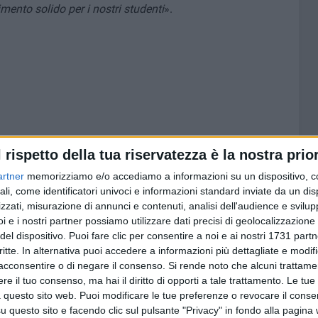
mento solido per i nostri studenti
».
l rispetto della tua riservatezza è la nostra prior
artner
memorizziamo e/o accediamo a informazioni su un dispositivo, c
ali, come identificatori univoci e informazioni standard inviate da un di
zzati, misurazione di annunci e contenuti, analisi dell'audience e svilupp
i e i nostri partner possiamo utilizzare dati precisi di geolocalizzazione 
del dispositivo. Puoi fare clic per consentire a noi e ai nostri 1731 partn
critte. In alternativa puoi accedere a informazioni più dettagliate e modif
acconsentire o di negare il consenso.
Si rende noto che alcuni trattamen
e il tuo consenso, ma hai il diritto di opporti a tale trattamento. Le tue
 questo sito web. Puoi modificare le tue preferenze o revocare il conse
questo sito e facendo clic sul pulsante "Privacy" in fondo alla pagina