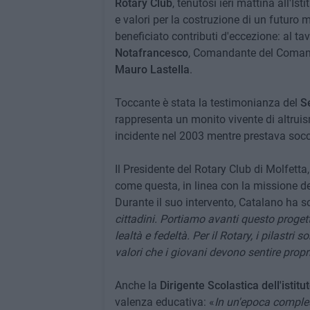
Rotary Club
, tenutosi ieri mattina all'Isti
e valori per la costruzione di un futuro 
beneficiato contributi d'eccezione: al tavo
Notafrancesco
, Comandante del Comando 
Mauro Lastella
.
Toccante è stata la testimonianza del
S
rappresenta un monito vivente di altruism
incidente nel 2003 mentre prestava socc
Il Presidente del Rotary Club di Molfetta
come questa, in linea con la missione de
Durante il suo intervento, Catalano ha so
cittadini. Portiamo avanti questo proget
lealtà e fedeltà. Per il Rotary, i pilastri 
valori che i giovani devono sentire propr
Anche la
Dirigente Scolastica dell'istitu
valenza educativa: «
In un'epoca comples