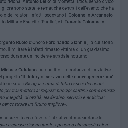
tuto "
Mons. Antonio Bello
" di Molfetta. Etica, senso civico
migliore sono state le tematiche centrali dell'evento che ha
lo dei relatori, infatti, sedevano il
Colonnello Arcangelo
Militare Esercito "Puglia", e il
Tenente Colonnello
ergente Ruolo d'Onore Ferdinando Giannini
, la cui storia
o. Il militare è infatti rimasto vittima di un gravissimo
orso durante un incidente stradale notturno.
,
Michele Catalano
, ha ribadito l'importanza di iniziative
l progetto "
Il Rotary al servizio delle nuove generazioni
".
ttolineato: «
Bisogna prima di tutto essere dei buoni
to per trasmettere ai ragazzi principi cardine come onestà,
sono integrità, diversità, leadership, servizio e amicizia:
i per costruire un futuro migliore
».
to
ha accolto con favore l'iniziativa rimarcandone la
sa e spesso disorientante, speriamo che questi valori