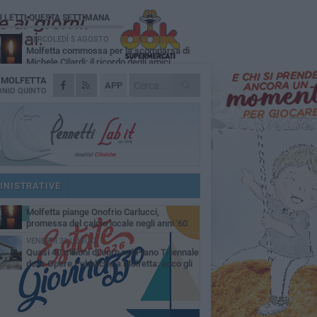
Ù LETTI QUESTA SETTIMANA
MERCOLEDÌ 5 AGOSTO
Molfetta commossa per la scomparsa di
Michele Cilardi: il ricordo degli amici
A
MOLFETTA
VENERDÌ 31 LUGLIO
APP
TARI 2026, il Sindaco anticipa gli aumenti:
NIO QUINTO
«Bonus e sconti per limitare l'impatto sulle
iglie»
SABATO 1 AGOSTO
La MTM Molfetta cerca autisti e
accompagnatori per gli scuolabus:
blicato il bando
SABATO 1 AGOSTO
Consiglio comunale, Siragusa replica ad
Amato: «Mai limitato il diritto di parola, ho
INISTRATIVE
to rispettare il regolamento»
VENERDÌ 31 LUGLIO
Molfetta piange Onofrio Carlucci,
promessa del calcio locale negli anni '60
VENERDÌ 31 LUGLIO
Quasi 40 milioni di euro nel Piano Triennale
delle Opere Pubbliche a Molfetta: ecco gli
erventi previsti fino al 2028