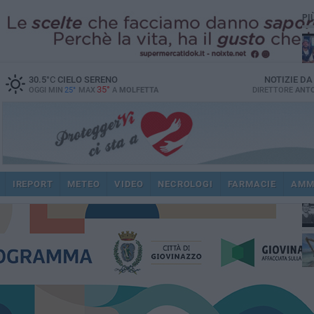
PI
30.5
°C
CIELO SERENO
NOTIZIE D
35°
OGGI MIN
25°
MAX
A
MOLFETTA
DIRETTORE
ANTO
fam
pub
IREPORT
METEO
VIDEO
NECROLOGI
FARMACIE
AMM
fat
int