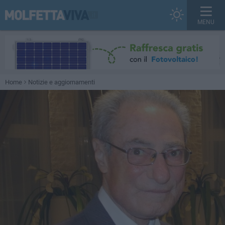
MENU
Home
Notizie e aggiornamenti