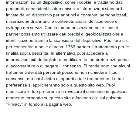
informazioni su un dispositivo, come i cookie, e trattiamo dati
personali, come identificatori univoci e informazioni standard
inviate da un dispositivo per annunci e contenuti personalizzati,
misurazione di annunci e contenuti, analisi dell'audience e
sviluppo dei servizi.
Con la tua autorizzazione noi e i nostri
Il
Panathlon Club Molfett
a ha perso un pezzo importante
partner possiamo utilizzare dati precisi di geolocalizzazione e
della sua storia. infatti, è
venuto a mancare
uno dei suoi
identificazione tramite la scansione del dispositivo. Puoi fare clic
per consentire a noi e ai nostri 1733 partner il trattamento per le
soci fondatori, l'
Ingegner Francesco Giancaspro
,
finalità sopra descritte. In alternativa puoi accedere a
semplicemente Ciccillo per tutti gli amici.
informazioni più dettagliate e modificare le tue preferenze prima
E lo ha fatto in punta di piedi con il suo riserbo e la sua
di acconsentire o di negare il consenso.
Si rende noto che alcuni
signorilità che lo hanno sempre contraddistinto e fatto
trattamenti dei dati personali possono non richiedere il tuo
apprezzare nel mondo del lavoro e nel mondo sportivo.
consenso, ma hai il diritto di opporti a tale trattamento. Le tue
preferenze si applicheranno solo a questo sito web. Puoi
Già, il mondo sportivo a cui tanto ha dato e per cui tanto si è
modificare le tue preferenze o revocare il consenso in qualsiasi
momento tornando su questo sito e facendo clic sul pulsante
speso. In particolare per l'
AIA e per la Sezione Arbitri Paolo
"Privacy" in fondo alla pagina web.
Poli di Molfetta
, di cui è stato
Presidente dal 1992 al 1998
, e
per il Panathlon Club Molfetta, nei cui valori - quelli in fondo
della sua intera vita - ha sempre creduto e sostenuto.
Tanto da contribuire fattivamente alla
fondazione del Club
nel dicembre 1976
, pur rimanendo sempre un passo indietro