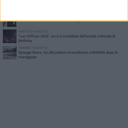
Molfetta piange Marta Maria Pisani, ultima maestra della sartoria
molfettese
MERCOLEDÌ 5 AGOSTO
Multiservizi, nominato il nuovo Consiglio di Amministrazione
MARTEDÌ 4 AGOSTO
"Luci Diffuse 2026", ecco il cartellone dell'estate culturale di
Molfetta
VENERDÌ 7 AGOSTO
Spiagge libere, via alla pulizia straordinaria a Molfetta dopo le
mareggiate