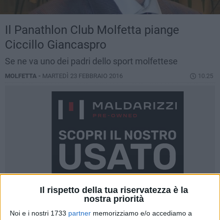
Il Panathlon Club Molfetta piange
Ciccillo Giancaspro
Se ne va uno dei padri dello sport molfettese
MOLFETTA -
MARTEDÌ 23 FEBBRAIO 2016
10.25
Il rispetto della tua riservatezza è la
nostra priorità
Noi e i nostri 1733
partner
memorizziamo e/o accediamo a