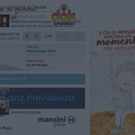
Ù LETTI QUESTA SETTIMANA
MERCOLEDÌ 5 AGOSTO
Molfetta commossa per la scomparsa di
Michele Cilardi: il ricordo degli amici
A
MOLFETTA
GIOVEDÌ 6 AGOSTO
APP
Marittimo molfettese muore a bordo di un
NIO QUINTO
peschereccio al largo del Gargano
SABATO 1 AGOSTO
La MTM Molfetta cerca autisti e
accompagnatori per gli scuolabus:
blicato il bando
GIOVEDÌ 6 AGOSTO
Molfetta piange Marta Maria Pisani, ultima
maestra della sartoria molfettese
INISTRATIVE
SABATO 1 AGOSTO
Consiglio comunale, Siragusa replica ad
Amato: «Mai limitato il diritto di parola, ho
to rispettare il regolamento»
MERCOLEDÌ 5 AGOSTO
Multiservizi, nominato il nuovo Consiglio di
Amministrazione