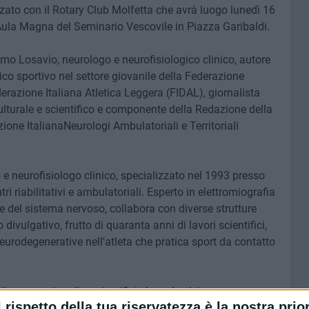
zzato con il Rotary Club Molfetta che avrà luogo lunedì 16
l'Aula Magna del Seminario Vescovile in Piazza Garibaldi.
como Losavio, neurologo e neurofisiologico clinico, autore
edico sportivo nel settore giovanile della Federazione
erazione Italiana Atletica Leggera (FIDAL), giornalista
ulturale e scientifico e componente della Redazione della
zione ItalianaNeurologi Ambulatoriali e Territoriali
e neurofisiologo clinico, specializzato nel 1993 presso
tri riabilitativi e ambulatoriali. Esperto in elettromiografia
e del sistema nervoso, collabora con diverse strutture
o divulgativo, frutto di quaranta anni di lavori scientifici,
eurodegenerative nell'atleta che pratica sport da contatto
di osservazionali e scientifici che nel calciatore
l rispetto della tua riservatezza è la nostra prior
di patologie neurologiche degenerative è di gran lunga più