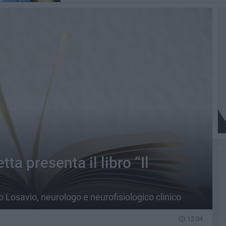
a presenta il libro “Il
o Losavio, neurologo e neurofisiologico clinico
12.04