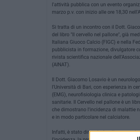
l'attività pubblica con un evento organi
marzo p.v. con inizio alle ore 18,30 nel
Si tratta di un incontro con il Dott. Gia
del libro "Il cervello nel pallone", già m
Italiana Giuoco Calcio (FIGC) e nella Fed
pubblicista in formazione, divulgatore c
rivista scientifica nazionale dell'Associa
(AINAT).
Il Dott. Giacomo Losavio è un neurologo 
l'Università di Bari, con esperienza in cen
(EMG), neurofisiologia clinica e patologi
sanitarie. Il Cervello nel pallone è un libr
che dimostrano l'incidenza di malattie n
e in modo particolare nel calciatore.
Infatti, è stato dimostrato attraverso stu
I
l'incidenza, la precocità e la frequenza 