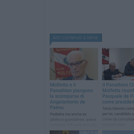
Altri contenuti a tema
Molfetta e il
Il Panathlon C
Panathlon piangono
Molfetta rico
la scomparsa di
Pasquale de 
Angelantonio de
come presiden
Palma
Terzo triennio con
per lui, candidato 
Pediatra ma anche ex
come da consolida
arbitro e guardalinee, aveva
consuetudine
compiuto 100 anni poco più
di un mese fa