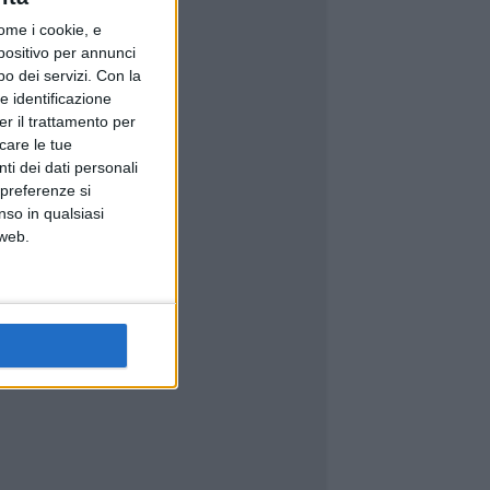
ome i cookie, e
spositivo per annunci
o dei servizi.
Con la
e identificazione
er il trattamento per
icare le tue
ti dei dati personali
 preferenze si
nso in qualsiasi
 web.