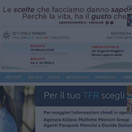
PI
32
°C
CIELO SERENO
NOTIZIE D
34°
OGGI MIN
25.5°
MAX
A
MOLFETTA
DIRETTORE
ANTO
pub
IREPORT
METEO
VIDEO
NECROLOGI
FARMACIE
AMM
fat