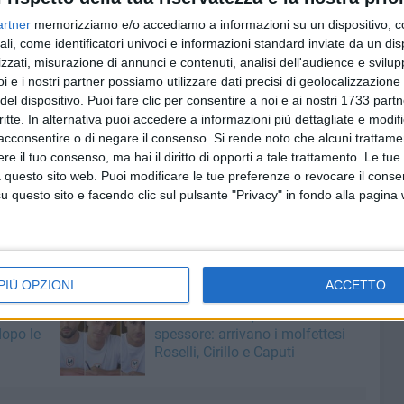
 il libro evidenzia la correlazione tra i colpi di testa
artner
memorizziamo e/o accediamo a informazioni su un dispositivo, c
generative, in quanto le ricerche hanno dimostrato che
ali, come identificatori univoci e informazioni standard inviate da un di
tempo, oltre ai traumi acuti, causa danni strutturali e
zzati, misurazione di annunci e contenuti, analisi dell'audience e svilupp
i e i nostri partner possiamo utilizzare dati precisi di geolocalizzazione 
ttenzione, con un rischio maggiore di encefalopatia
del dispositivo. Puoi fare clic per consentire a noi e ai nostri 1733 partn
critte. In alternativa puoi accedere a informazioni più dettagliate e modif
acconsentire o di negare il consenso.
Si rende noto che alcuni trattamen
contro pubblico con il Dott. Giacomo Losavio, che sarà
e il tuo consenso, ma hai il diritto di opporti a tale trattamento. Le tue
etti, è estremamente interessante: un incontro che gli
 questo sito web. Puoi modificare le tue preferenze o revocare il conse
 loro dirigenti e allenatori, non dovrebbero assolutamente
questo sito e facendo clic sul pulsante "Privacy" in fondo alla pagina
PIÙ OPZIONI
ACCETTO
7 AGOSTO 2026
lizia
Molfetta Calcio, tre innesti di
dopo le
spessore: arrivano i molfettesi
Roselli, Cirillo e Caputi