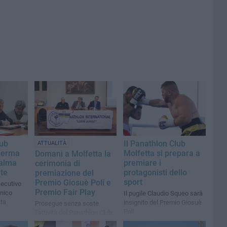
lub
Il Panathlon Club
ATTUALITÀ
nferma
Molfetta si prepara a
Domani a Molfetta la
Palma
premiare i
cerimonia di
te
protagonisti dello
premiazione del
sport
Premio Giosuè Poli e
secutivo
Premio Fair Play
unico
Il pugile Claudio Squeo sarà
ta
insignito del Premio Giosuè
Prosegue senza soste
Poli
l’attività del Panathlon Club
cittadino