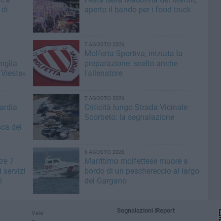
 di
aperto il bando per i food truck
7 AGOSTO 2026
Molfetta Sportiva, iniziata la
miglia
preparazione: scelto anche
 Vieste»
l'allenatore
7 AGOSTO 2026
ardia
Criticità lungo Strada Vicinale
Scorbeto: la segnalazione
sca dei
6 AGOSTO 2026
tre 7
Marittimo molfettese muore a
i servizi
bordo di un peschereccio al largo
l
del Gargano
Segnalazioni iReport
Vela