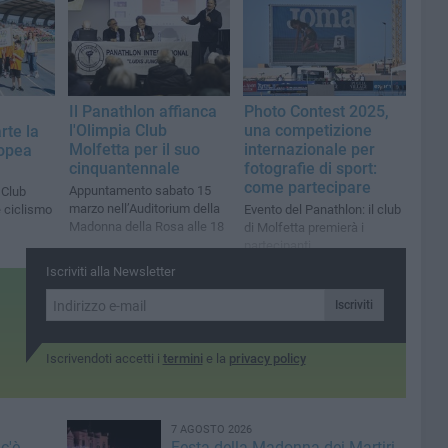
Il Panathlon affianca
Photo Contest 2025,
l'Olimpia Club
una competizione
rte la
Molfetta per il suo
internazionale per
opea
cinquantennale
fotografie di sport:
come partecipare
Appuntamento sabato 15
 Club
marzo nell’Auditorium della
e ciclismo
Evento del Panathlon: il club
Madonna della Rosa alle 18
di Molfetta premierà i
partecipanti
Iscriviti alla Newsletter
Iscriviti
Iscrivendoti accetti i
termini
e la
privacy policy
7 AGOSTO 2026
c'è
Festa della Madonna dei Martiri,