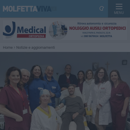
MENU
Home
Notizie e aggiornamenti