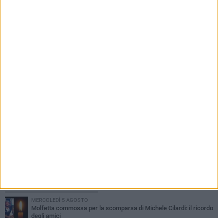
6 AGOSTO 2026
La maggioranza a sostegno del Sindaco
Manuel Minervini: «Nelle partecipate nomine di
alto profilo»
PIÙ LETTI QUESTA SETTIMANA
MERCOLEDÌ 5 AGOSTO
Molfetta commossa per la scomparsa di Michele Cilardi: il ricordo
degli amici