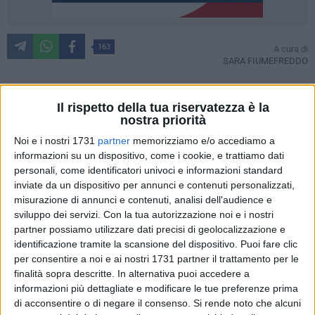
163
A cura di
SARA FIUMEFREDDO
Il rispetto della tua riservatezza è la
Per
fare la differenza
bastano
18 anni
di età già compiuti,
nostra priorità
10 minuti
del proprio tempo a cadenza periodica e un
Noi e i nostri 1731
partner
memorizziamo e/o accediamo a
grande cuore
. Questa la
ricetta di solidarietà
del molfettese
informazioni su un dispositivo, come i cookie, e trattiamo dati
Nicola Camporeale
,
47 anni
, socio di
Avis Molfetta
che oggi
personali, come identificatori univoci e informazioni standard
ha raggiunto le
200 donazioni
.
inviate da un dispositivo per annunci e contenuti personalizzati,
misurazione di annunci e contenuti, analisi dell'audience e
200 donazioni - Nicola Camporeale
sviluppo dei servizi.
Con la tua autorizzazione noi e i nostri
6 FOTO
partner possiamo utilizzare dati precisi di geolocalizzazione e
identificazione tramite la scansione del dispositivo. Puoi fare clic
per consentire a noi e ai nostri 1731 partner il trattamento per le
finalità sopra descritte. In alternativa puoi accedere a
informazioni più dettagliate e modificare le tue preferenze prima
di acconsentire o di negare il consenso.
Si rende noto che alcuni