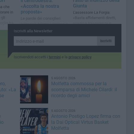
ori
l'atto di indirizzo della
il centrodestra:
Giunta
«Accolta la nostra
ma che
proposta»
orare in
L'assessore La Forgia:
gli
«Basta affidamenti diretti,
Le parole dei consiglieri
glia tra i
spazio a trasparenza e
comunali Adamo Logrieco e
ente
avvisi pubblici»
Mariangela Azzollini
Iscriviti alla Newsletter
Iscriviti
Iscrivendoti accetti i
termini
e la
privacy policy
5 AGOSTO 2026
ro,
Molfetta commossa per la
uto: «La
scomparsa di Michele Cilardi: il
se
ricordo degli amici
5 AGOSTO 2026
e
Antonio Postigo Lopez firma con
io
la Dai Optical Virtus Basket
Molfetta