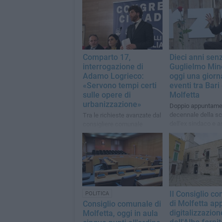
Comparto 17,
Dieci anni sen
interrogazione di
Guglielmo Mine
Adamo Logrieco:
oggi una giorn
«Servono tempi certi
eventi tra Bari
sulle opere di
Molfetta
urbanizzazione»
Doppio appuntame
decennale della s
Tra le richieste avanzate dal
dell'ex sindaco e 
consigliere comunale
regionale
figurano informazioni sullo
stato di avanzamento delle
opere previste
Il Consiglio c
POLITICA
di Molfetta ap
Consiglio comunale di
digitalizzazion
Molfetta, oggi in aula