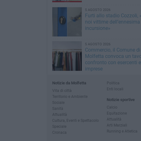
5 AGOSTO 2026
Furti allo stadio Cozzoli,
noi vittime dell’ennesima
incursione»
5 AGOSTO 2026
Commercio, il Comune di
Molfetta convoca un tavo
confronto con esercenti e
imprese
Notizie da Molfetta
Politica
Enti locali
Vita di città
Territorio e Ambiente
Notizie sportive
Sociale
Calcio
Sanità
Equitazione
Attualità
Attualità
Cultura, Eventi e Spettacolo
Arti Marziali
Speciale
Running e Atletica
Cronaca