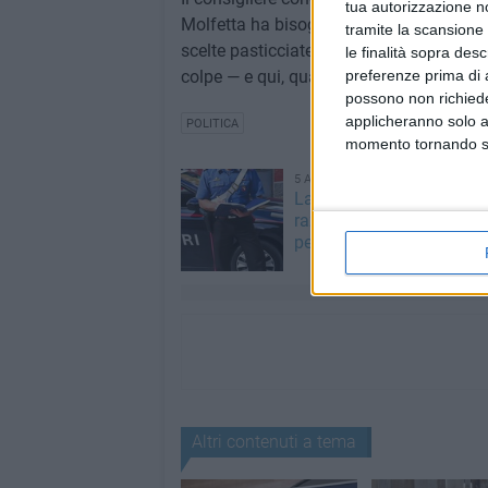
tua autorizzazione no
Molfetta ha bisogno di regole chiare, tra
tramite la scansione 
scelte pasticciate. Il tempo dell'appross
le finalità sopra des
colpe — e qui, qualcuno, ne ha accumulat
preferenze prima di 
possono non richieder
applicheranno solo a
POLITICA
momento tornando su 
5 AGOSTO 2026
Ladri all'istituto Alberghie
razzia di apparecchiature
persino una tv
Altri contenuti a tema