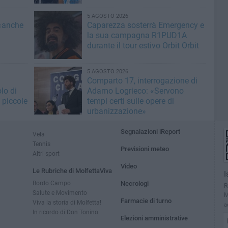
5 AGOSTO 2026
 «anche
Caparezza sosterrà Emergency e
la sua campagna R1PUD1A
durante il tour estivo Orbit Orbit
5 AGOSTO 2026
Comparto 17, interrogazione di
lo di
Adamo Logrieco: «Servono
 piccole
tempi certi sulle opere di
urbanizzazione»
Segnalazioni iReport
Vela
Tennis
Previsioni meteo
Altri sport
Video
Le Rubriche di MolfettaViva
I
Bordo Campo
Necrologi
R
Salute e Movimento
M
Farmacie di turno
Viva la storia di Molfetta!
a
In ricordo di Don Tonino
Elezioni amministrative