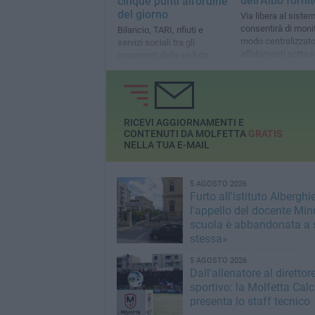
dell'Albo fornit
cinque punti all'ordine
del giorno
Via libera al siste
consentirà di monit
Bilancio, TARI, rifiuti e
modo centralizzato 
servizi sociali tra gli
affidamenti sotto so
argomenti della seduta
diversi settori dell'
convocata
RICEVI AGGIORNAMENTI E
CONTENUTI DA MOLFETTA
GRATIS
NELLA TUA E-MAIL
5 AGOSTO 2026
Furto all'istituto Alberghie
l'appello del docente Min
scuola è abbandonata a 
stessa»
5 AGOSTO 2026
Dall'allenatore al direttor
sportivo: la Molfetta Calc
presenta lo staff tecnico