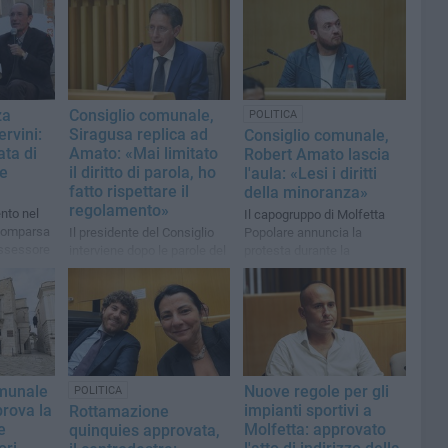
za
Consiglio comunale,
POLITICA
rvini:
Siragusa replica ad
Consiglio comunale,
ata di
Amato: «Mai limitato
Robert Amato lascia
 e
il diritto di parola, ho
l'aula: «Lesi i diritti
fatto rispettare il
della minoranza»
regolamento»
nto nel
Il capogruppo di Molfetta
comparsa
Il presidente del Consiglio
Popolare annuncia la
assessore
interviene dopo le parole del
protesta durante la
capogruppo di Molfetta
discussione sul DUP
Popolare
omunale
Nuove regole per gli
POLITICA
prova la
impianti sportivi a
Rottamazione
e
Molfetta: approvato
quinquies approvata,