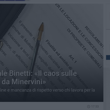
e Binetti: «Il caos sulle
 da Minervini»
dine e mancanza di rispetto verso chi lavora per la
17.53