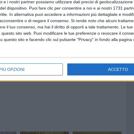
i e i nostri partner possiamo utilizzare dati precisi di geolocalizzazione 
sparenza e responsabilità vera, non di scaricabarile e
del dispositivo. Puoi fare clic per consentire a noi e ai nostri 1731 partn
imazione è finito: chi governa deve assumersi le proprie
critte. In alternativa puoi accedere a informazioni più dettagliate e modif
e fin troppe».
acconsentire o di negare il consenso.
Si rende noto che alcuni trattamen
e il tuo consenso, ma hai il diritto di opporti a tale trattamento. Le tue
 questo sito web. Puoi modificare le tue preferenze o revocare il conse
questo sito e facendo clic sul pulsante "Privacy" in fondo alla pagina
5 AGOSTO 2026
ro:
Multiservizi, nominato il nuovo
,
Consiglio di Amministrazione
PIÙ OPZIONI
ACCETTO