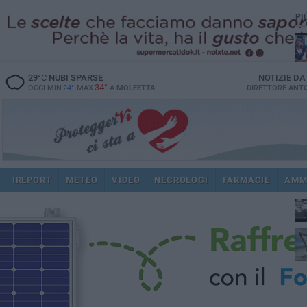
PI
29
°C
NUBI SPARSE
NOTIZIE D
34°
OGGI MIN
24°
MAX
A
MOLFETTA
DIRETTORE
ANTO
fam
pub
IREPORT
METEO
VIDEO
NECROLOGI
FARMACIE
AMM
fat
int