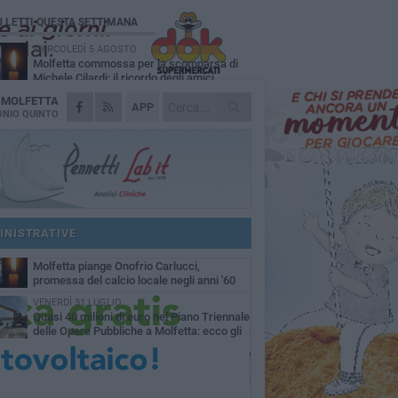
Ù LETTI QUESTA SETTIMANA
MERCOLEDÌ 5 AGOSTO
Molfetta commossa per la scomparsa di
Michele Cilardi: il ricordo degli amici
A
MOLFETTA
VENERDÌ 31 LUGLIO
APP
TARI 2026, il Sindaco anticipa gli aumenti:
NIO QUINTO
«Bonus e sconti per limitare l'impatto sulle
iglie»
SABATO 1 AGOSTO
La MTM Molfetta cerca autisti e
accompagnatori per gli scuolabus:
blicato il bando
SABATO 1 AGOSTO
Consiglio comunale, Siragusa replica ad
Amato: «Mai limitato il diritto di parola, ho
INISTRATIVE
to rispettare il regolamento»
VENERDÌ 31 LUGLIO
Molfetta piange Onofrio Carlucci,
promessa del calcio locale negli anni '60
VENERDÌ 31 LUGLIO
Quasi 40 milioni di euro nel Piano Triennale
delle Opere Pubbliche a Molfetta: ecco gli
erventi previsti fino al 2028