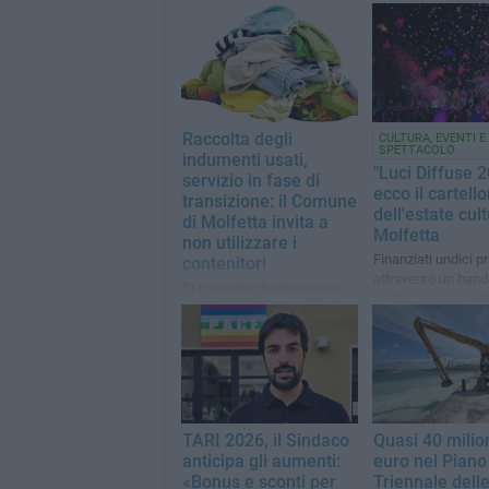
Raccolta degli
CULTURA, EVENTI E
SPETTACOLO
indumenti usati,
"Luci Diffuse 2
servizio in fase di
ecco il cartell
transizione: il Comune
dell'estate cult
di Molfetta invita a
Molfetta
non utilizzare i
Finanziati undici pr
contenitori
attraverso un band
Si consiglia di conservare
pubblico e due iniz
temporaneamente a casa
speciali
abiti e tessili usati fino alla
riattivazione del servizio
TARI 2026, il Sindaco
Quasi 40 milion
anticipa gli aumenti:
euro nel Piano
«Bonus e sconti per
Triennale dell