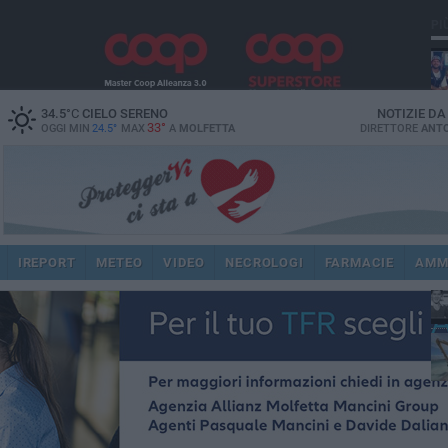
PI
34.5
°C
CIELO SERENO
NOTIZIE D
33°
OGGI MIN
24.5°
MAX
A
MOLFETTA
DIRETTORE
ANTO
fam
pub
IREPORT
METEO
VIDEO
NECROLOGI
FARMACIE
AMM
fat
int