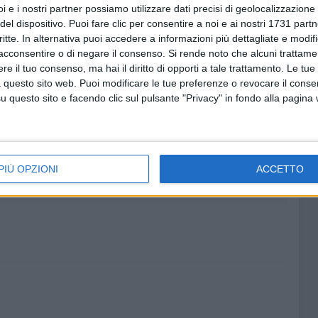
nizzazione di importanti momenti di promozione del
i e i nostri partner possiamo utilizzare dati precisi di geolocalizzazione 
re scorso all'Expogate di Milano e alcune importanti
del dispositivo. Puoi fare clic per consentire a noi e ai nostri 1731 partn
critte. In alternativa puoi accedere a informazioni più dettagliate e modif
rossima Pasqua o per la valorizzazione di Molfetta sulla
acconsentire o di negare il consenso.
Si rende noto che alcuni trattamen
al Turismo Betta Mongelli.
e il tuo consenso, ma hai il diritto di opporti a tale trattamento. Le tue
 questo sito web. Puoi modificare le tue preferenze o revocare il conse
ETTIMANA SANTA
BORSA INTERNAZIONALE DEL TURISMO
questo sito e facendo clic sul pulsante "Privacy" in fondo alla pagina
6 AGOSTO 2026
dio:
Madonna dei Martiri, presentato
o di
il programma della Festa
Patronale 2026: tra tradizione e
PIÙ OPZIONI
ACCETTO
nuove iniziative