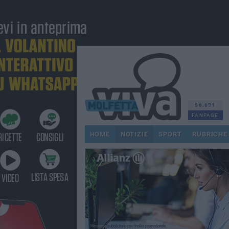
56.691
FANPAGE
HOME
NOTIZIE
SPORT
RUBRICHE