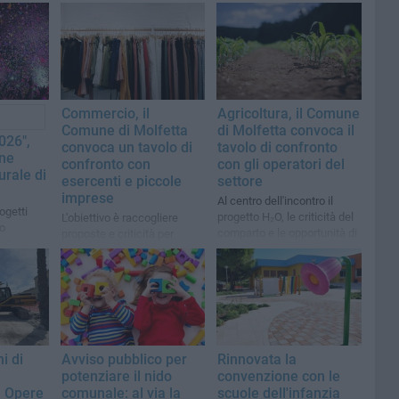
Commercio, il
Agricoltura, il Comune
Comune di Molfetta
di Molfetta convoca il
026",
convoca un tavolo di
tavolo di confronto
one
confronto con
con gli operatori del
urale di
esercenti e piccole
settore
imprese
Al centro dell'incontro il
ogetti
progetto H₂O, le criticità del
L'obiettivo è raccogliere
o
comparto e le opportunità di
proposte e criticità per
iative
sviluppo per le aziende
definire le future politiche a
agricole
sostegno del centro urbano
i di
Avviso pubblico per
Rinnovata la
potenziare il nido
convenzione con le
e Opere
comunale: al via la
scuole dell'infanzia