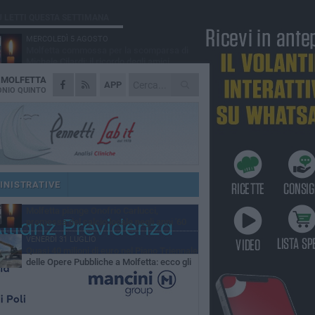
Ù LETTI QUESTA SETTIMANA
MERCOLEDÌ 5 AGOSTO
Molfetta commossa per la scomparsa di
Michele Cilardi: il ricordo degli amici
A
MOLFETTA
VENERDÌ 31 LUGLIO
APP
TARI 2026, il Sindaco anticipa gli aumenti:
NIO QUINTO
«Bonus e sconti per limitare l'impatto sulle
iglie»
SABATO 1 AGOSTO
La MTM Molfetta cerca autisti e
accompagnatori per gli scuolabus:
blicato il bando
SABATO 1 AGOSTO
Consiglio comunale, Siragusa replica ad
Amato: «Mai limitato il diritto di parola, ho
INISTRATIVE
to rispettare il regolamento»
VENERDÌ 31 LUGLIO
Molfetta piange Onofrio Carlucci,
promessa del calcio locale negli anni '60
VENERDÌ 31 LUGLIO
Quasi 40 milioni di euro nel Piano Triennale
delle Opere Pubbliche a Molfetta: ecco gli
erventi previsti fino al 2028