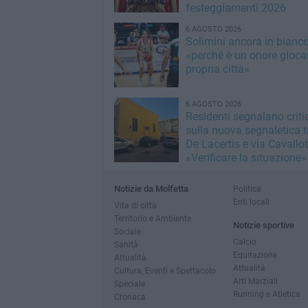
festeggiamenti 2026
6 AGOSTO 2026
Solimini ancora in bianc
«perché è un onore giocar
propria città»
6 AGOSTO 2026
Residenti segnalano critic
sulla nuova segnaletica t
De Lacertis e via Cavallott
«Verificare la situazione»
Notizie da Molfetta
Politica
Enti locali
Vita di città
Territorio e Ambiente
Notizie sportive
Sociale
Calcio
Sanità
Equitazione
Attualità
Attualità
Cultura, Eventi e Spettacolo
Arti Marziali
Speciale
Running e Atletica
Cronaca