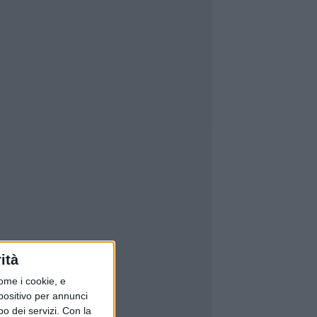
ità
ome i cookie, e
spositivo per annunci
o dei servizi.
Con la