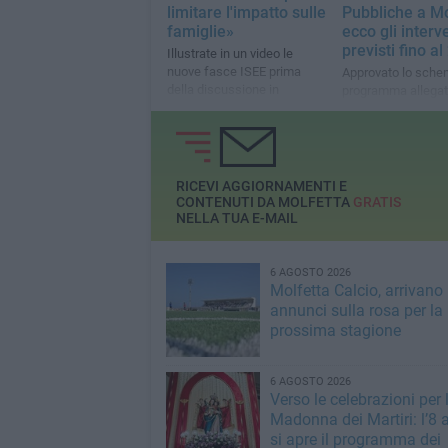
limitare l'impatto sulle
Pubbliche a Mo
famiglie»
ecco gli interv
previsti fino a
Illustrate in un video le
nuove fasce ISEE prima
Approvato lo sche
della discussione in
programma allegat
Consiglio comunale oggi
Tra le opere previs
viabilità, scuole, c
edilizia pubblica e
patrimonio comun
RICEVI AGGIORNAMENTI E
CONTENUTI DA MOLFETTA
GRATIS
NELLA TUA E-MAIL
6 AGOSTO 2026
Molfetta Calcio, arrivano 
annunci sulla rosa per la
prossima stagione
6 AGOSTO 2026
Verso le celebrazioni per 
Madonna dei Martiri: l’8 
si apre il programma dei