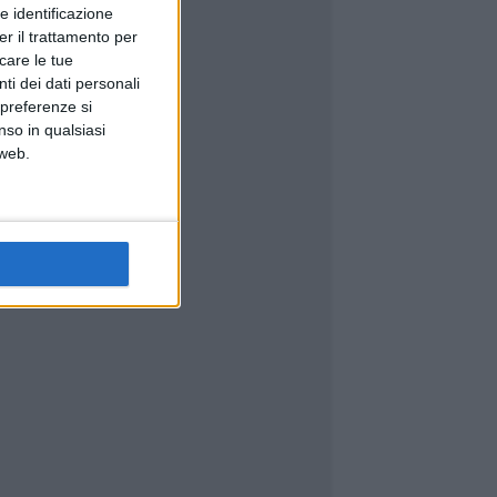
e identificazione
er il trattamento per
icare le tue
ti dei dati personali
 preferenze si
nso in qualsiasi
 web.