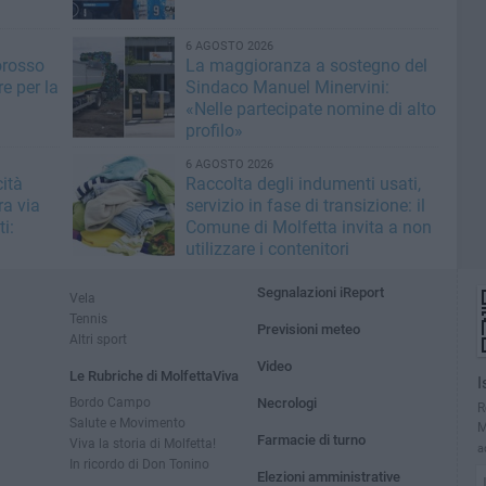
6 AGOSTO 2026
orosso
La maggioranza a sostegno del
e per la
Sindaco Manuel Minervini:
«Nelle partecipate nomine di alto
profilo»
6 AGOSTO 2026
ità
Raccolta degli indumenti usati,
ra via
servizio in fase di transizione: il
i:
Comune di Molfetta invita a non
utilizzare i contenitori
Segnalazioni iReport
Vela
Tennis
Previsioni meteo
Altri sport
Video
Le Rubriche di MolfettaViva
I
Bordo Campo
Necrologi
R
Salute e Movimento
M
Farmacie di turno
Viva la storia di Molfetta!
a
In ricordo di Don Tonino
Elezioni amministrative