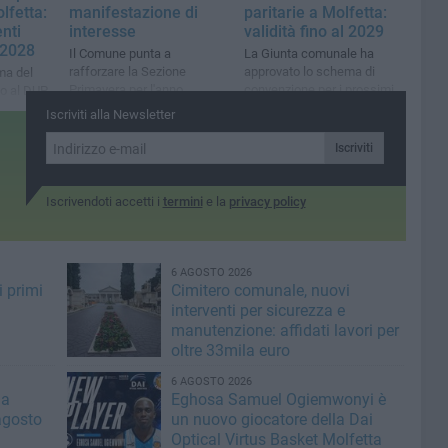
lfetta:
manifestazione di
paritarie a Molfetta:
enti
interesse
validità fino al 2029
l 2028
Il Comune punta a
La Giunta comunale ha
rafforzare la Sezione
approvato lo schema di
ma del
Primavera per l'anno
convenzione per i prossimi
o al DUP.
educativo 2026/2027.
tre anni scolastici
te
Iscriviti alla Newsletter
Domande entro il 20 agosto
osta,
Iscriviti
ale
Iscrivendoti accetti i
termini
e la
privacy policy
6 AGOSTO 2026
i primi
Cimitero comunale, nuovi
interventi per sicurezza e
manutenzione: affidati lavori per
oltre 33mila euro
6 AGOSTO 2026
la
Eghosa Samuel Ogiemwonyi è
agosto
un nuovo giocatore della Dai
Optical Virtus Basket Molfetta