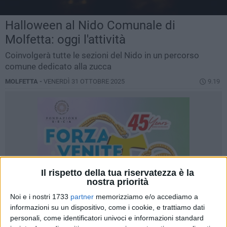
Halloween al Nido Comunale di
Molfetta: oggi l'attività
Coinvolgerà tutte le sezioni del Nido in un percorso
comune dedicato alla zucca
MOLFETTA -
VENERDÌ 31 OTTOBRE 2025
9.19
Il rispetto della tua riservatezza è la
nostra priorità
Noi e i nostri 1733
partner
memorizziamo e/o accediamo a
informazioni su un dispositivo, come i cookie, e trattiamo dati
personali, come identificatori univoci e informazioni standard