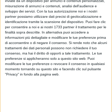
inviate da un dispositivo per annunci e contenuti personalizzati,
misurazione di annunci e contenuti, analisi dell'audience e
26
sviluppo dei servizi.
Con la tua autorizzazione noi e i nostri
partner possiamo utilizzare dati precisi di geolocalizzazione e
identificazione tramite la scansione del dispositivo. Puoi fare clic
per consentire a noi e ai nostri 1733 partner il trattamento per le
I Bambini dell'Asilo Nido Comunale e Sezione Primavera, la
finalità sopra descritte. In alternativa puoi accedere a
coordinatrice Dr.ssa Augusta Elia e tutta l'equipe delle
informazioni più dettagliate e modificare le tue preferenze prima
educatrici, si preparano a vivere una settimana speciale in
di acconsentire o di negare il consenso.
Si rende noto che alcuni
occasione di Halloween: un progetto educativo condiviso per
trattamenti dei dati personali possono non richiedere il tuo
stimolare curiosità, fantasia e lavoro di gruppo tra i più
consenso, ma hai il diritto di opporti a tale trattamento. Le tue
piccoli.
preferenze si applicheranno solo a questo sito web. Puoi
modificare le tue preferenze o revocare il consenso in qualsiasi
momento tornando su questo sito e facendo clic sul pulsante
L'attività, pensata e organizzata in intersezione, coinvolgerà
"Privacy" in fondo alla pagina web.
tutte le sezioni del Nido in un percorso comune dedicato alla
zucca e alle atmosfere magiche dell'Autunno.
9 AGOSTO 2026
Si schianta contro la pompa di carburanti
sradicando la colonnina