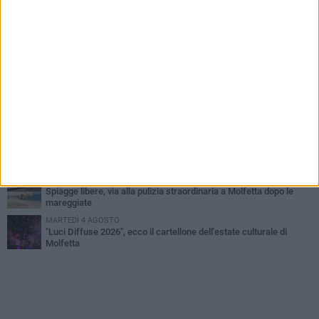
MERCOLEDÌ 5 AGOSTO
Molfetta commossa per la scomparsa di Michele Cilardi: il ricordo
degli amici
GIOVEDÌ 6 AGOSTO
Marittimo molfettese muore a bordo di un peschereccio al largo
del Gargano
GIOVEDÌ 6 AGOSTO
Molfetta piange Marta Maria Pisani, ultima maestra della sartoria
molfettese
MERCOLEDÌ 5 AGOSTO
Multiservizi, nominato il nuovo Consiglio di Amministrazione
VENERDÌ 7 AGOSTO
Spiagge libere, via alla pulizia straordinaria a Molfetta dopo le
mareggiate
MARTEDÌ 4 AGOSTO
"Luci Diffuse 2026", ecco il cartellone dell'estate culturale di
Molfetta