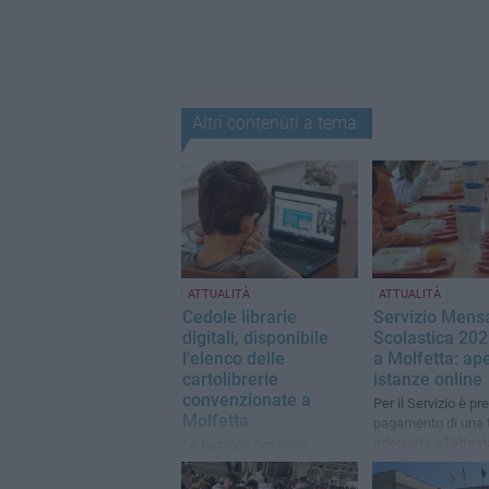
Altri contenuti a tema
ATTUALITÀ
ATTUALITÀ
Cedole librarie
Servizio Mens
digitali, disponibile
Scolastica 20
l'elenco delle
a Molfetta: ape
cartolibrerie
istanze online
convenzionate a
Per il Servizio è pre
Molfetta
pagamento di una t
adeguata all'attes
Le famiglie possono
ISEE
consultare online lo stato
della cedola e prenotare o