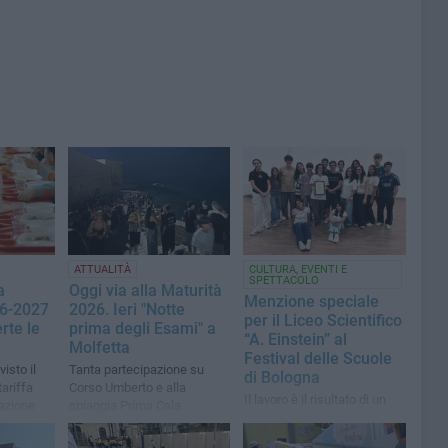
ATTUALITÀ
CULTURA, EVENTI E
SPETTACOLO
a
Oggi via alla Maturità
Menzione speciale
26-2027
2026. Ieri "Notte
per il Liceo Scientifico
rte le
prima degli Esami" a
“A. Einstein” al
Molfetta
Festival delle Scuole
visto il
Tanta partecipazione su
di Bologna
ariffa
Corso Umberto e alla
Il lavoro è il risultato di un
tazione
spiaggia Prima Cala
percorso curricolare in
Drama, disciplina