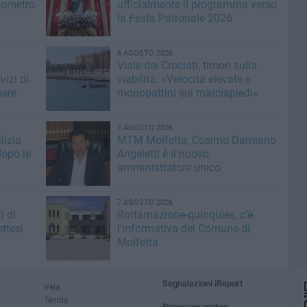
ilometro
ufficialmente il programma verso
la Festa Patronale 2026
8 AGOSTO 2026
Viale dei Crociati, timori sulla
vizi di
viabilità: «Velocità elevate e
bere
monopattini sui marciapiedi»
7 AGOSTO 2026
lizia
MTM Molfetta, Cosimo Damiano
dopo le
Angeletti è il nuovo
amministratore unico
7 AGOSTO 2026
i di
Rottamazione-quinquies, c'è
ttesi
l'informativa del Comune di
Molfetta
Segnalazioni iReport
Vela
Tennis
Previsioni meteo