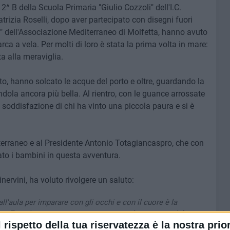
2^ B della Scuola Primaria "Giulio Cozzoli" dell'I.C.
trizia Roselli, dopo aver partecipato con disegni fuori
ei" dell'Associazione Mediterraneo di Molfetta, hanno avuto
arca a vela. Per molti di loro è stata la prima volta in mare:
a alla meraviglia.
to, hanno solcato le acque del porto e oltre, guardando la
dola ancora più bella. Al rientro, con le guance arrossate
 soddisfazione di chi ha vinto una piccola paura e si è
terraneo e al Presidente Antonio Totagiancaspro, che con
 i bambini in questa avventura.
nervini, ha voluto rivolgere un saluto:
all'aula per imparare con gli occhi e con il cuore è la
voro. Esperienze come questa restano nel tempo perché
l rispetto della tua riservatezza è la nostra prior
o del mare e alla meraviglia. Ringrazio la maestra, le