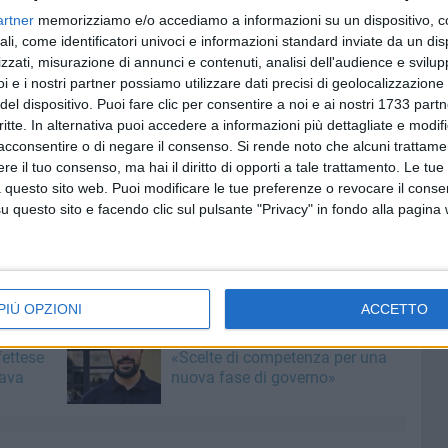
terraneo per aver reso possibile questa giornata
artner
memorizziamo e/o accediamo a informazioni su un dispositivo, c
ali, come identificatori univoci e informazioni standard inviate da un di
zzati, misurazione di annunci e contenuti, analisi dell'audience e svilupp
i e i nostri partner possiamo utilizzare dati precisi di geolocalizzazione 
del dispositivo. Puoi fare clic per consentire a noi e ai nostri 1733 partn
critte. In alternativa puoi accedere a informazioni più dettagliate e modif
acconsentire o di negare il consenso.
Si rende noto che alcuni trattamen
e il tuo consenso, ma hai il diritto di opporti a tale trattamento. Le tue
 questo sito web. Puoi modificare le tue preferenze o revocare il conse
questo sito e facendo clic sul pulsante "Privacy" in fondo alla pagina
PIÙ OPZIONI
ACCETTO
8 AGOSTO 2026
 a Bari,
Partecipate comunali, Minervini:
fettese
«Scelte di competenza per una
rava
nuova fase di governo»