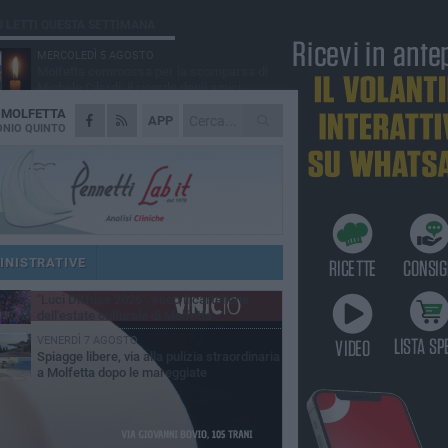
Ù LETTI QUESTA SETTIMANA
MERCOLEDÌ 5 AGOSTO
Molfetta commossa per la scomparsa di
Michele Cilardi: il ricordo degli amici
A
MOLFETTA
GIOVEDÌ 6 AGOSTO
APP
Marittimo molfettese muore a bordo di un
NIO QUINTO
peschereccio al largo del Gargano
GIOVEDÌ 6 AGOSTO
Molfetta piange Marta Maria Pisani, ultima
maestra della sartoria molfettese
MERCOLEDÌ 5 AGOSTO
Multiservizi, nominato il nuovo Consiglio di
Amministrazione
INISTRATIVE
MARTEDÌ 4 AGOSTO
"Luci Diffuse 2026", ecco il cartellone
dell'estate culturale di Molfetta
VENERDÌ 7 AGOSTO
Spiagge libere, via alla pulizia straordinaria
a Molfetta dopo le mareggiate