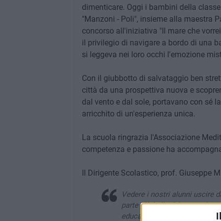
dimenticare. Oggi i bambini della classe 
"Manzoni - Poli", insieme alla maestra Pa
concorso all'iniziativa "Il mare che vorr
il privilegio di navigare a bordo di una b
si leggeva nei loro occhi l'emozione mist
Con il giubbotto di salvataggio ben stret
città da una prospettiva nuova e scopren
dal vento e dal sole, portavano con sé la
arricchito di un'esperienza unica.
La scuola ringrazia l'Associazione Medi
competenza e passione ha accompagnato
Il Dirigente Scolastico, prof. Giuseppe Mi
Vedere i nostri alunni uscire d
parte più bella del nostro la
I
educano al coraggio, al rispett