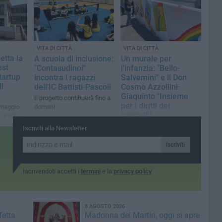
dell’autonomia
VITA DI CITTÀ
VITA DI CITTÀ
etta la
A scuola di inclusione:
Un murale per
est
"Contasudinoi"
l'infanzia: "Bello-
tartup
incontra i ragazzi
Salvemini" e il Don
i
dell’IC Battisti-Pascoli
Cosmo Azzollini-
Giaquinto "Insieme
Il progetto continuerà fino a
per i diritti dei
 maggio
domani
fanciulli”
 Bello -
fetta
Inaugurazione stamattina
Iscriviti alla Newsletter
alle ore 9:00 presso il plesso
Don Cosmo Azzollini
Iscriviti
Iscrivendoti accetti i
termini
e la
privacy policy
8 AGOSTO 2026
fetta
Madonna dei Martiri, oggi si apre