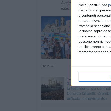
famiglie e l'Associazione Medi
Noi e i nostri 1733
p
indimenticabile per gli alunni.
trattiamo dati person
e contenuti personali
tua autorizzazione no
tramite la scansione 
le finalità sopra des
preferenze prima di 
possono non richieder
applicheranno solo a
momento tornando su 
SCUOLA
8 AGOSTO 2026
35 anni fa lo sbarco Vlora
la testimonianza del mol
Corrado Cifarelli: «Semb
un'isola in movimento»