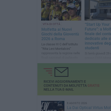
ritirare i libri di testo presso i
rivenditori autorizzati
“Start Up Your
VITA DI CITTÀ
Future”: a Molf
Molfetta ai Nuovi
finale del cont
Giochi della Gioventù
dedicato alle s
2026 a Roma
innovative degl
La classe III C dell’Istituto
studenti
“Rita Levi Montalcini”
rappresenta la regione nelle
Si terrà giovedì 29
finali nazionali di pallavolo
presso l’IISS Mons.
G. Salvemini di Mol
RICEVI AGGIORNAMENTI E
CONTENUTI DA MOLFETTA
GRATIS
NELLA TUA E-MAIL
8 AGOSTO 2026
La Dai Optical Virtus Mol