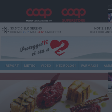
PI
33.5
°C
CIELO SERENO
NOTIZIE D
34.5°
OGGI MIN
25.5°
MAX
A
MOLFETTA
DIRETTORE
ANTO
IREPORT
METEO
VIDEO
NECROLOGI
FARMACIE
AMM