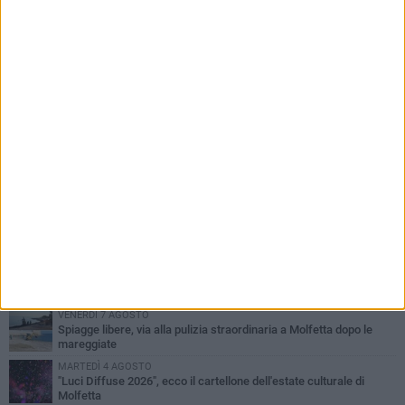
PIÙ LETTI QUESTA SETTIMANA
MERCOLEDÌ 5 AGOSTO
Molfetta commossa per la scomparsa di Michele Cilardi: il ricordo
degli amici
GIOVEDÌ 6 AGOSTO
Marittimo molfettese muore a bordo di un peschereccio al largo
del Gargano
GIOVEDÌ 6 AGOSTO
Molfetta piange Marta Maria Pisani, ultima maestra della sartoria
molfettese
MERCOLEDÌ 5 AGOSTO
Multiservizi, nominato il nuovo Consiglio di Amministrazione
VENERDÌ 7 AGOSTO
Spiagge libere, via alla pulizia straordinaria a Molfetta dopo le
mareggiate
MARTEDÌ 4 AGOSTO
"Luci Diffuse 2026", ecco il cartellone dell'estate culturale di
Molfetta