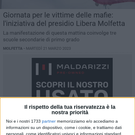
Giornata per le vittime delle mafie:
l'iniziativa del presidio Libera Molfetta
La manifestazione di questa mattina coinvolge tre
scuole secondarie di primo grado
MOLFETTA -
MARTEDÌ 21 MARZO 2023
Il rispetto della tua riservatezza è la
nostra priorità
Noi e i nostri 1733
partner
memorizziamo e/o accediamo a
informazioni su un dispositivo, come i cookie, e trattiamo dati
personali, come identificatori univoci e informazioni standard