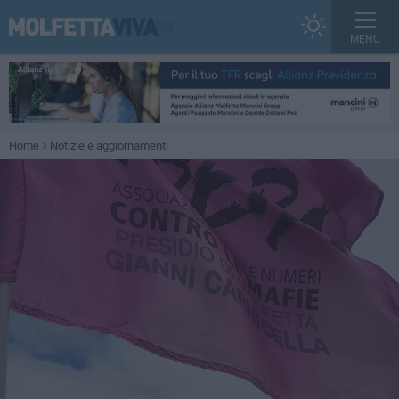
MENU
Home
Notizie e aggiornamenti