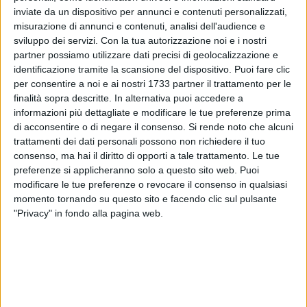
inviate da un dispositivo per annunci e contenuti personalizzati,
4
misurazione di annunci e contenuti, analisi dell'audience e
sviluppo dei servizi.
Con la tua autorizzazione noi e i nostri
partner possiamo utilizzare dati precisi di geolocalizzazione e
identificazione tramite la scansione del dispositivo. Puoi fare clic
Si terrà questa mattina alle 10, nella parrocchia Sant'Achille,
per consentire a noi e ai nostri 1733 partner il trattamento per le
la manifestazione organizzata dal presidio Libera di
finalità sopra descritte. In alternativa puoi accedere a
Molfetta per la Giornata della memoria e dell'impegno in
informazioni più dettagliate e modificare le tue preferenze prima
ricordo delle vittime delle mafie.
di acconsentire o di negare il consenso.
Si rende noto che alcuni
trattamenti dei dati personali possono non richiedere il tuo
consenso, ma hai il diritto di opporti a tale trattamento. Le tue
L'iniziativa coinvolge classi prime e terze di tre scuole
preferenze si applicheranno solo a questo sito web. Puoi
secondarie di secondo grado della città, la "Poli", la "Savio" e
modificare le tue preferenze o revocare il consenso in qualsiasi
la "Santomauro".
momento tornando su questo sito e facendo clic sul pulsante
"Privacy" in fondo alla pagina web.
In linea con la manifestazione di Libera che si svolgerà a
Milano, anche a Molfetta sarà fatta la lettura dei nomi delle
vittime innocenti delle mafie.
Sarà l'occasione di uno scambio di riflessioni sul tema.