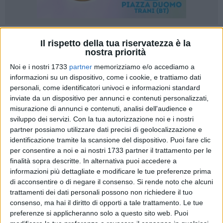
26
Il rispetto della tua riservatezza è la
nostra priorità
Noi e i nostri 1733
partner
memorizziamo e/o accediamo a
informazioni su un dispositivo, come i cookie, e trattiamo dati
Come ogni anno il 27 gennaio si celebra il Giorno della
personali, come identificatori univoci e informazioni standard
Memoria per commemorare le vittime dell'Olocausto del
inviate da un dispositivo per annunci e contenuti personalizzati,
nazismo e la Shoah del popolo ebraico.
misurazione di annunci e contenuti, analisi dell'audience e
sviluppo dei servizi.
Con la tua autorizzazione noi e i nostri
Purtroppo gli ultimi episodi ed atteggiamenti antisemiti
partner possiamo utilizzare dati precisi di geolocalizzazione e
rendono ancora di più necessario ricordare le conseguenze
identificazione tramite la scansione del dispositivo. Puoi fare clic
nefaste di quegli avvenimenti antirazziali che portarono allo
per consentire a noi e ai nostri 1733 partner il trattamento per le
finalità sopra descritte. In alternativa puoi accedere a
sterminio di milioni di ebrei. Pertanto, l'ANEB (Associazione
informazioni più dettagliate e modificare le tue preferenze prima
Nazionale Educatori Benemeriti) di Molfetta, presieduta dal
di acconsentire o di negare il consenso.
Si rende noto che alcuni
profressor Michele Laudadio
ha organizzato una
trattamenti dei dati personali possono non richiedere il tuo
conferenza sul tema "I Campi di internamento in Puglia-
consenso, ma hai il diritto di opporti a tale trattamento. Le tue
1940/1943" che si terrà oggi, sabato 27 gennaio, alle ore
preferenze si applicheranno solo a questo sito web. Puoi
18,30 nella sede sociale in Via Capitano De Candia 90.