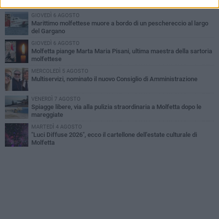
degli amici
GIOVEDÌ 6 AGOSTO
Marittimo molfettese muore a bordo di un peschereccio al largo
del Gargano
GIOVEDÌ 6 AGOSTO
Molfetta piange Marta Maria Pisani, ultima maestra della sartoria
molfettese
MERCOLEDÌ 5 AGOSTO
Multiservizi, nominato il nuovo Consiglio di Amministrazione
VENERDÌ 7 AGOSTO
Spiagge libere, via alla pulizia straordinaria a Molfetta dopo le
mareggiate
MARTEDÌ 4 AGOSTO
"Luci Diffuse 2026", ecco il cartellone dell'estate culturale di
Molfetta